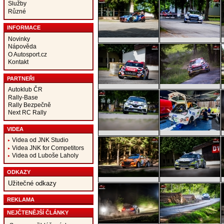
Služby
Různé
INFORMACE
Novinky
Nápověda
O Autosport.cz
Kontakt
PARTNEŘI
Autoklub ČR
Rally-Base
Rally Bezpečně
Next RC Rally
VIDEA
Videa od JNK Studio
Videa JNK for Competitors
Videa od Luboše Laholy
ODKAZY
Užitečné odkazy
REKLAMA
NEJČTENĚJŠÍ ČLÁNKY