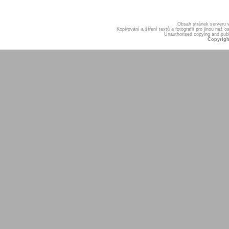
Obsah stránek serveru
Kopírování a šíření textů a fotografií pro jinou ne
Unauthorised copying and publis
Copyrigh