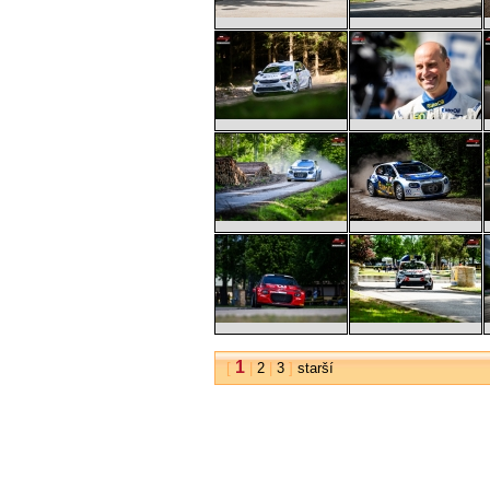
1
[
|
2
|
3
]
starší