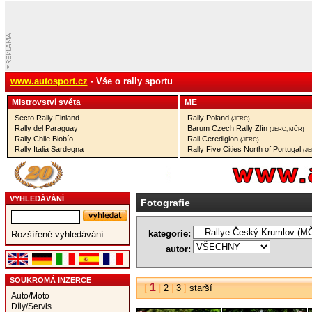
www.autosport.cz
- Vše o rally sportu
Mistrovství­ světa
ME
Secto Rally Finland
Rally Poland
(JERC)
Rally del Paraguay
Barum Czech Rally Zlín
(JERC, MČR)
Rally Chile Biobío
Rali Ceredigion
(JERC)
Rally Italia Sardegna
Rally Five Cities North of Portugal
(J
VYHLEDÁVÁNÍ
Fotografie
kategorie:
Rozšířené vyhledávání
autor:
SOUKROMÁ INZERCE
1
[
|
2
|
3
]
starší
Auto/Moto
Díly/Servis