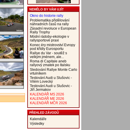
NEMĚLO BY VÁM UJÍT
Okno do historie rally
Problematika přidělování
náhradních časů na rally
Zásadní revoluce v European
Rally Trophy
Módní rádoby-ekologie v
rallysportové praxi
Konec éry mistrovství Evropy
pod křídly Eurosportu
Rallye du Var - soutěž s
velkým jménem, ale...
Roma di Capitale aneb
rallyový zmatek po Italsku
Sledování Rallye Monte Carlo
vrtulníkem
Testování Audi u Slušovic -
Vilém Lovecký
Testování Audi u Slušovic -
Jiří Jermakov
KALENDÁŘ MS 2026
KALENDÁŘ ME 2026
KALENDÁŘ MČR 2026
PŘEHLED ZÁVODŮ
Kalendáře
Výsledky