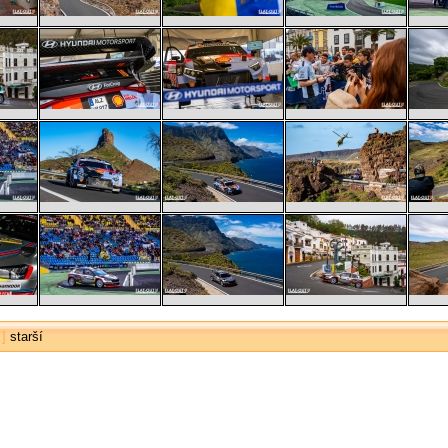
]
starší