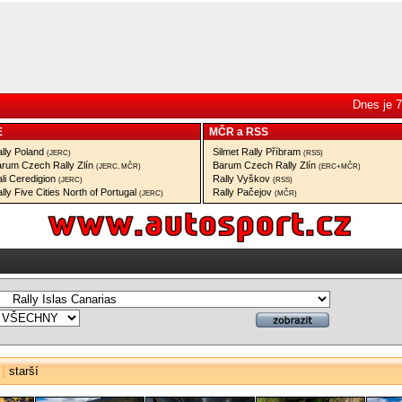
Dnes je 7
E
MČR
a
RSS
lly Poland
Silmet Rally Příbram
(JERC)
(RSS)
rum Czech Rally Zlín
Barum Czech Rally Zlín
(JERC, MČR)
(ERC+MČR)
li Ceredigion
Rally Vyškov
(JERC)
(RSS)
lly Five Cities North of Portugal
Rally Pačejov
(JERC)
(MČR)
]
starší