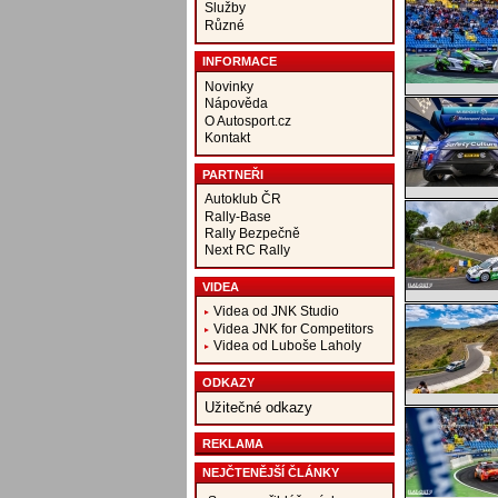
Služby
Různé
INFORMACE
Novinky
Nápověda
O Autosport.cz
Kontakt
PARTNEŘI
Autoklub ČR
Rally-Base
Rally Bezpečně
Next RC Rally
VIDEA
Videa od JNK Studio
Videa JNK for Competitors
Videa od Luboše Laholy
ODKAZY
Užitečné odkazy
REKLAMA
NEJČTENĚJŠÍ ČLÁNKY