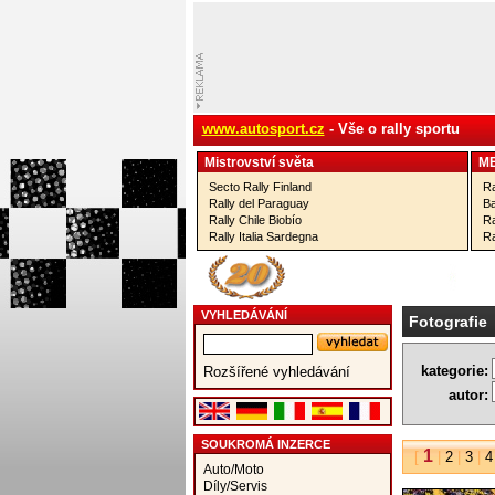
www.autosport.cz
- Vše o rally sportu
Mistrovství­ světa
M
Secto Rally Finland
Ra
Rally del Paraguay
Ba
Rally Chile Biobío
Ra
Rally Italia Sardegna
Ra
VYHLEDÁVÁNÍ
Fotografie
kategorie:
Rozšířené vyhledávání
autor:
SOUKROMÁ INZERCE
1
[
|
2
|
3
|
4
Auto/Moto
Díly/Servis