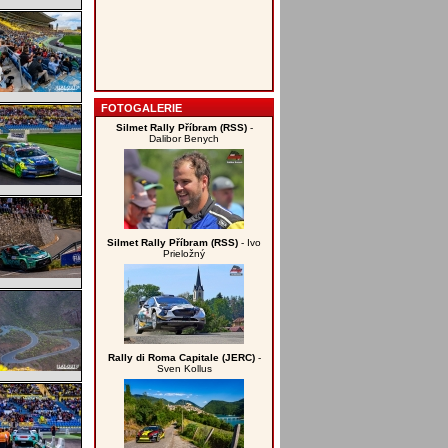
FOTOGALERIE
Silmet Rally Příbram (RSS)
-
Dalibor Benych
Silmet Rally Příbram (RSS)
- Ivo
Prieložný
Rally di Roma Capitale (JERC)
-
Sven Kollus