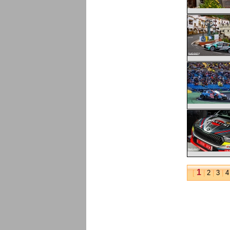
1
[
|
2
|
3
|
4