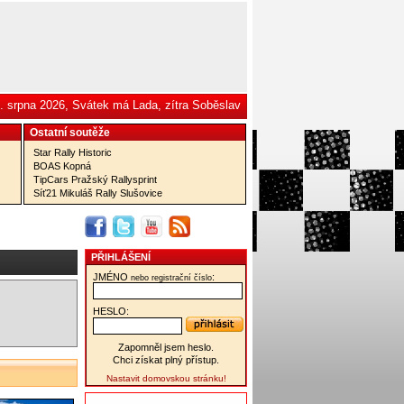
. srpna 2026, Svátek má Lada, zítra Soběslav
Ostatní­ soutěže
Star Rally Historic
BOAS Kopná
TipCars Pražský Rallysprint
Síť21 Mikuláš Rally Slušovice
PŘIHLÁŠENÍ
JMÉNO
:
nebo registrační číslo
HESLO:
Zapomněl jsem heslo.
Chci získat plný přístup.
Nastavit domovskou stránku!