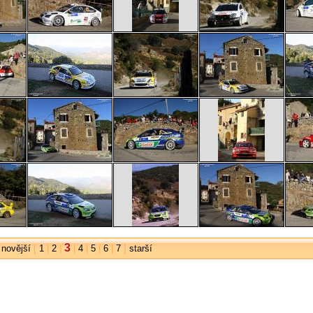
3
|
novější
[
1
|
2
|
|
4
|
5
|
6
|
7
]
starší