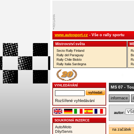
www.autosport.cz
- Vše o rally sportu
Mistrovství­ světa
M
Secto Rally Finland
Ra
Rally del Paraguay
Ba
Rally Chile Biobío
Ra
Rally Italia Sardegna
Ra
VYHLEDÁVÁNÍ
MS 07
- Tou
informace
Rozšířené vyhledávání
autor:
SOUKROMÁ INZERCE
Auto/Moto
na začátek
Díly/Servis