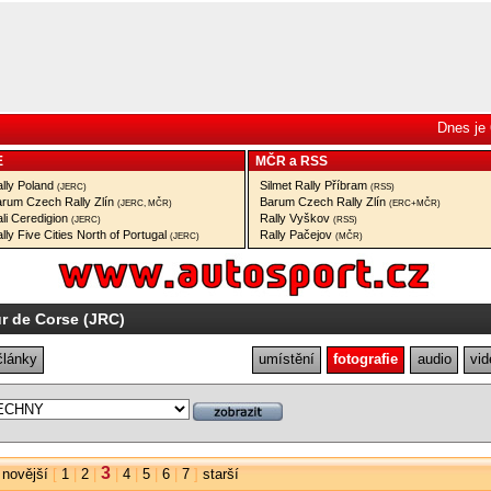
Dnes je 
E
MČR
a
RSS
lly Poland
Silmet Rally Příbram
(JERC)
(RSS)
rum Czech Rally Zlín
Barum Czech Rally Zlín
(JERC, MČR)
(ERC+MČR)
li Ceredigion
Rally Vyškov
(JERC)
(RSS)
lly Five Cities North of Portugal
Rally Pačejov
(JERC)
(MČR)
r de Corse (JRC)
články
umístění
fotografie
audio
vid
3
|
novější
[
1
|
2
|
|
4
|
5
|
6
|
7
]
starší