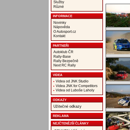
Služby
Různé
INFORMACE
Novinky
Nápověda
O Autosport.cz
Kontakt
PARTNEŘI
Autoklub ČR
Rally-Base
Rally Bezpečně
Next RC Rally
VIDEA
Videa od JNK Studio
Videa JNK for Competitors
Videa od Luboše Laholy
ODKAZY
Užitečné odkazy
REKLAMA
NEJČTENĚJŠÍ ČLÁNKY