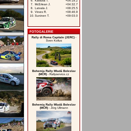
FOTOGALERIE
Rally di Roma Capitale (JERC)
-
Sven Kollus
Bohemia Rally Mladá Boleslav
(MČR)
- Rallyservice.cz
Bohemia Rally Mladá Boleslav
(MČR)
- Jörg Ullmann