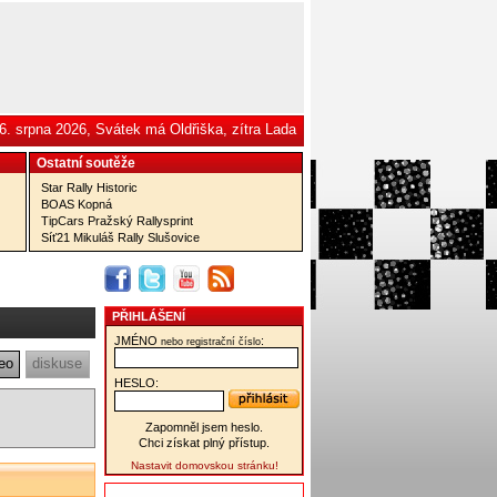
6. srpna 2026, Svátek má Oldřiška, zítra Lada
Ostatní­ soutěže
Star Rally Historic
BOAS Kopná
TipCars Pražský Rallysprint
Síť21 Mikuláš Rally Slušovice
PŘIHLÁŠENÍ
JMÉNO
:
nebo registrační číslo
eo
diskuse
HESLO:
Zapomněl jsem heslo.
Chci získat plný přístup.
Nastavit domovskou stránku!