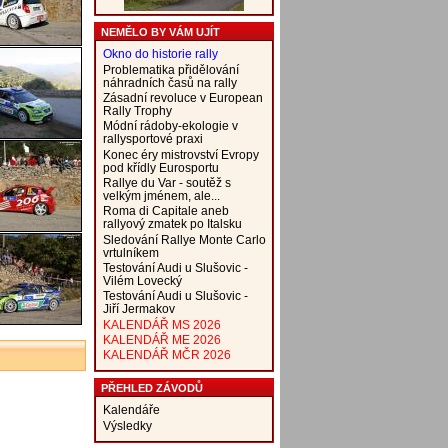
NEMĚLO BY VÁM UJÍT
Okno do historie rally
Problematika přidělování
náhradních časů na rally
Zásadní revoluce v European
Rally Trophy
Módní rádoby-ekologie v
rallysportové praxi
Konec éry mistrovství Evropy
pod křídly Eurosportu
Rallye du Var - soutěž s
velkým jménem, ale...
Roma di Capitale aneb
rallyový zmatek po Italsku
Sledování Rallye Monte Carlo
vrtulníkem
Testování Audi u Slušovic -
Vilém Lovecký
Testování Audi u Slušovic -
Jiří Jermakov
KALENDÁŘ MS 2026
KALENDÁŘ ME 2026
KALENDÁŘ MČR 2026
PŘEHLED ZÁVODŮ
Kalendáře
Výsledky