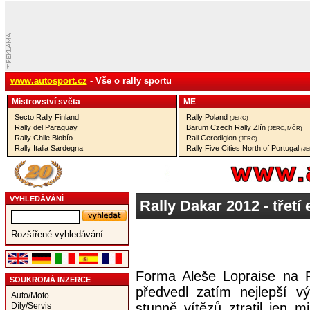
www.autosport.cz
- Vše o rally sportu
Mistrovství­ světa
ME
Secto Rally Finland
Rally Poland
(JERC)
Rally del Paraguay
Barum Czech Rally Zlín
(JERC, MČR)
Rally Chile Biobío
Rali Ceredigion
(JERC)
Rally Italia Sardegna
Rally Five Cities North of Portugal
(J
VYHLEDÁVÁNÍ
Rally Dakar 2012 - třetí 
Rozšířené vyhledávání
Forma Aleše Lopraise na R
SOUKROMÁ INZERCE
předvedl zatím nejlepší v
Auto/Moto
stupně vítězů ztratil jen 
Díly/Servis