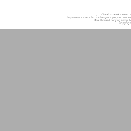
Obsah stránek serveru
Kopírování a šíření textů a fotografií pro jinou ne
Unauthorised copying and publis
Copyrigh