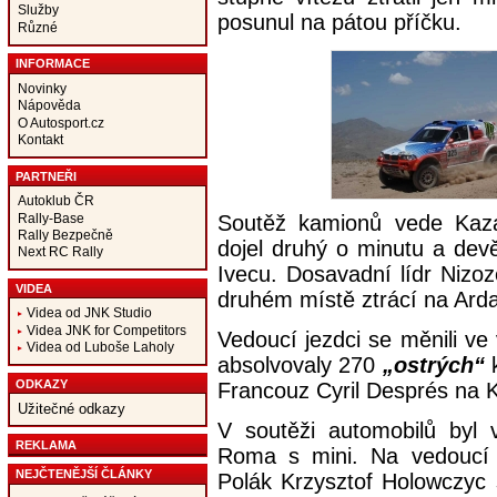
Služby
posunul na pátou příčku.
Různé
INFORMACE
Novinky
Nápověda
O Autosport.cz
Kontakt
PARTNEŘI
Autoklub ČR
Rally-Base
Soutěž kamionů vede Kaza
Rally Bezpečně
dojel druhý o minutu a dev
Next RC Rally
Ivecu. Dosavadní lídr Niz
VIDEA
druhém místě ztrácí na Arda
Videa od JNK Studio
Videa JNK for Competitors
Vedoucí jezdci se měnili ve
Videa od Luboše Laholy
absolvovaly 270
„ostrých“
k
ODKAZY
Francouz Cyril Després na 
Užitečné odkazy
V soutěži automobilů byl v
REKLAMA
Roma s mini. Na vedoucí 
NEJČTENĚJŠÍ ČLÁNKY
Polák Krzysztof Holowczyc