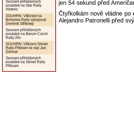
jen 54 sekund před Ameri
Seznam přihlášených
posádek na Star Rally
Historic
Čtyřkolkám nově vládne po
SOUHRN: Vítězství na
Alejandro Patronelli před 
Bohemia Rally vybojoval
Dominik Stříteský
Seznam přihlášených
posádek na Barum Czech
Rally Zlín
SOUHRN: Vítězem Silmet
Rally Příbram se stal Jan
Dohnal
Seznam přihlášených
posádek na Silmet Rally
Příbram