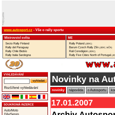
www.autosport.cz
- Vše o rally sportu
Mistrovství­ světa
ME
Secto Rally Finland
Rally Poland
(JERC)
Rally del Paraguay
Barum Czech Rally Zlín
(JERC, MČR)
Rally Chile Biobío
Rali Ceredigion
(JERC)
Rally Italia Sardegna
Rally Five Cities North of Portugal
(J
VYHLEDÁVÁNÍ
Novinky na Au
Rozšířené vyhledávání
novinky
nápověda
o Autosportu
ko
17.01.2007
SOUKROMÁ INZERCE
Auto/Moto
Archiv Autospo
Díly/Servis