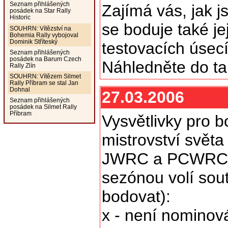
Seznam přihlášených
Zajímá vás, jak j
posádek na Star Rally
Historic
se boduje také je
SOUHRN: Vítězství na
Bohemia Rally vybojoval
Dominik Stříteský
testovacích úsec
Seznam přihlášených
posádek na Barum Czech
Náhledněte do t
Rally Zlín
SOUHRN: Vítězem Silmet
Rally Příbram se stal Jan
Dohnal
27.03.2006
Seznam přihlášených
posádek na Silmet Rally
Příbram
Vysvětlivky pro b
mistrovství světa
JWRC a PCWRC, kd
sezónou volí sou
bodovat):
x - není nominov