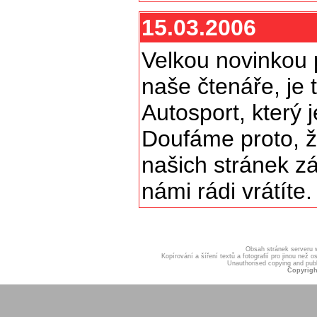
15.03.2006
Velkou novinkou 
naše čtenáře, je
Autosport, který 
Doufáme proto, 
našich stránek z
námi rádi vrátíte
Obsah stránek serveru
Kopírování a šíření textů a fotografií pro jinou ne
Unauthorised copying and publis
Copyrigh