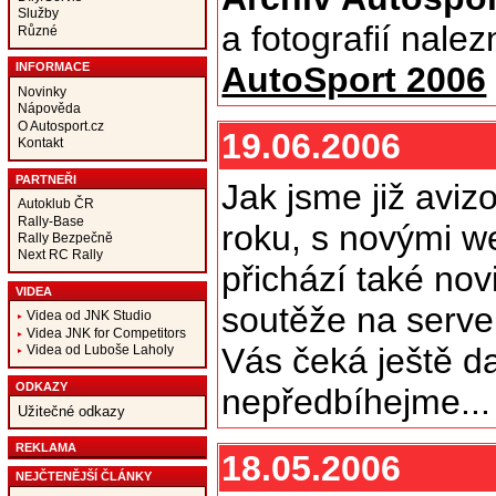
Služby
a fotografií nale
Různé
AutoSport 2006
INFORMACE
Novinky
Nápověda
O Autosport.cz
19.06.2006
Kontakt
PARTNEŘI
Jak jsme již aviz
Autoklub ČR
Rally-Base
roku, s novými w
Rally Bezpečně
Next RC Rally
přichází také nov
VIDEA
soutěže na serve
Videa od JNK Studio
Videa JNK for Competitors
Vás čeká ještě da
Videa od Luboše Laholy
ODKAZY
nepředbíhejme..
Užitečné odkazy
REKLAMA
18.05.2006
NEJČTENĚJŠÍ ČLÁNKY