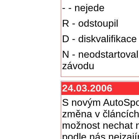
- - nejede
R - odstoupil
D - diskvalifikace
N - neodstartov
závodu
24.03.2006
S novým AutoSpo
změna v článcíc
možnost nechat n
podle nás nejzaj