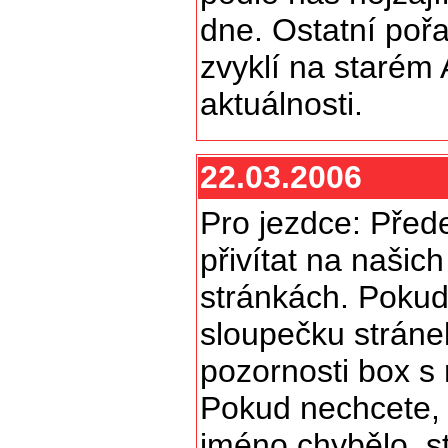
dne. Ostatní pořadí
zvyklí na starém 
aktuálnosti.
22.03.2006
Pro jezdce: Před
přivítat na našic
stránkách. Pokud
sloupečku stránek
pozornosti box s
Pokud nechcete,
jméno chybělo, s