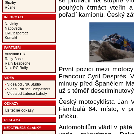
se protlačil na stupně v
Služby
pouhých čtrnáct vteřin 
Různé
pořadí kamionů. Český záv
INFORMACE
Novinky
Nápověda
O Autosport.cz
Kontakt
PARTNEŘI
Autoklub ČR
Rally-Base
Rally Bezpečně
První pozici mezi motocykl
Next RC Rally
Francouz Cyril Després. V
VIDEA
minuty před Španělem Mar
Videa od JNK Studio
Videa JNK for Competitors
už s téměř desetiminuto
Videa od Luboše Laholy
Český motocyklista Jan V
ODKAZY
Fiambalá 64. místo, v pr
Užitečné odkazy
příčku.
REKLAMA
Automobilům vládl v páté
NEJČTENĚJŠÍ ČLÁNKY