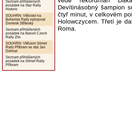
vede rekordman Dakar
Seznam přihlášených
posádek na Star Rally
Devítinásobný šampion so
Historic
čtyř minut, v celkovém po
SOUHRN: Vítězství na
Bohemia Rally vybojoval
Holowczycem. Třetí je da
Dominik Stříteský
Roma.
Seznam přihlášených
posádek na Barum Czech
Rally Zlín
SOUHRN: Vítězem Silmet
Rally Příbram se stal Jan
Dohnal
Seznam přihlášených
posádek na Silmet Rally
Příbram