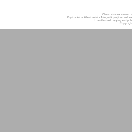
Obsah stránek serveru
Kopírování a šíření textů a fotografií pro jinou ne
Unauthorised copying and publis
Copyrigh