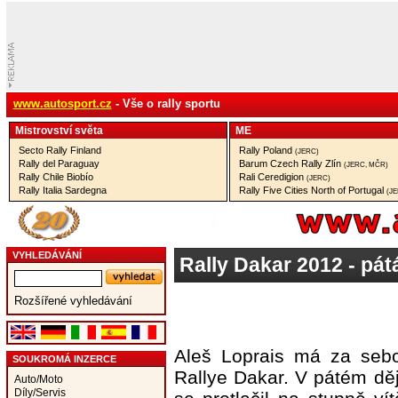
www.autosport.cz
- Vše o rally sportu
Mistrovství­ světa
ME
Secto Rally Finland
Rally Poland
(JERC)
Rally del Paraguay
Barum Czech Rally Zlín
(JERC, MČR)
Rally Chile Biobío
Rali Ceredigion
(JERC)
Rally Italia Sardegna
Rally Five Cities North of Portugal
(J
VYHLEDÁVÁNÍ
Rally Dakar 2012 - pát
Rozšířené vyhledávání
Aleš Loprais má za sebo
SOUKROMÁ INZERCE
Rallye Dakar. V pátém děj
Auto/Moto
Díly/Servis