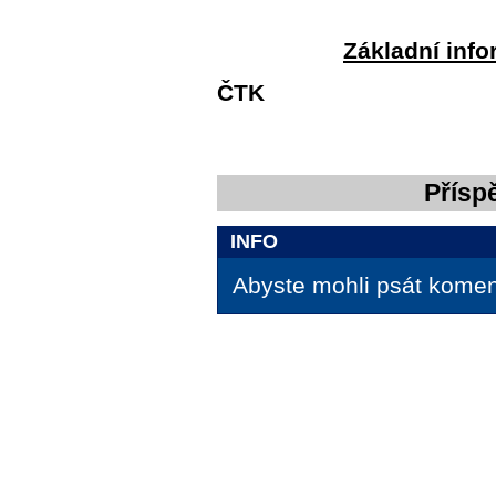
Základní info
ČTK
Přísp
INFO
Abyste mohli psát koment