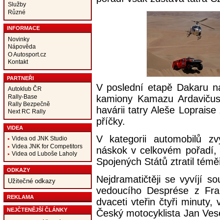
Služby
Různé
INFORMACE
Novinky
Nápověda
O Autosport.cz
Kontakt
PARTNEŘI
V poslední etapě Dakaru na
Autoklub ČR
Rally-Base
kamiony Kamazu Ardavičus
Rally Bezpečně
havárii tatry Aleše Lopraise 
Next RC Rally
příčky.
VIDEA
V kategorii automobilů z
Videa od JNK Studio
Videa JNK for Competitors
náskok v celkovém pořadí, 
Videa od Luboše Laholy
Spojených Států ztratil témě
ODKAZY
Nejdramatičtěji se vyvíjí 
Užitečné odkazy
vedoucího Desprése z Fra
REKLAMA
dvaceti vteřin čtyři minuty,
NEJČTENĚJŠÍ ČLÁNKY
Český motocyklista Jan Vese