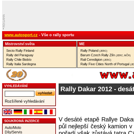
www.autosport.cz
- Vše o rally sportu
Mistrovství­ světa
ME
Secto Rally Finland
Rally Poland
(JERC)
Rally del Paraguay
Barum Czech Rally Zlín
(JERC, MČR)
Rally Chile Biobío
Rali Ceredigion
(JERC)
Rally Italia Sardegna
Rally Five Cities North of Portugal
(J
VYHLEDÁVÁNÍ
Rally Dakar 2012 - desá
Rozšířené vyhledávání
V desáté etapě Rallye Dakar
SOUKROMÁ INZERCE
půl nejlepší český kamion 
Auto/Moto
pořadí však zůstává tatra
Díly/Servis