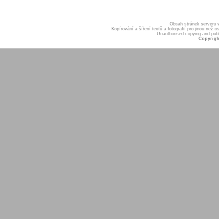
Obsah stránek serveru
Kopírování a šíření textů a fotografií pro jinou ne
Unauthorised copying and publis
Copyrigh