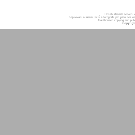
Obsah stránek serveru
Kopírování a šíření textů a fotografií pro jinou ne
Unauthorised copying and publis
Copyrigh