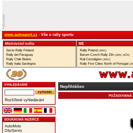
www.autosport.cz
- Vše o rally sportu
Mistrovství­ světa
ME
Secto Rally Finland
Rally Poland
(JERC)
Rally del Paraguay
Barum Czech Rally Zlín
(JERC, MČR)
Rally Chile Biobío
Rali Ceredigion
(JERC)
Rally Italia Sardegna
Rally Five Cities North of Portugal
(J
VYHLEDÁVÁNÍ
Nepřihlášen
POŽADOVANÁ S
Rozšířené vyhledávání
SOUKROMÁ INZERCE
Auto/Moto
Díly/Servis