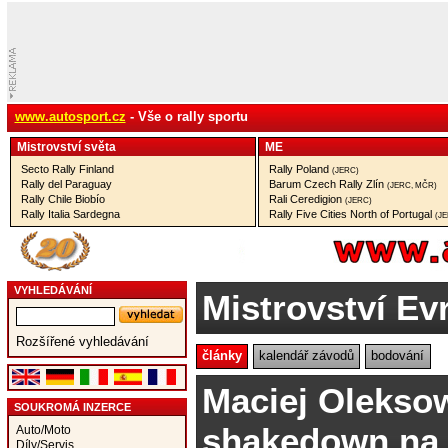
www.autosport.cz
- Vše o rally sportu
Mistrovství­ světa
ME
Secto Rally Finland
Rally Poland
(JERC)
Rally del Paraguay
Barum Czech Rally Zlín
(JERC, MČR)
Rally Chile Biobío
Rali Ceredigion
(JERC)
Rally Italia Sardegna
Rally Five Cities North of Portugal
(J
VYHLEDÁVÁNÍ
Mistrovství Ev
Rozšířené vyhledávání
články
kalendář závodů
bodování
Maciej Oleksow
SOUKROMÁ INZERCE
shakedown na 
Auto/Moto
Díly/Servis