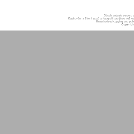
Obsah stránek serveru
Kopírování a šíření textů a fotografií pro jinou ne
Unauthorised copying and publis
Copyrigh