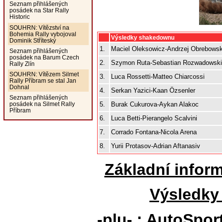
Seznam přihlášených
posádek na Star Rally
Historic
SOUHRN: Vítězství na
Bohemia Rally vybojoval
Výsledky shakedownu
Dominik Stříteský
1.
Maciel Oleksowicz-Andrzej Obrebowsk
Seznam přihlášených
posádek na Barum Czech
2.
Szymon Ruta-Sebastian Rozwadowsk
Rally Zlín
SOUHRN: Vítězem Silmet
3.
Luca Rossetti-Matteo Chiarcossi
Rally Příbram se stal Jan
Dohnal
4.
Serkan Yazici-Kaan Özsenler
Seznam přihlášených
5.
Burak Cukurova-Aykan Alakoc
posádek na Silmet Rally
Příbram
6.
Luca Betti-Pierangelo Scalvini
7.
Corrado Fontana-Nicola Arena
8.
Yurii Protasov-Adrian Aftanasiv
Základní infor
Výsledky
-plu- ; AutoSpor