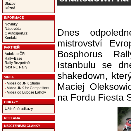
Služby
Různé
INFORMACE
Novinky
Nápověda
Dnes odpoledne
O Autosport.cz
Kontakt
mistrovství Evr
PARTNEŘI
Bosphorus Ral
Autoklub ČR
Rally-Base
Istanbulu se dn
Rally Bezpečně
Next RC Rally
shakedown, kter
VIDEA
Maciej Oleksowi
Videa od JNK Studio
Videa JNK for Competitors
Videa od Luboše Laholy
na Fordu Fiesta 
ODKAZY
Užitečné odkazy
REKLAMA
NEJČTENĚJŠÍ ČLÁNKY