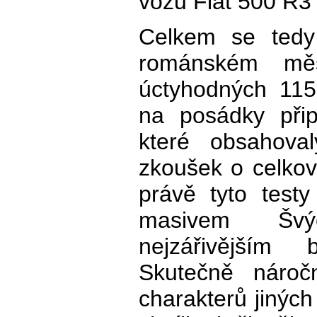
vozů Fiat 500 R3
Celkem se tedy 
románském měs
úctyhodných 115
na posádky připr
které obsahoval
zkoušek o celko
právě tyto test
masivem Švý
nejzářivějším
Skutečně nároč
charakterů jiných