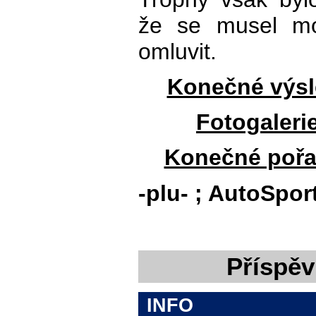
že se musel mo
omluvit.
Konečné výsle
Fotogalerie
Konečné pořad
-plu- ; AutoSpor
Příspěv
INFO