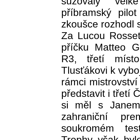
sužovaly velk
příbramský pilo
zkoušce rozhodl s
Za Lucou Rosset
příčku Matteo 
R3, třetí míst
Tlusťákovi k vybo
rámci mistrovství
představit i třet
si měl s Jane
zahraniční pr
soukromém tes
Trophy však byl