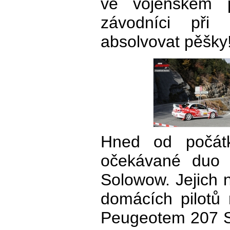
ve vojenském p
závodníci při 
absolvovat pěšky
Hned od počát
očekávané duo 
Solowow. Jejich 
domácích pilotů
Peugeotem 207 S2