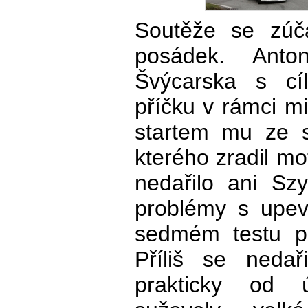
Soutěže se zúča
posádek. Anto
Švýcarska s cíl
příčku v rámci mi
startem mu ze s
kterého zradil mo
nedařilo ani Sz
problémy s upev
sedmém testu pa
Příliš se neda
prakticky od ú