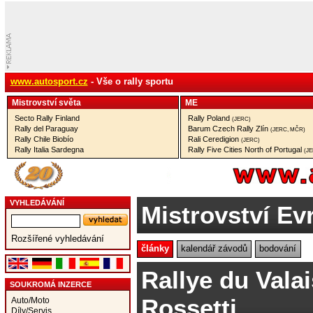
www.autosport.cz
- Vše o rally sportu
Mistrovství­ světa
ME
Secto Rally Finland
Rally Poland
(JERC)
Rally del Paraguay
Barum Czech Rally Zlín
(JERC, MČR)
Rally Chile Biobío
Rali Ceredigion
(JERC)
Rally Italia Sardegna
Rally Five Cities North of Portugal
(J
VYHLEDÁVÁNÍ
Mistrovství Ev
Rozšířené vyhledávání
články
kalendář závodů
bodování
Rallye du Vala
SOUKROMÁ INZERCE
Rossetti
Auto/Moto
Díly/Servis