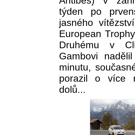
Antibes) v zah
týden po prvens
jasného vítězst
European Trophy,
Druhému v Cl
Gambovi nadělil
minutu, současné
porazil o více 
dolů...