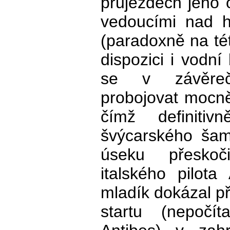
průjezdech jeho
vedoucími nad h
(paradoxně na té
dispozici i vodní
se v závěreč
probojovat mocně
čímž definitivn
švýcarského šam
úseku přeskoč
italského pilot
mladík dokázal p
startu (nepočít