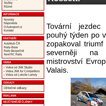
Služby
Různé
INFORMACE
Novinky
Nápověda
Tovární jezdec
O Autosport.cz
Kontakt
pouhý týden po v
PARTNEŘI
zopakoval triumf 
Autoklub ČR
Rally-Base
severněji na
Rally Bezpečně
Next RC Rally
mistrovství Evrop
VIDEA
Valais.
Videa od JNK Studio
Videa JNK for Competitors
Videa od Luboše Laholy
ODKAZY
Užitečné odkazy
REKLAMA
NEJČTENĚJŠÍ ČLÁNKY