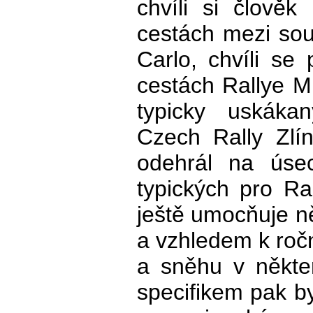
chvíli si člově
cestách mezi sou
Carlo, chvíli se
cestách Rallye Mi
typicky uskáka
Czech Rally Zlí
odehrál na úsec
typických pro Ra
ještě umocňuje ně
a vzhledem k roč
a sněhu v někte
specifikem pak b