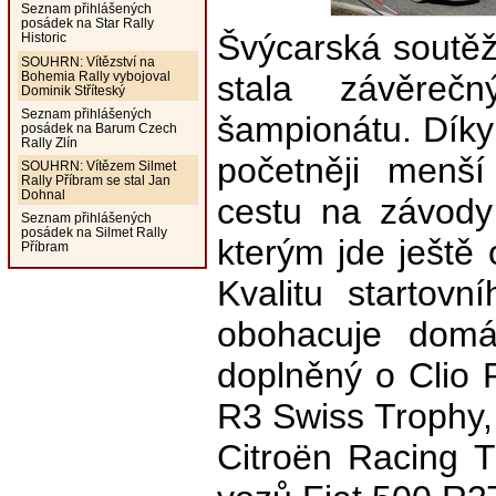
Seznam přihlášených
posádek na Star Rally
Švýcarská soutěž
Historic
SOUHRN: Vítězství na
Bohemia Rally vybojoval
stala závěreč
Dominik Stříteský
Seznam přihlášených
šampionátu. Díky
posádek na Barum Czech
Rally Zlín
početněji menší
SOUHRN: Vítězem Silmet
Rally Příbram se stal Jan
Dohnal
cestu na závody 
Seznam přihlášených
posádek na Silmet Rally
kterým jde ještě 
Příbram
Kvalitu startov
obohacuje domá
doplněný o Clio 
R3 Swiss Trophy,
Citroën Racing 