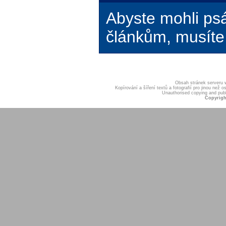
Abyste mohli ps
článkům, musíte 
Obsah stránek serveru
Kopírování a šíření textů a fotografií pro jinou ne
Unauthorised copying and publis
Copyrigh