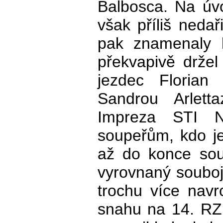
Balbosca. Na úv
však příliš nedař
pak znamenaly 
překvapivě držel
jezdec Floria
Sandrou Arlett
Impreza STI 
soupeřům, kdo j
až do konce sout
vyrovnaný souboj
trochu více navr
snahu na 14. RZ