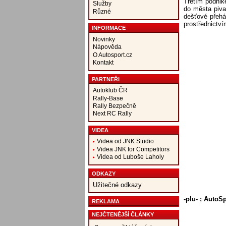
Třetím podnik
Služby
do města piva,
Různé
dešťové přehá
prostřednictví
INFORMACE
Novinky
Nápověda
O Autosport.cz
Kontakt
PARTNEŘI
Autoklub ČR
Rally-Base
Rally Bezpečně
Next RC Rally
VIDEA
Videa od JNK Studio
Videa JNK for Competitors
Videa od Luboše Laholy
ODKAZY
Užitečné odkazy
-plu- ; AutoS
REKLAMA
NEJČTENĚJŠÍ ČLÁNKY