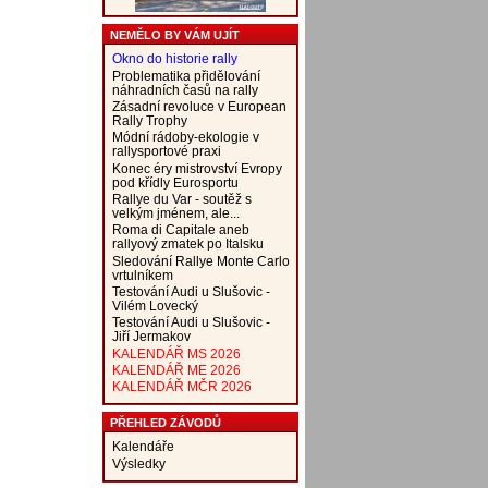
NEMĚLO BY VÁM UJÍT
Okno do historie rally
Problematika přidělování
náhradních časů na rally
Zásadní revoluce v European
Rally Trophy
Módní rádoby-ekologie v
rallysportové praxi
Konec éry mistrovství Evropy
pod křídly Eurosportu
Rallye du Var - soutěž s
velkým jménem, ale...
Roma di Capitale aneb
rallyový zmatek po Italsku
Sledování Rallye Monte Carlo
vrtulníkem
Testování Audi u Slušovic -
Vilém Lovecký
Testování Audi u Slušovic -
Jiří Jermakov
KALENDÁŘ MS 2026
KALENDÁŘ ME 2026
KALENDÁŘ MČR 2026
PŘEHLED ZÁVODŮ
Kalendáře
Výsledky