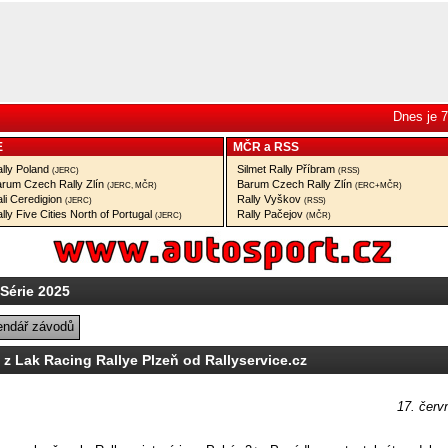
Dnes je 7
E
MČR
a
RSS
lly Poland
Silmet Rally Příbram
(JERC)
(RSS)
rum Czech Rally Zlín
Barum Czech Rally Zlín
(JERC, MČR)
(ERC+MČR)
li Ceredigion
Rally Vyškov
(JERC)
(RSS)
lly Five Cities North of Portugal
Rally Pačejov
(JERC)
(MČR)
 Série 2025
endář závodů
 z Lak Racing Rallye Plzeň od Rallyservice.cz
17. červ