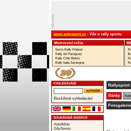
www.autosport.cz
- Vše o rally sportu
Mistrovství­ světa
M
Secto Rally Finland
Ra
Rally del Paraguay
Ba
Rally Chile Biobío
Ra
Rally Italia Sardegna
Ra
VYHLEDÁVÁNÍ
Rallysprint
články
kal
Rozšířené vyhledávání
Fotogalerie
SOUKROMÁ INZERCE
Auto/Moto
Díly/Servis