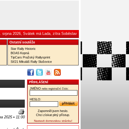
. srpna 2026, Svátek má Lada, zítra Soběslav
Ostatní­ soutěže
Star Rally Historic
BOAS Kopná
TipCars Pražský Rallysprint
Síť21 Mikuláš Rally Slušovice
PŘIHLÁŠENÍ
JMÉNO
:
nebo registrační číslo
HESLO:
Zapomněl jsem heslo.
Chci získat plný přístup.
na 2025 • 11:00
Nastavit domovskou stránku!