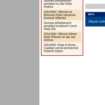
Seznam přihlášených
posádek na Star Rally
Historic
SOUHRN: Vítězství na
INFO
Bohemia Rally vybojoval
Dominik Stříteský
Abyste mohl
Seznam přihlášených
posádek na Barum Czech
Rally Zlín
SOUHRN: Vítězem Silmet
Rally Příbram se stal Jan
Dohnal
SOUHRN: Rally di Roma
Capitale vyhrál premiérově
Roberto Dapra