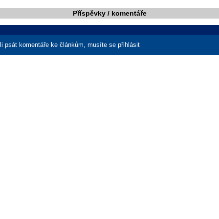
Příspěvky / komentáře
i psát komentáře ke článkům, musíte se přihlásit