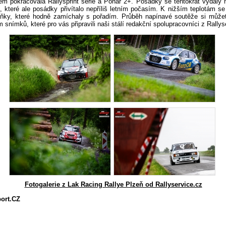
em pokračovala Rallysprint série a Pohár 2+. Posádky se tentokrát vydaly
 které ale posádky přivítalo nepříliš letním počasím. K nižším teplotám se 
ňky, které hodně zamíchaly s pořadím. Průběh napínavé soutěže si může
m snímků, které pro vás připravili naši stálí redakční spolupracovníci z Rallys
Fotogalerie z Lak Racing Rallye Plzeň od Rallyservice.cz
port.CZ