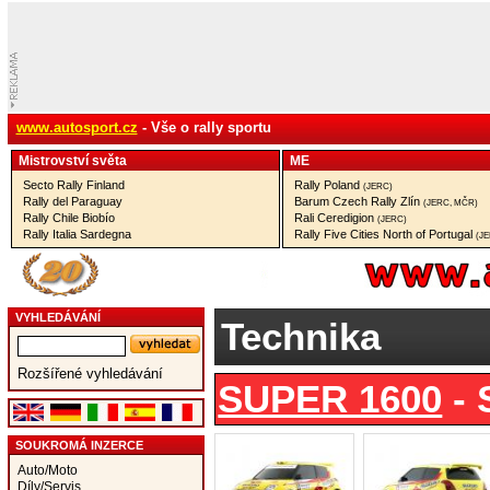
www.autosport.cz
- Vše o rally sportu
Mistrovství­ světa
ME
Secto Rally Finland
Rally Poland
(JERC)
Rally del Paraguay
Barum Czech Rally Zlín
(JERC, MČR)
Rally Chile Biobío
Rali Ceredigion
(JERC)
Rally Italia Sardegna
Rally Five Cities North of Portugal
(J
VYHLEDÁVÁNÍ
Technika
Rozšířené vyhledávání
SUPER 1600
- 
SOUKROMÁ INZERCE
Auto/Moto
Díly/Servis