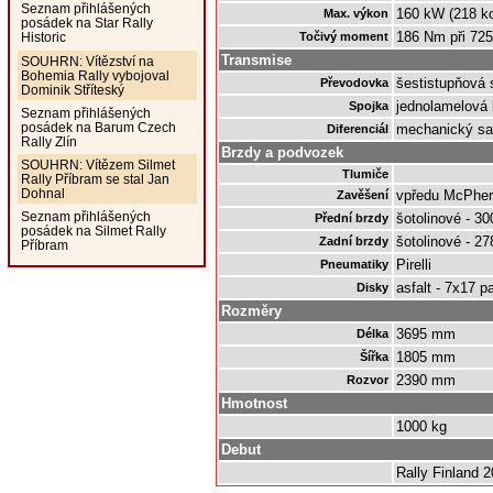
Seznam přihlášených
160 kW (218 ko
Max. výkon
posádek na Star Rally
186 Nm při 725
Točivý moment
Historic
Transmise
SOUHRN: Vítězství na
Bohemia Rally vybojoval
šestistupňová
Převodovka
Dominik Stříteský
jednolamelová
Spojka
Seznam přihlášených
posádek na Barum Czech
mechanický s
Diferenciál
Rally Zlín
Brzdy a podvozek
SOUHRN: Vítězem Silmet
Tlumiče
Rally Příbram se stal Jan
Dohnal
vpředu McPher
Zavěšení
Seznam přihlášených
šotolinové - 3
Přední brzdy
posádek na Silmet Rally
šotolinové - 2
Zadní brzdy
Příbram
Pirelli
Pneumatiky
asfalt - 7x17 p
Disky
Rozměry
3695 mm
Délka
1805 mm
Šířka
2390 mm
Rozvor
Hmotnost
1000 kg
Debut
Rally Finland 