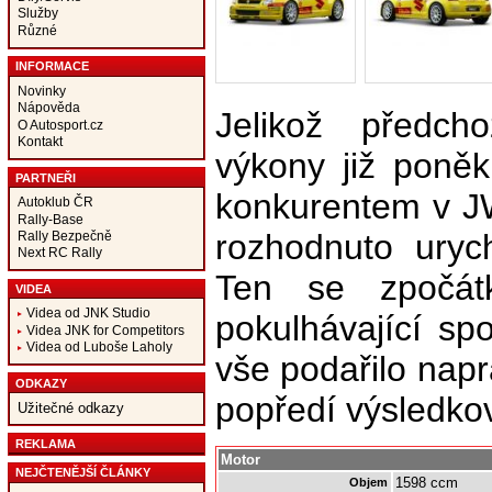
Služby
Různé
INFORMACE
Novinky
Nápověda
Jelikož předch
O Autosport.cz
Kontakt
výkony již poně
PARTNEŘI
konkurentem v J
Autoklub ČR
Rally-Base
rozhodnuto uryc
Rally Bezpečně
Next RC Rally
Ten se zpočát
VIDEA
Videa od JNK Studio
pokulhávající spo
Videa JNK for Competitors
Videa od Luboše Laholy
vše podařilo napr
ODKAZY
popředí výsledkový
Užitečné odkazy
REKLAMA
Motor
NEJČTENĚJŠÍ ČLÁNKY
1598 ccm
Objem