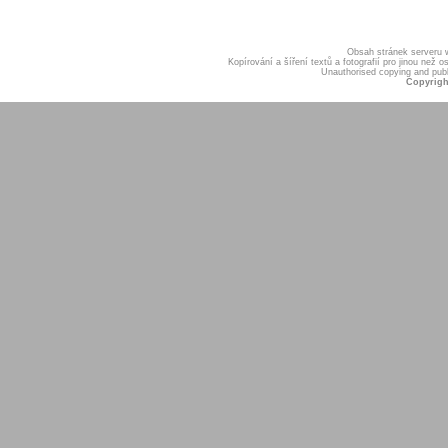
Obsah stránek serveru
Kopírování a šíření textů a fotografií pro jinou ne
Unauthorised copying and publis
Copyrigh