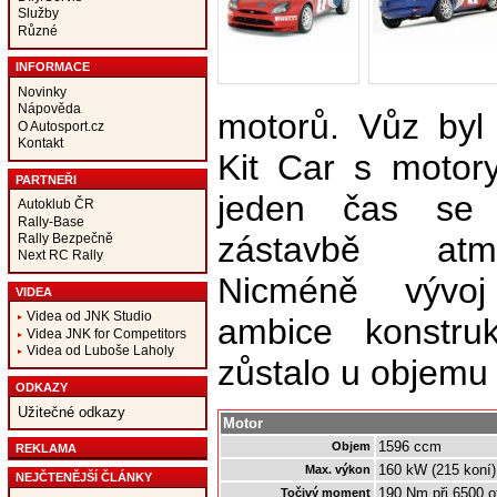
Služby
Různé
INFORMACE
Novinky
Nápověda
motorů. Vůz byl
O Autosport.cz
Kontakt
Kit Car s motor
PARTNEŘI
jeden čas se 
Autoklub ČR
Rally-Base
zástavbě atmo
Rally Bezpečně
Next RC Rally
Nicméně vývoj
VIDEA
Videa od JNK Studio
ambice konstru
Videa JNK for Competitors
Videa od Luboše Laholy
zůstalo u objemu
ODKAZY
Užitečné odkazy
Motor
1596 ccm
Objem
REKLAMA
160 kW (215 koní) 
Max. výkon
NEJČTENĚJŠÍ ČLÁNKY
190 Nm při 6500 o
Točivý moment