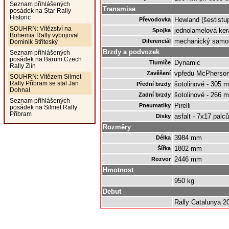
Seznam přihlášených
Transmise
posádek na Star Rally
Historic
Hewland (šestist
Převodovka
SOUHRN: Vítězství na
jednolamelová ke
Spojka
Bohemia Rally vybojoval
mechanický samo
Diferenciál
Dominik Stříteský
Brzdy a podvozek
Seznam přihlášených
posádek na Barum Czech
Dynamic
Tlumiče
Rally Zlín
vpředu McPherson
Zavěšení
SOUHRN: Vítězem Silmet
Rally Příbram se stal Jan
šotolinové - 305 
Přední brzdy
Dohnal
šotolinové - 266 
Zadní brzdy
Seznam přihlášených
Pirelli
Pneumatiky
posádek na Silmet Rally
Příbram
asfalt - 7x17 palců
Disky
Rozměry
3984 mm
Délka
1802 mm
Šířka
2446 mm
Rozvor
Hmotnost
950 kg
Debut
Rally Catalunya 2