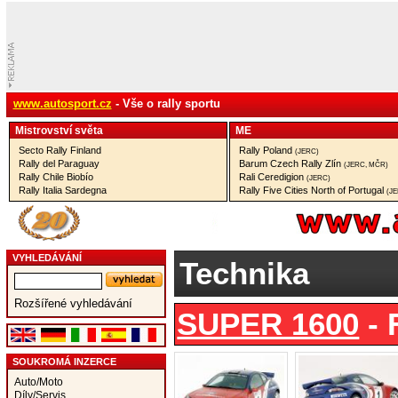
www.autosport.cz
- Vše o rally sportu
Mistrovství­ světa
ME
Secto Rally Finland
Rally Poland
(JERC)
Rally del Paraguay
Barum Czech Rally Zlín
(JERC, MČR)
Rally Chile Biobío
Rali Ceredigion
(JERC)
Rally Italia Sardegna
Rally Five Cities North of Portugal
(J
VYHLEDÁVÁNÍ
Technika
Rozšířené vyhledávání
SUPER 1600
- 
SOUKROMÁ INZERCE
Auto/Moto
Díly/Servis