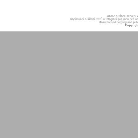
Obsah stránek serveru
Kopírování a šíření textů a fotografií pro jinou ne
Unauthorised copying and publis
Copyrigh