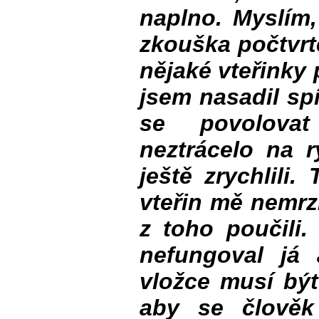
naplno. Myslím,
zkouška počtvrté
nějaké vteřinky p
jsem nasadil spí
se povolova
neztrácelo na r
ještě zrychlili
vteřin mě nemrz
z toho poučili.
nefungoval já 
vložce musí být
aby se člověk