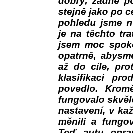
dobrý, žádné po
stejně jako po c
pohledu jsme ne
je na těchto tr
jsem moc spoko
opatrně, abysme
až do cíle, pro
klasifikaci pr
povedlo. Krom
fungovalo skvěl
nastavení, v ka
měnili a fungo
Teď autu opr