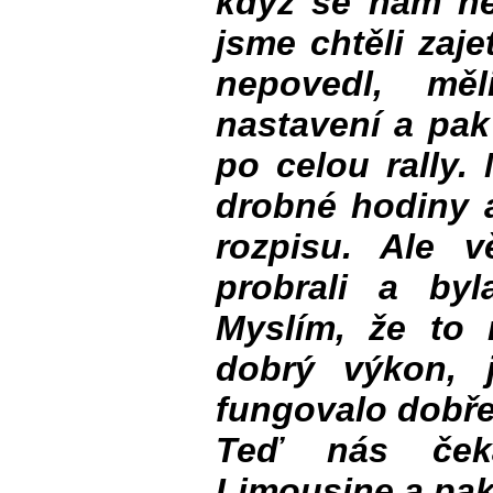
když se nám ne
jsme chtěli zaj
nepovedl, m
nastavení a pak
po celou rally.
drobné hodiny a
rozpisu. Ale 
probrali a byl
Myslím, že to
dobrý výkon, j
fungovalo dobře 
Teď nás čeká
Limousine a pak