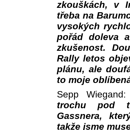
zkouškách, v I
třeba na Barumc
vysokých rychlo
pořád doleva a
zkušenost. Do
Rally letos obje
plánu, ale douf
to moje oblíben
Sepp Wiegand
trochu pod 
Gassnera, kte
takže jsme musel