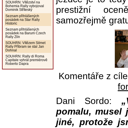
SOUHRN: Vítězství na
Bohemia Rally vybojoval
prestižní oce
Dominik Stříteský
Seznam přihlášených
samozřejmě grat
posádek na Star Rally
Historic
Seznam přihlášených
posádek na Barum Czech
Rally Zlín
SOUHRN: Vítězem Silmet
Rally Příbram se stal Jan
Dohnal
SOUHRN: Rally di Roma
Capitale vyhrál premiérově
Roberto Dapra
Komentáře z cíle
fo
Dani Sordo:
„
pomalu, musel j
jiné, protože j