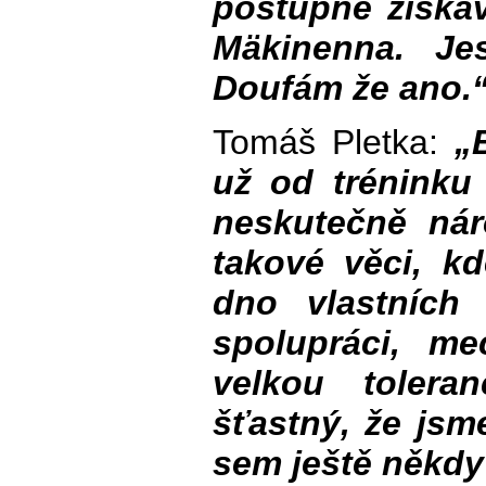
postupně získ
Mäkinenna. Jes
Doufám že ano.
Tomáš Pletka:
„
už od tréninku
neskutečně ná
takové věci, k
dno vlastních
spolupráci, m
velkou tolera
šťastný, že jsme
sem ještě někdy 