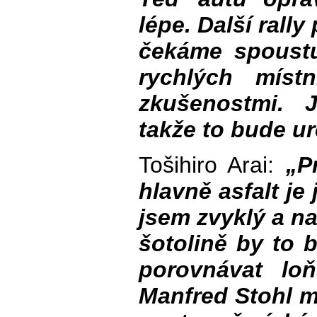
lépe. Další rall
čekáme spoust
rychlých míst
zkušenostmi. 
takže to bude ur
Tošihiro Arai:
„P
hlavně asfalt je
jsem zvyklý a na
šotolině by to 
porovnávat lo
Manfred Stohl m