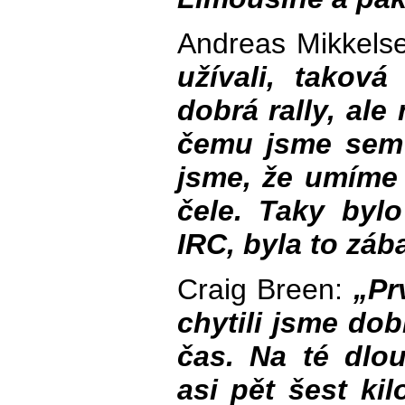
Andreas Mikkels
užívali, taková
dobrá rally, ale
čemu jsme sem p
jsme, že umíme 
čele. Taky byl
IRC, byla to záb
Craig Breen:
„Pr
chytili jsme dob
čas. Na té dlo
asi pět šest ki