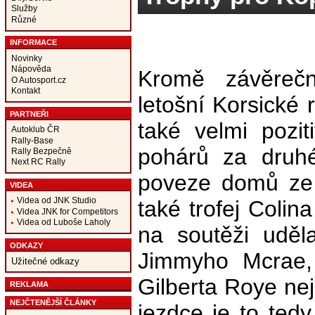
Služby
Různé
INFORMACE
Novinky
Nápověda
Kromě závěreč
O Autosport.cz
Kontakt
letošní Korsické
PARTNEŘI
také velmi pozit
Autoklub ČR
Rally-Base
pohárů za druh
Rally Bezpečně
Next RC Rally
poveze domů ze 
VIDEA
Videa od JNK Studio
také trofej Colin
Videa JNK for Competitors
Videa od Luboše Laholy
na soutěži uděl
ODKAZY
Jimmyho Mcrae, 
Užitečné odkazy
Gilberta Roye ne
REKLAMA
NEJČTENĚJŠÍ ČLÁNKY
jezdce je to tedy 