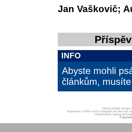
Jan Vaškovič; A
Příspěv
INFO
Abyste mohli ps
článkům, musíte 
Obsah stránek serveru
Kopírování a šíření textů a fotografií pro jinou ne
Unauthorised copying and publis
Copyrigh