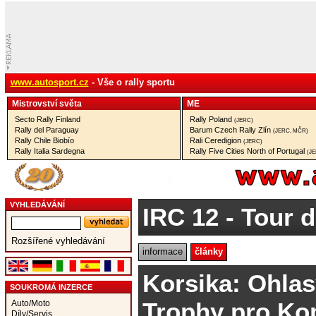
www.autosport.cz
- Vše o rally sportu
Mistrovství­ světa
ME
Secto Rally Finland
Rally Poland
(JERC)
Rally del Paraguay
Barum Czech Rally Zlín
(JERC, MČR)
Rally Chile Biobío
Rali Ceredigion
(JERC)
Rally Italia Sardegna
Rally Five Cities North of Portugal
(J
VYHLEDÁVÁNÍ
IRC 12
- Tour d
Rozšířené vyhledávání
informace
články
Korsika: Ohlasy
SOUKROMÁ INZERCE
Trophy pro Ko
Auto/Moto
Díly/Servis