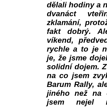
dělali hodiny a
dvanáct vteř
zklamání, proto
fakt dobrý. A
víkend, předve
rychle a to je n
je, že jsme doje
solidní dojem. Z
na co jsem zvy
Barum Rally, al
jiného než na 
jsem nejel n