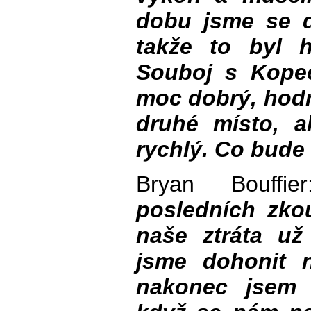
dobu jsme se dr
takže to byl h
Souboj s Kope
moc dobrý, hodn
druhé místo, 
rychlý. Co bude 
Bryan Bouffi
posledních zko
naše ztráta už
jsme dohonit 
nakonec jsem 