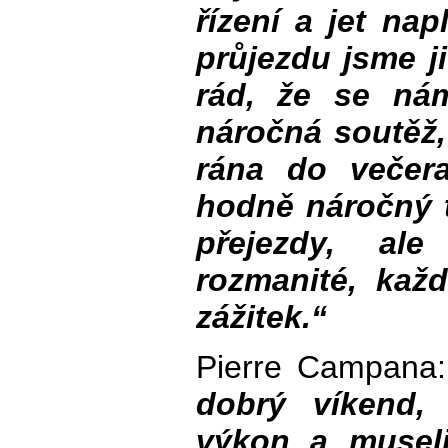
řízení a jet na
průjezdu jsme j
rád, že se ná
náročná soutěž,
rána do večer
hodně náročný t
přejezdy, ale
rozmanité, každ
zážitek.“
Pierre Campana
dobrý víkend,
výkon a museli