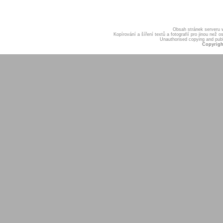
Obsah stránek serveru
Kopírování a šíření textů a fotografií pro jinou ne
Unauthorised copying and publis
Copyrigh