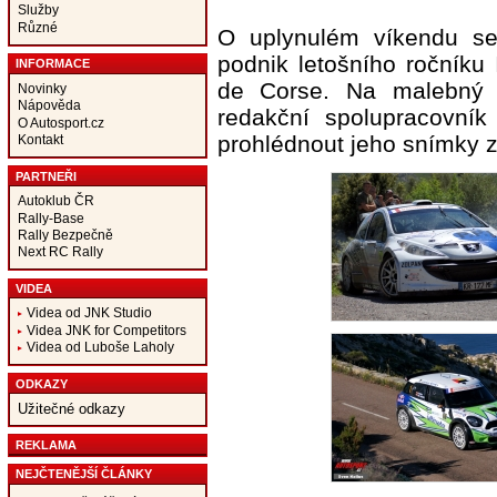
Služby
Různé
O uplynulém víkendu se 
podnik letošního ročníku 
INFORMACE
de Corse. Na malebný f
Novinky
Nápověda
redakční spolupracovní
O Autosport.cz
prohlédnout jeho snímky z
Kontakt
PARTNEŘI
Autoklub ČR
Rally-Base
Rally Bezpečně
Next RC Rally
VIDEA
Videa od JNK Studio
Videa JNK for Competitors
Videa od Luboše Laholy
ODKAZY
Užitečné odkazy
REKLAMA
NEJČTENĚJŠÍ ČLÁNKY