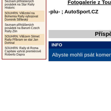
Fotogalerie z To
Seznam přihlášených
posádek na Star Rally
Historic
-plu- ; AutoSport.CZ
SOUHRN: Vítězství na
Bohemia Rally vybojoval
Dominik Stříteský
Seznam přihlášených
posádek na Barum Czech
Rally Zlín
Přísp
SOUHRN: Vítězem Silmet
Rally Příbram se stal Jan
Dohnal
INFO
SOUHRN: Rally di Roma
Capitale vyhrál premiérově
Abyste mohli psát koment
Roberto Dapra