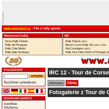
www.autosport.cz
- Vše o rally sportu
Mistrovství­ světa
ME
Secto Rally Finland
Rally Poland
(JERC)
Rally del Paraguay
Barum Czech Rally Zlín
(JERC, MČR)
Rally Chile Biobío
Rali Ceredigion
(JERC)
Rally Italia Sardegna
Rally Five Cities North of Portugal
(J
VYHLEDÁVÁNÍ
IRC 12
- Tour de Corse
Rozšířené vyhledávání
informace
články
Fotogalerie z Tour de
SOUKROMÁ INZERCE
Auto/Moto
Díly/Servis