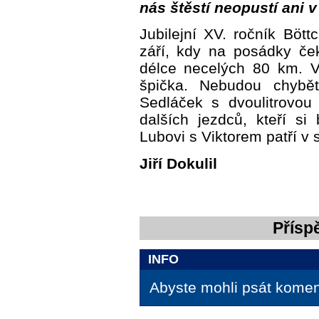
nás štěstí neopustí ani v
Jubilejní XV. ročník Bött
září, kdy na posádky če
délce necelých 80 km. V
špička. Nebudou chybět
Sedláček s dvoulitrovo
dalších jezdců, kteří si
Lubovi s Viktorem patří v
Jiří Dokulil
Přísp
INFO
Abyste mohli psát koment