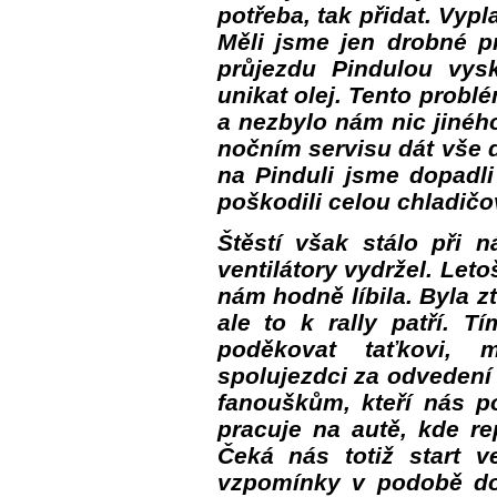
potřeba, tak přidat. Vyp
Měli jsme jen drobné p
průjezdu Pindulou vys
unikat olej. Tento probl
a nezbylo nám nic jiného,
nočním servisu dát vše 
na Pinduli jsme dopadli
poškodili celou chladičo
Štěstí však stálo při n
ventilátory vydržel. Let
nám hodně líbila. Byla z
ale to k rally patří. T
poděkovat taťkovi, 
spolujezdci za odvedení 
fanouškům, kteří nás po
pracuje na autě, kde re
Čeká nás totiž start 
vzpomínky v podobě do