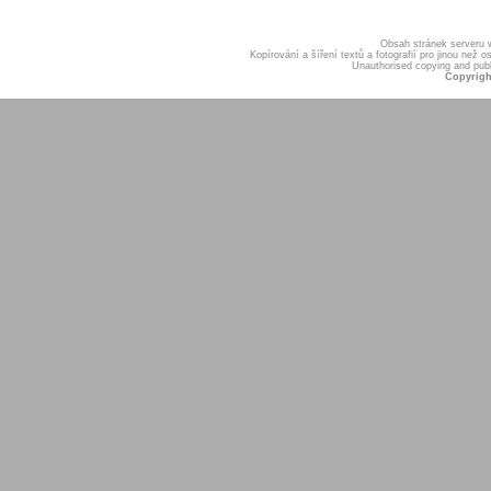
Obsah stránek serveru
Kopírování a šíření textů a fotografií pro jinou ne
Unauthorised copying and publis
Copyrigh