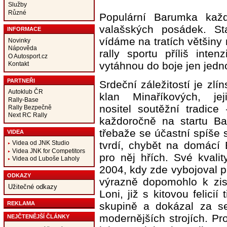
Služby
Různé
Populární Barumka každ
valašských posádek. Sta
INFORMACE
vídáme na tratích většiny 
Novinky
Nápověda
rally sportu příliš inte
O Autosport.cz
vytáhnou do boje jen jedno
Kontakt
PARTNEŘI
Srdeční záležitostí je zlí
Autoklub ČR
klan Minaříkových, je
Rally-Base
nositel soutěžní tradice
Rally Bezpečně
Next RC Rally
každoročně na startu Ba
třebaže se účastní spíše 
VIDEA
tvrdí, chybět na domácí
Videa od JNK Studio
Videa JNK for Competitors
pro něj hřích. Své kvali
Videa od Luboše Laholy
2004, kdy zde vybojoval p
ODKAZY
výrazně dopomohlo k zisk
Užitečné odkazy
Loni, již s kitovou felicií
REKLAMA
skupině a dokázal za s
modernějších strojích. Pr
NEJČTENĚJŠÍ ČLÁNKY