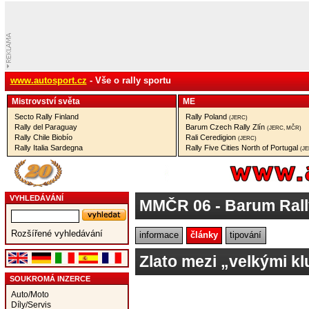
www.autosport.cz
- Vše o rally sportu
Mistrovství­ světa
ME
Secto Rally Finland
Rally Poland
(JERC)
Rally del Paraguay
Barum Czech Rally Zlín
(JERC, MČR)
Rally Chile Biobío
Rali Ceredigion
(JERC)
Rally Italia Sardegna
Rally Five Cities North of Portugal
(J
VYHLEDÁVÁNÍ
MMČR 06
- Barum Rall
Rozšířené vyhledávání
informace
články
tipování
Zlato mezi „velkými kl
SOUKROMÁ INZERCE
Auto/Moto
Díly/Servis