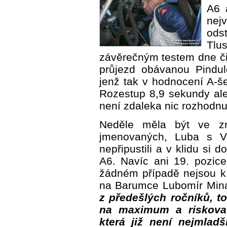
A6 
nej
ods
Tlu
závěrečným testem dne či
průjezd obávanou Pindulo
jenž tak v hodnocení A-šes
Rozestup 8,9 sekundy ale d
není zdaleka nic rozhodnu
Neděle měla být ve zn
jmenovaných, Luba s Vi
nepřipustili a v klidu si d
A6. Navíc ani 19. pozice
žádném případě nejsou k 
na Barumce Lubomír Min
z předešlých ročníků, 
na maximum a riskovat,
která již není nejmlad