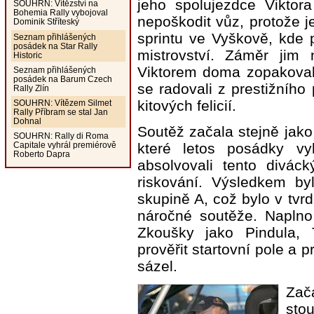
jeho spolujezdce Viktor
SOUHRN: Vítězství na
Bohemia Rally vybojoval
nepoškodit vůz, protože 
Dominik Stříteský
sprintu ve Vyškově, kde 
Seznam přihlášených
posádek na Star Rally
mistrovství. Záměr jim
Historic
Viktorem doma zopakovali
Seznam přihlášených
posádek na Barum Czech
se radovali z prestižního 
Rally Zlín
kitových felicií.
SOUHRN: Vítězem Silmet
Rally Příbram se stal Jan
Dohnal
Soutěž začala stejně jako
SOUHRN: Rally di Roma
které letos posádky vy
Capitale vyhrál premiérově
Roberto Dapra
absolvovali tento divá
riskování. Výsledkem by
skupině A, což bylo v tvr
náročné soutěže. Naplno
Zkoušky jako Pindula, 
prověřit startovní pole a 
sázel.
Zača
sto