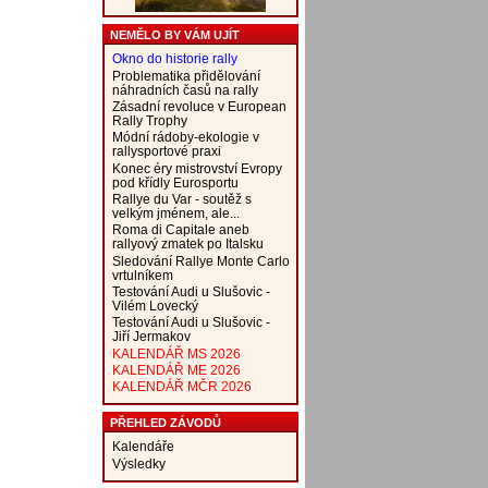
NEMĚLO BY VÁM UJÍT
Okno do historie rally
Problematika přidělování
náhradních časů na rally
Zásadní revoluce v European
Rally Trophy
Módní rádoby-ekologie v
rallysportové praxi
Konec éry mistrovství Evropy
pod křídly Eurosportu
Rallye du Var - soutěž s
velkým jménem, ale...
Roma di Capitale aneb
rallyový zmatek po Italsku
Sledování Rallye Monte Carlo
vrtulníkem
Testování Audi u Slušovic -
Vilém Lovecký
Testování Audi u Slušovic -
Jiří Jermakov
KALENDÁŘ MS 2026
KALENDÁŘ ME 2026
KALENDÁŘ MČR 2026
PŘEHLED ZÁVODŮ
Kalendáře
Výsledky