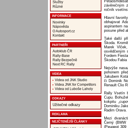
Pětaosmdesát 
Služby
závěrečným z
Různé
ročník vsetíns
INFORMACE
Hlavní favorit
obhajovat Ad
Novinky
aspirantem na
Nápověda
posune před ak
O Autosport.cz
Kontakt
Také další př
Škoda. Kromě 
PARTNEŘI
Marek Vlček,
osvědčeným sp
Autoklub ČR
Fordem Fiesta
Rally-Base
Škodou Fabia
Rally Bezpečně
Next RC Rally
Nejvýše nasaz
pohonem předn
VIDEA
Jakubem Kotále
Videa od JNK Studio
či Dominik No
Videa JNK for Competitors
Renault Clio R
Videa od Luboše Laholy
Rally Vsetín
Cupu. Bohužel 
ODKAZY
kokpitu „cup
Užitečné odkazy
Dominiku Jake
Radim Orava.
REKLAMA
Mezi dvanáct
NEJČTENĚJŠÍ ČLÁNKY
Černý (BMW M
(Peugeot 309