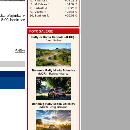
cká přejímka v
 8:00 hodin ze
FOTOGALERIE
Rally di Roma Capitale (JERC)
-
Sven Kollus
Sdílet
Bohemia Rally Mladá Boleslav
(MČR)
- Rallyservice.cz
Bohemia Rally Mladá Boleslav
(MČR)
- Jörg Ullmann