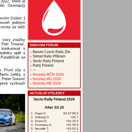
2022, která je
bilů. Osmnáctý
tovním číslem 1
roveň jediným
místa se totiž
jí vozy značky
 Petr Trnovec,
DISKUSNÍ FÓRUM
 konkurovat s
Barum Czech Rally Zlín
podniku opět s
Silmet Rally Příbram
 Pondělíček se
Secto Rally Finland
Rally Poland
e. První vůz s
---
Martin Lehký s
Novinky MČR 2026
, Peter Surovič
Novinky MS 2026
oprvé vyzkouší
Novinky ME 2026
AKTUÁLNÍ VÝSLEDKY