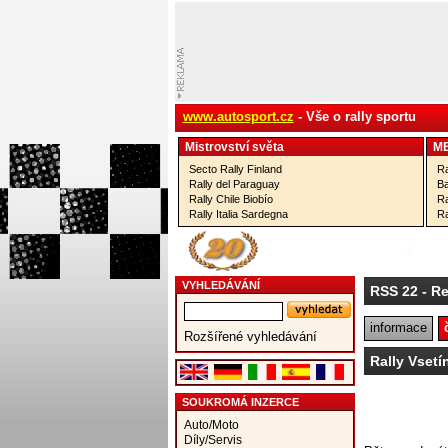
www.autosport.cz
- Vše o rally sportu
Mistrovství­ světa
M
Secto Rally Finland
Ra
Rally del Paraguay
Ba
Rally Chile Biobío
Ra
Rally Italia Sardegna
Ra
VYHLEDÁVÁNÍ
RSS 22
- Re
informace
Rozšířené vyhledávání
Rally Vsetí
SOUKROMÁ INZERCE
Auto/Moto
Díly/Servis