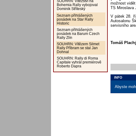
SOUHRN: Vítězství na
možnost vidět
Bohemia Rally vybojoval
TS Miroslava 
Dominik Stříteský
Seznam přihlášených
V pátek 28. ř
posádek na Star Rally
Autosalonu Šk
Historic
servisního are
Seznam přihlášených
posádek na Barum Czech
Rally Zlín
Tomáš Plach
SOUHRN: Vítězem Silmet
Rally Příbram se stal Jan
Dohnal
SOUHRN: Rally di Roma
Capitale vyhrál premiérově
Roberto Dapra
INFO
Abyste mohl