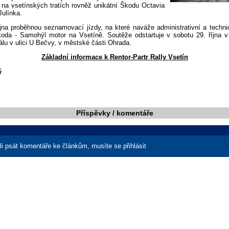
 na vsetínských tratích rovněž unikátní Škodu Octavia
Julínka.
íjna proběhnou seznamovací jízdy, na které naváže administrativní a techni
oda - Samohýl motor na Vsetíně. Soutěže odstartuje v sobotu 29. října v
álu v ulici U Bečvy, v městské části Ohrada.
Základní informace k Rentor-Partr Rally Vsetín
ý
Příspěvky / komentáře
i psát komentáře ke článkům, musíte se přihlásit