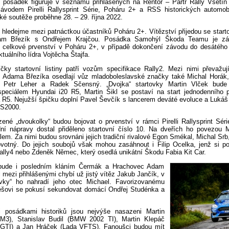
posádek figuruje v seznamu přihlášených na Rentor – Partr Rally Vsetín 
ávodem Pirelli Rallysprint Série, Poháru 2+ a RSS historických automo
ké soutěže proběhne 28. – 29. října 2022.
y hledejme mezi patnáctkou účastníků Poháru 2+. Vítězství přijedou se star
am Březík s Ondřejem Krajčou. Posádka Samohýl Škoda Teamu je zá
 celkové prvenství v Poháru 2+, v případě dokončení závodu do desátého 
tuálního lídra Vojtěcha Štajfa.
íčky startovní listiny patří vozům specifikace Rally2. Mezi nimi převažu
Adama Březíka osedlají vůz mladoboleslavské značky také Michal Horák,
 Petr Leher a Radek Sčensný. „Dvojka“ startovky Martin Vlček bude
eciálem Hyundai i20 R5, Martin Šikl se postaví na start jednodenního 
 R5. Nejužší špičku doplní Pavel Ševčík s lancerem deváté evoluce a Lukáš
 S2000.
ené „dvoukolky“ budou bojovat o prvenství v rámci Pirelli Rallysprint Séri
í nápravy dostal přiděleno startovní číslo 10. Na dveřích ho povezou 
m. Za nimi budou srovnáni jejich tradiční rivalové Egon Smékal, Michal Srb
votný. Do jejich soubojů však mohou zasáhnout i Filip Ocelka, jenž si p
ally4 nebo Zdeněk Němec, který osedlá unikátní Škodu Fabia Kit Car.
 bude i posledním kláním Čermák a Hrachovec Adam
mezi přihlášenými chybí už jistý vítěz Jakub Jančík, v
ovky“ ho nahradí jeho otec Michael. Favorizovanému
šovi se pokusí sekundovat domácí Ondřej Studénka a
i posádkami historiků jsou nejvýše nasazeni Martin
3), Stanislav Budil (BMW 2002 TI), Martin Klepáč
 GTI) a Jan Hráček (Lada VFTS). Fanoušci budou mít