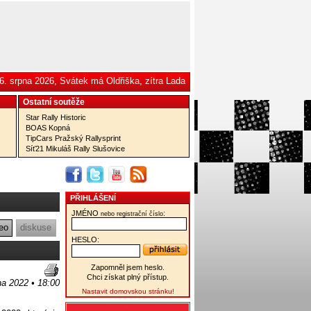
6. srpna 2026, Svátek má Oldřiška, zítra Lada
Ostatní­ soutěže
Star Rally Historic
BOAS Kopná
TipCars Pražský Rallysprint
Síť21 Mikuláš Rally Slušovice
PŘIHLÁŠENÍ
JMÉNO
:
nebo registrační číslo
eo
diskuse
HESLO:
Zapomněl jsem heslo.
Chci získat plný přístup.
jna 2022 • 18:00
Nastavit domovskou stránku!