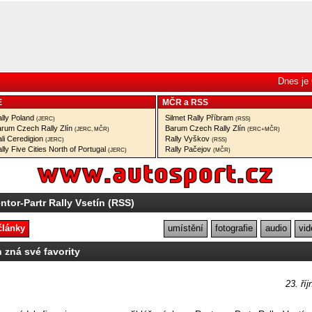
Dnes je 
E
MČR
a
RSS
lly Poland
Silmet Rally Příbram
(JERC)
(RSS)
rum Czech Rally Zlín
Barum Czech Rally Zlín
(JERC, MČR)
(ERC+MČR)
li Ceredigion
Rally Vyškov
(JERC)
(RSS)
lly Five Cities North of Portugal
Rally Pačejov
(JERC)
(MČR)
ntor-Partr Rally Vsetín (RSS)
články
umístění
fotografie
audio
vid
n zná své favority
23. ří