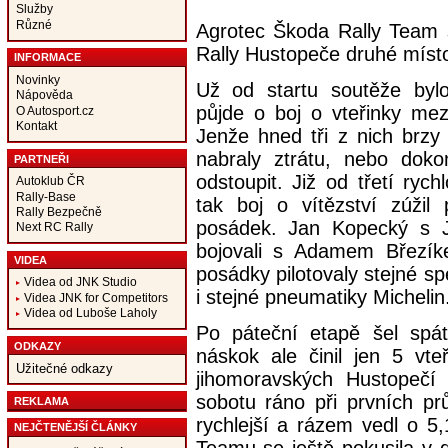
Služby
Různé
Agrotec Škoda Rally Team 
Rally Hustopeče druhé místo.
INFORMACE
Novinky
Už od startu soutěže byl
Nápověda
půjde o boj o vteřinky mez
O Autosport.cz
Kontakt
Jenže hned tři z nich brzy
nabraly ztrátu, nebo dok
PARTNEŘI
odstoupit. Již od třetí ryc
Autoklub ČR
Rally-Base
tak boj o vítězství zúžil 
Rally Bezpečně
posádek. Jan Kopecký s 
Next RC Rally
bojovali s Adamem Březí
VIDEA
posádky pilotovaly stejné s
Videa od JNK Studio
i stejné pneumatiky Michelin
Videa JNK for Competitors
Videa od Luboše Laholy
Po páteční etapě šel spá
ODKAZY
náskok ale činil jen 5 vte
Užitečné odkazy
jihomoravských Hustopečí
sobotu ráno při prvních pr
REKLAMA
rychlejší a rázem vedl o 5
NEJČTENĚJŠÍ ČLÁNKY