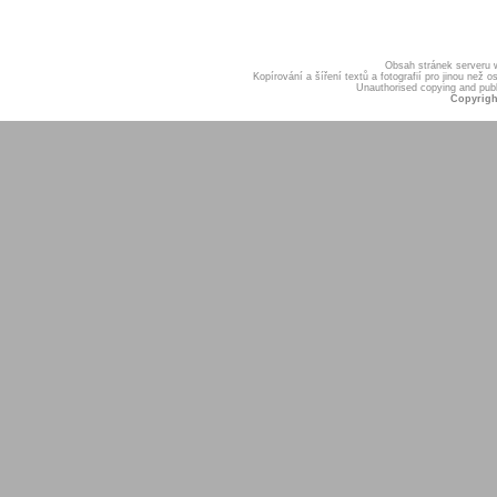
Obsah stránek serveru
Kopírování a šíření textů a fotografií pro jinou ne
Unauthorised copying and publis
Copyrigh