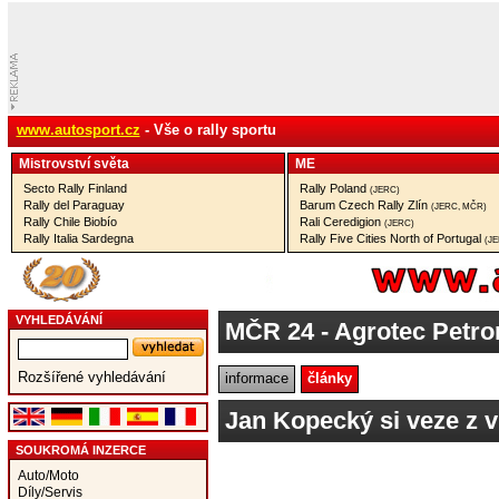
www.autosport.cz
- Vše o rally sportu
Mistrovství­ světa
ME
Secto Rally Finland
Rally Poland
(JERC)
Rally del Paraguay
Barum Czech Rally Zlín
(JERC, MČR)
Rally Chile Biobío
Rali Ceredigion
(JERC)
Rally Italia Sardegna
Rally Five Cities North of Portugal
(J
VYHLEDÁVÁNÍ
MČR 24
- Agrotec Petr
Rozšířené vyhledávání
informace
články
Jan Kopecký si veze z v
SOUKROMÁ INZERCE
Auto/Moto
Díly/Servis