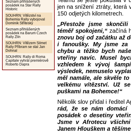
Teamu se ještě pokusila v dr
Seznam přihlášených
posádek na Star Rally
jen na snížení ztráty, která 
Historic
150 odjetých kilometrech.
SOUHRN: Vítězství na
Bohemia Rally vybojoval
„Přestože jsme skončili
Dominik Stříteský
Seznam přihlášených
téměř spokojeni,“
začíná 
posádek na Barum Czech
znovu boj od začátku až d
Rally Zlín
i fanoušky. My jsme za 
SOUHRN: Vítězem Silmet
Rally Příbram se stal Jan
chybu a těžko bych naše
Dohnal
vteřiny navíc. Musel byc
SOUHRN: Rally di Roma
Capitale vyhrál premiérově
vzhledem k vývoj šampi
Roberto Dapra
výsledek, nemuselo vyplati
měl namále, ale skvěle to 
velkému vítězství. Už s
puškami na Bohemce!“
Několik slov přidal i ředite
rád, že se nám domácí 
posádek o desetiny vteři
Jsme v Afrotecu všichn
Janem Hlouškem a těšíme 