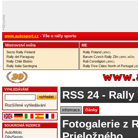
www.autosport.cz
- Vše o rally sportu
Mistrovství­ světa
ME
Secto Rally Finland
Rally Poland
(JERC)
Rally del Paraguay
Barum Czech Rally Zlín
(JERC, MČR)
Rally Chile Biobío
Rali Ceredigion
(JERC)
Rally Italia Sardegna
Rally Five Cities North of Portugal
(J
VYHLEDÁVÁNÍ
RSS 24
- Rally
Rozšířené vyhledávání
informace
články
Fotogalerie z 
SOUKROMÁ INZERCE
Prieložného
Auto/Moto
Díly/Servis