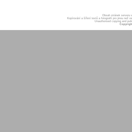
Obsah stránek serveru
Kopírování a šíření textů a fotografií pro jinou ne
Unauthorised copying and publis
Copyrigh