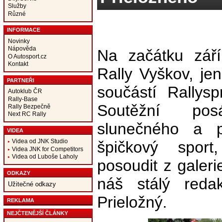
Služby
Různé
INFORMACE
Novinky
Nápověda
Na začátku září
O Autosport.cz
Kontakt
Rally Vyškov, jen
PARTNEŘI
součástí Rallys
Autoklub ČR
Rally-Base
Soutěžní po
Rally Bezpečně
Next RC Rally
slunečného a pr
VIDEA
Videa od JNK Studio
špičkový spor
Videa JNK for Competitors
Videa od Luboše Laholy
posoudit z galeri
ODKAZY
náš stálý redak
Užitečné odkazy
Prieložný.
REKLAMA
NEJČTENĚJŠÍ ČLÁNKY