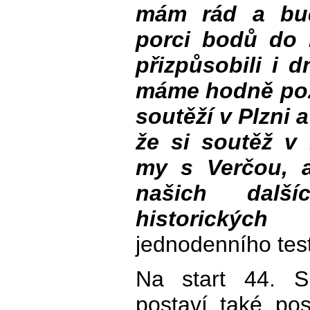
mám rád a bud
porci bodů do
přizpůsobili i 
máme hodně poz
soutěží v Plzni 
že si soutěž v 
my s Verčou, a
našich dalš
historických 
jednodenního test
Na start 44. S
postaví také po