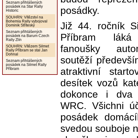
Seznam přihlášených
posádek na Star Rally
posádky.
Historic
SOUHRN: Vítězství na
Bohemia Rally vybojoval
Již 44. ročník S
Dominik Stříteský
Seznam přihlášených
Příbram láká
posádek na Barum Czech
Rally Zlín
fanoušky autom
SOUHRN: Vítězem Silmet
Rally Příbram se stal Jan
Dohnal
soutěží předevší
Seznam přihlášených
posádek na Silmet Rally
atraktivní start
Příbram
desítek vozů kat
dokonce i dva r
WRC. Všichni úč
posádek domácíh
svedou souboje na