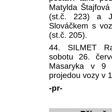
Matylda Štajfov
(st.č. 223) a 
Slováčkem s vo
(st.č. 205).
44. SILMET Ral
sobotu 26. čer
Masaryka v 9 
projedou vozy v 1
-pr-