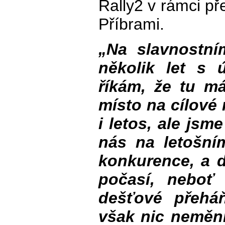
Rally2 v rámci př
Příbrami.
„Na slavnostním
několik let s
říkám, že tu má
místo na cílové
i letos, ale jsm
nás na letošním
konkurence, a d
počasí, neboť
dešťové přehá
však nic nemění