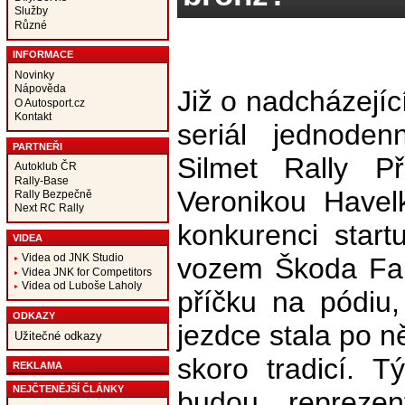
Služby
Různé
INFORMACE
Novinky
Nápověda
Již o nadcházejíc
O Autosport.cz
Kontakt
seriál jednodenn
PARTNEŘI
Silmet Rally Př
Autoklub ČR
Rally-Base
Veronikou Havel
Rally Bezpečně
Next RC Rally
konkurenci start
VIDEA
Videa od JNK Studio
vozem Škoda Fab
Videa JNK for Competitors
Videa od Luboše Laholy
příčku na pódiu
ODKAZY
jezdce stala po n
Užitečné odkazy
skoro tradicí.
REKLAMA
NEJČTENĚJŠÍ ČLÁNKY
budou reprezen