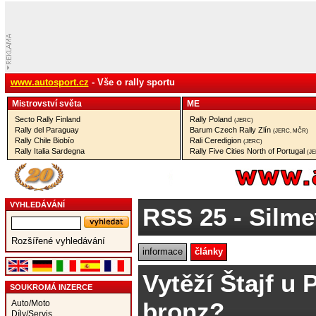
www.autosport.cz
- Vše o rally sportu
Mistrovství­ světa
ME
Secto Rally Finland
Rally Poland
(JERC)
Rally del Paraguay
Barum Czech Rally Zlín
(JERC, MČR)
Rally Chile Biobío
Rali Ceredigion
(JERC)
Rally Italia Sardegna
Rally Five Cities North of Portugal
(J
VYHLEDÁVÁNÍ
RSS 25
- Silme
Rozšířené vyhledávání
informace
články
Vytěží Štajf u P
SOUKROMÁ INZERCE
bronz?
Auto/Moto
Díly/Servis