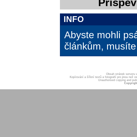
Příspěv
INFO
Abyste mohli ps
článkům, musíte 
Obsah stránek serveru
Kopírování a šíření textů a fotografií pro jinou ne
Unauthorised copying and publis
Copyrigh