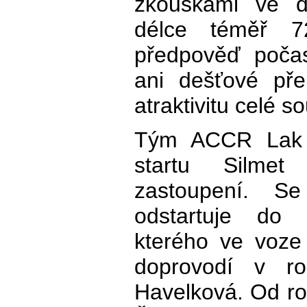
zkouškami ve d
délce téměř 7
předpověď počas
ani dešťové pře
atraktivitu celé s
Tým ACCR Lak 
startu Silmet
zastoupení. S
odstartuje do 
kterého ve voze
doprovodí v rol
Havelková. Od ro