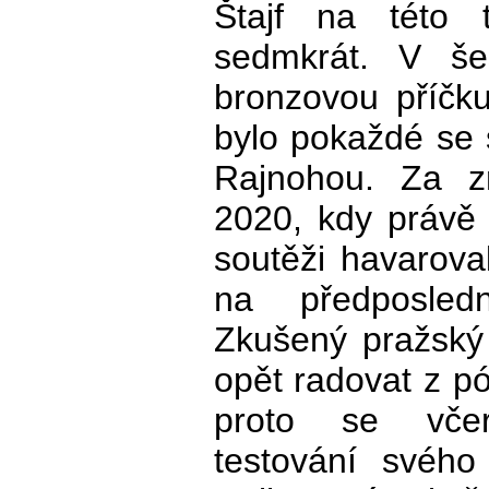
Štajf na této t
sedmkrát. V šes
bronzovou příčk
bylo pokaždé se
Rajnohou. Za zm
2020, kdy právě 
soutěži havarova
na předposledn
Zkušený pražský 
opět radovat z pó
proto se včer
testování svéh