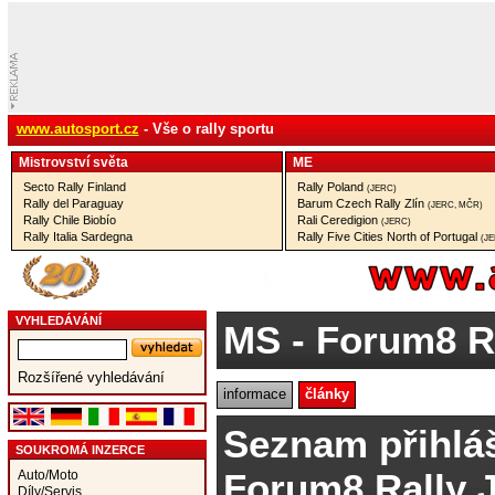
www.autosport.cz
- Vše o rally sportu
Mistrovství­ světa
ME
Secto Rally Finland
Rally Poland
(JERC)
Rally del Paraguay
Barum Czech Rally Zlín
(JERC, MČR)
Rally Chile Biobío
Rali Ceredigion
(JERC)
Rally Italia Sardegna
Rally Five Cities North of Portugal
(J
VYHLEDÁVÁNÍ
MS
- Forum8 R
Rozšířené vyhledávání
informace
články
Seznam přihlá
SOUKROMÁ INZERCE
Forum8 Rally 
Auto/Moto
Díly/Servis