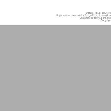
Obsah stránek serveru
Kopírování a šíření textů a fotografií pro jinou ne
Unauthorised copying and publis
Copyrigh