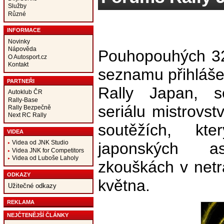
Služby
Různé
INFORMACE
Novinky
Nápověda
Pouhopouhých 3
O Autosport.cz
Kontakt
seznamu přihláš
PARTNEŘI
Rally Japan, s
Autoklub ČR
Rally-Base
seriálu mistrovst
Rally Bezpečně
Next RC Rally
soutěžích, kt
VIDEA
Videa od JNK Studio
japonských asf
Videa JNK for Competitors
Videa od Luboše Laholy
zkouškách v netr
ODKAZY
května.
Užitečné odkazy
REKLAMA
NEJČTENĚJŠÍ ČLÁNKY