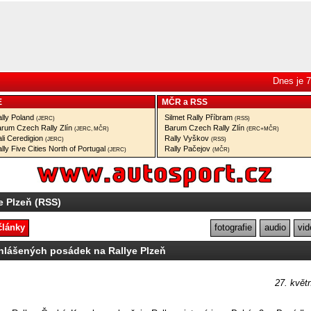
Dnes je 7
E
MČR
a
RSS
lly Poland
Silmet Rally Příbram
(JERC)
(RSS)
rum Czech Rally Zlín
Barum Czech Rally Zlín
(JERC, MČR)
(ERC+MČR)
li Ceredigion
Rally Vyškov
(JERC)
(RSS)
lly Five Cities North of Portugal
Rally Pačejov
(JERC)
(MČR)
e Plzeň (RSS)
články
fotografie
audio
vid
hlášených posádek na Rallye Plzeň
27. květ