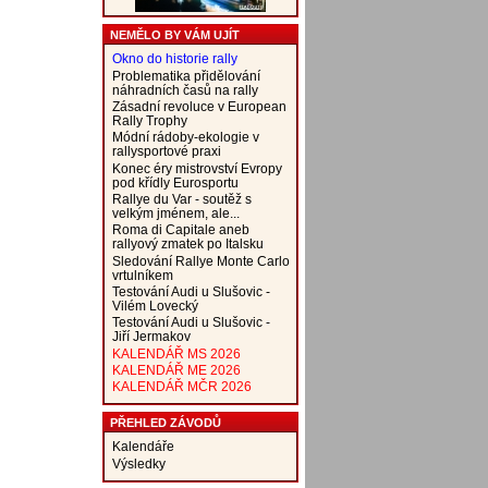
NEMĚLO BY VÁM UJÍT
Okno do historie rally
Problematika přidělování
náhradních časů na rally
Zásadní revoluce v European
Rally Trophy
Módní rádoby-ekologie v
rallysportové praxi
Konec éry mistrovství Evropy
pod křídly Eurosportu
Rallye du Var - soutěž s
velkým jménem, ale...
Roma di Capitale aneb
rallyový zmatek po Italsku
Sledování Rallye Monte Carlo
vrtulníkem
Testování Audi u Slušovic -
Vilém Lovecký
Testování Audi u Slušovic -
Jiří Jermakov
KALENDÁŘ MS 2026
KALENDÁŘ ME 2026
KALENDÁŘ MČR 2026
PŘEHLED ZÁVODŮ
Kalendáře
Výsledky