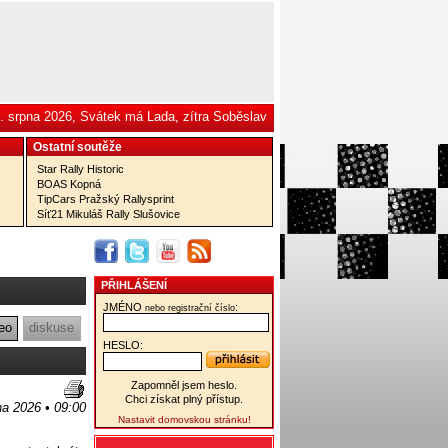
. srpna 2026, Svátek má Lada, zítra Soběslav
Ostatní­ soutěže
Star Rally Historic
BOAS Kopná
TipCars Pražský Rallysprint
Síť21 Mikuláš Rally Slušovice
PŘIHLÁŠENÍ
JMÉNO
:
nebo registrační číslo
eo
diskuse
HESLO:
Zapomněl jsem heslo.
Chci získat plný přístup.
na 2026 • 09:00
Nastavit domovskou stránku!