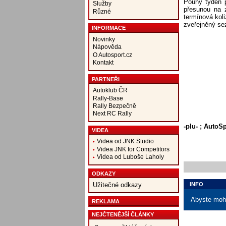
Pouhý týden p
Služby
přesunou na 
Různé
termínová koli
zveřejněný se
INFORMACE
Novinky
Nápověda
O Autosport.cz
Kontakt
PARTNEŘI
Autoklub ČR
Rally-Base
Rally Bezpečně
Next RC Rally
-plu- ; AutoS
VIDEA
Videa od JNK Studio
Videa JNK for Competitors
Videa od Luboše Laholy
ODKAZY
INFO
Užitečné odkazy
Abyste mohl
REKLAMA
NEJČTENĚJŠÍ ČLÁNKY