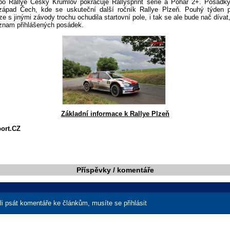
o Rallye Český Krumlov pokračuje Rallysprint série a Pohár 2+. Posádky
západ Čech, kde se uskuteční další ročník Rallye Plzeň. Pouhý týden 
ze s jinými závody trochu ochudila startovní pole, i tak se ale bude nač dívat
znam přihlášených posádek.
Základní informace k Rallye Plzeň
port.CZ
Příspěvky / komentáře
i psát komentáře ke článkům, musíte se přihlásit