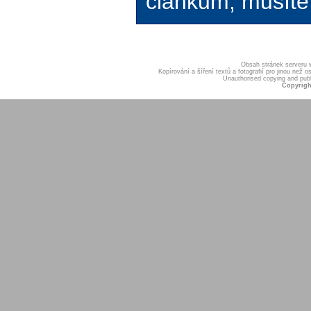
článkům, musíte 
Obsah stránek serveru
Kopírování a šíření textů a fotografií pro jinou ne
Unauthorised copying and publis
Copyrigh