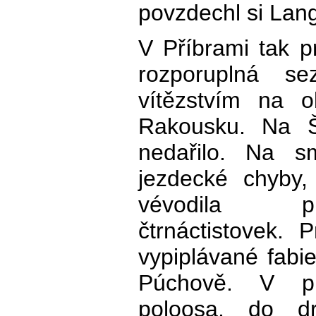
povzdechl si Lang
V Příbrami tak p
rozporuplná se
vítězstvím na o
Rakousku. Na Š
nedařilo. Na s
jezdecké chyby,
vévodila p
čtrnáctistovek. 
vypiplávané fabie
Púchově. V pr
poloosa, do d