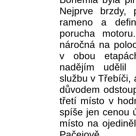
Nejprve brzdy, 
rameno a defin
porucha motoru.
náročná na poloos
v obou etapách
nadějím udělil 
službu v Třebíči,
důvodem odstoup
třetí místo v ho
spíše jen cenou ú
místo na ojediněl
Pačejově.