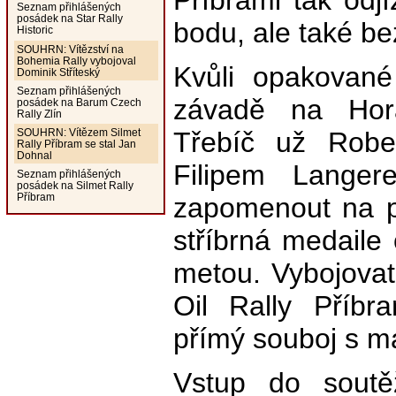
Příbrami tak odj
Seznam přihlášených
posádek na Star Rally
bodu, ale také be
Historic
SOUHRN: Vítězství na
Bohemia Rally vybojoval
Kvůli opakované
Dominik Stříteský
Seznam přihlášených
závadě na Horá
posádek na Barum Czech
Rally Zlín
Třebíč už Robe
SOUHRN: Vítězem Silmet
Rally Příbram se stal Jan
Dohnal
Filipem Langer
Seznam přihlášených
posádek na Silmet Rally
Příbram
zapomenout na př
stříbrná medaile
metou. Vybojovat 
Oil Rally Příbr
přímý souboj s m
Vstup do soutěž