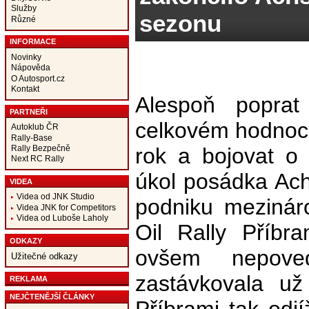
Služby
sezonu
Různé
INFORMACE
Novinky
Nápověda
O Autosport.cz
Kontakt
Alespoň popra
PARTNEŘI
celkovém hodnoc
Autoklub ČR
Rally-Base
Rally Bezpečně
rok a bojovat o d
Next RC Rally
úkol posádka Ac
VIDEA
Videa od JNK Studio
podniku mezinár
Videa JNK for Competitors
Videa od Luboše Laholy
Oil Rally Příbr
ODKAZY
ovšem nepoved
Užitečné odkazy
zastávkovala u
REKLAMA
NEJČTENĚJŠÍ ČLÁNKY