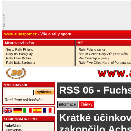
www.autosport.cz
- Vše o rally sportu
Mistrovství­ světa
ME
Secto Rally Finland
Rally Poland
(JERC)
Rally del Paraguay
Barum Czech Rally Zlín
(JERC, MČR)
Rally Chile Biobío
Rali Ceredigion
(JERC)
Rally Italia Sardegna
Rally Five Cities North of Portugal
(J
VYHLEDÁVÁNÍ
RSS 06
- Fuchs
Rozšířené vyhledávání
informace
články
Krátké účinkov
SOUKROMÁ INZERCE
zakončilo Ach
Auto/Moto
Díly/Servis