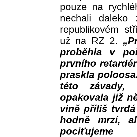
pouze na rychlé
nechali daleko
republikovém st
už na RZ 2.
„P
proběhla v po
prvního retardé
praskla poloosa.
této závady,
opakovala již ně
vině příliš tvr
hodně mrzí, a
pociťujeme t