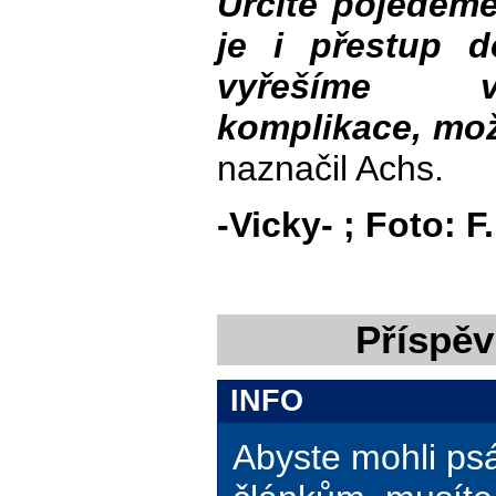
Určitě pojedem
je i přestup 
vyřešíme v
komplikace, mož
naznačil Achs.
-Vicky- ; Foto: F
Příspěv
INFO
Abyste mohli ps