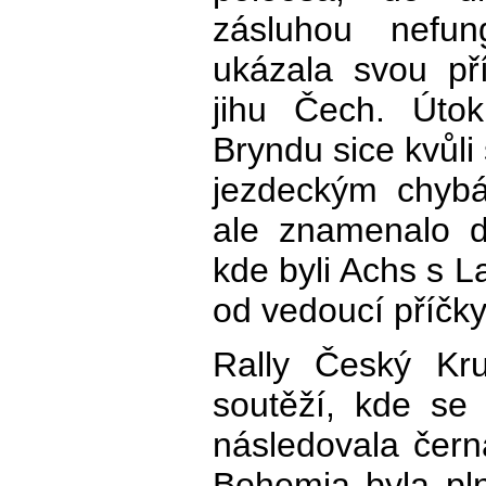
zásluhou nefung
ukázala svou př
jihu Čech. Úto
Bryndu sice kvůli
jezdeckým chybá
ale znamenalo d
kde byli Achs s 
od vedoucí příčky
Rally Český Kru
soutěží, kde se
následovala čern
Bohemia byla pl