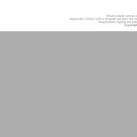
Obsah stránek serveru
Kopírování a šíření textů a fotografií pro jinou ne
Unauthorised copying and publis
Copyrigh