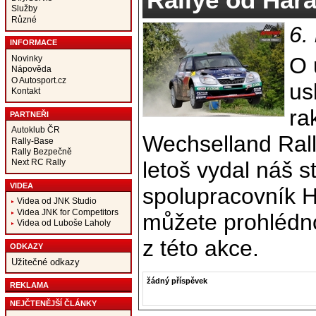
Služby
Různé
6.
INFORMACE
O 
Novinky
Nápověda
O Autosport.cz
us
Kontakt
ra
PARTNEŘI
Autoklub ČR
Wechselland Rall
Rally-Base
Rally Bezpečně
letoš vydal náš s
Next RC Rally
VIDEA
spolupracovník Ha
Videa od JNK Studio
Videa JNK for Competitors
můžete prohlédnou
Videa od Luboše Laholy
z této akce.
ODKAZY
Užitečné odkazy
žádný příspěvek
REKLAMA
NEJČTENĚJŠÍ ČLÁNKY