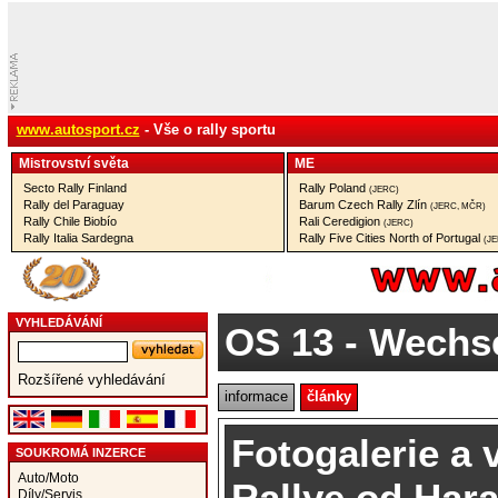
www.autosport.cz
- Vše o rally sportu
Mistrovství­ světa
ME
Secto Rally Finland
Rally Poland
(JERC)
Rally del Paraguay
Barum Czech Rally Zlín
(JERC, MČR)
Rally Chile Biobío
Rali Ceredigion
(JERC)
Rally Italia Sardegna
Rally Five Cities North of Portugal
(J
VYHLEDÁVÁNÍ
OS 13
- Wechse
Rozšířené vyhledávání
informace
články
Fotogalerie a 
SOUKROMÁ INZERCE
Auto/Moto
Rallye od Hara
Díly/Servis