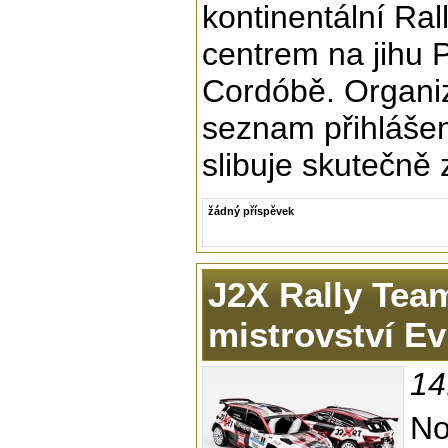
kontinentální Ral
centrem na jihu 
Cordóbě. Organizá
seznam přihláše
slibuje skutečně
žádný příspěvek
J2X Rally Team
mistrovství E
14
No