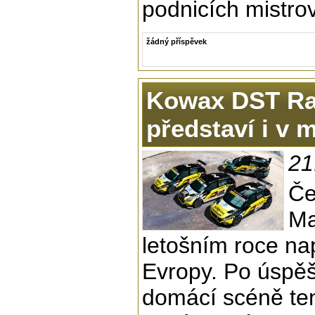
podnicích mistrov
žádný příspěvek
Kowax DST Rac
představí i v 
21
Če
Ma
letošním roce na
Evropy. Po úspě
domácí scéně te