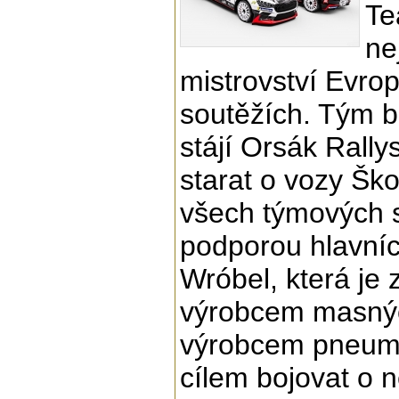
Te
ne
mistrovství Evro
soutěžích. Tým b
stájí Orsák Rally
starat o vozy Šk
všech týmových s
podporou hlavníc
Wróbel, která j
výrobcem masnýc
výrobcem pneumat
cílem bojovat o n