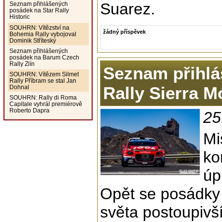
Suarez.
Seznam přihlášených
posádek na Star Rally
Historic
SOUHRN: Vítězství na
žádný příspěvek
Bohemia Rally vybojoval
Dominik Stříteský
Seznam přihlášených
posádek na Barum Czech
Rally Zlín
Seznam přihlá
SOUHRN: Vítězem Silmet
Rally Příbram se stal Jan
Rally Sierra M
Dohnal
SOUHRN: Rally di Roma
Capitale vyhrál premiérově
Roberto Dapra
25
Mi
ko
úp
Opět se posádky 
světa postoupivš