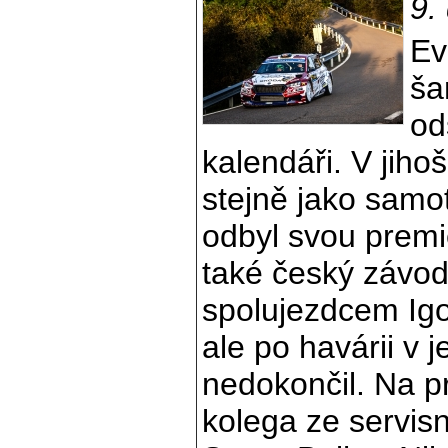
9.
Ev
ša
od
kalendáři. V jih
stejně jako samo
odbyl svou prem
také český závod
spolujezdcem Ig
ale po havárii v 
nedokončil. Na pr
kolega ze servis