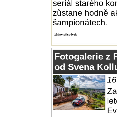
seriál starého ko
zůstane hodně ak
šampionátech.
žádný příspěvek
Fotogalerie z 
od Svena Koll
16
Za
le
Ev