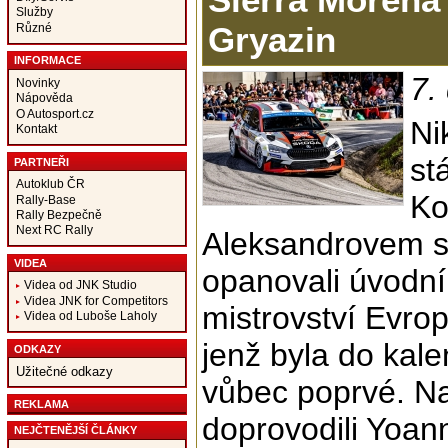
Služby
Gryazin
Různé
INFORMACE
7.
Novinky
Nápověda
O Autosport.cz
Ni
Kontakt
st
PARTNEŘI
Autoklub ČR
Ko
Rally-Base
Rally Bezpečně
Next RC Rally
Aleksandrovem 
VIDEA
opanovali úvodní
Videa od JNK Studio
Videa JNK for Competitors
mistrovství Evrop
Videa od Luboše Laholy
jenž byla do ka
ODKAZY
Užitečné odkazy
vůbec poprvé. Na
REKLAMA
doprovodili Yoan
NEJČTENĚJŠÍ ČLÁNKY