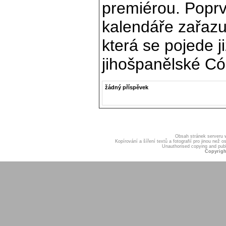
premiérou. Poprvé
kalendáře zařazu
která se pojede ji
jihošpanělské Có
žádný příspěvek
Obsah stránek serveru
Kopírování a šíření textů a fotografií pro jinou ne
Unauthorised copying and publis
Copyrigh