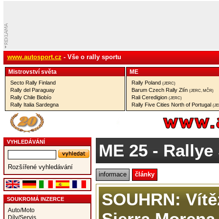
www.autosport.cz
- Vše o rally sportu
Mistrovství­ světa
ME
Secto Rally Finland
Rally Poland
(JERC)
Rally del Paraguay
Barum Czech Rally Zlín
(JERC, MČR)
Rally Chile Biobío
Rali Ceredigion
(JERC)
Rally Italia Sardegna
Rally Five Cities North of Portugal
(J
VYHLEDÁVÁNÍ
ME 25
- Rallye
Rozšířené vyhledávání
informace
články
SOUHRN: Vítě
SOUKROMÁ INZERCE
Auto/Moto
Sierra Morena 
Díly/Servis