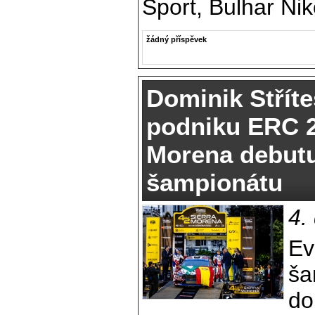
Sport, Bulhar Nik
žádný příspěvek
Dominik Stříte
podniku ERC 2
Morena debutu
šampionátu
4.
Ev
ša
do