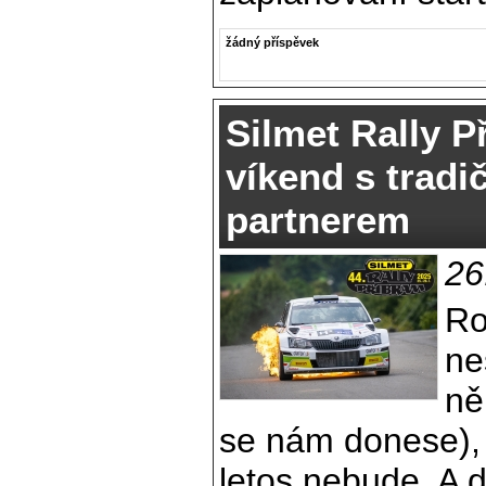
žádný příspěvek
Silmet Rally P
víkend s trad
partnerem
26
Ro
ne
ně
se nám donese), 
letos nebude. A 