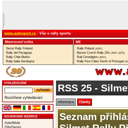
www.autosport.cz
- Vše o rally sportu
Mistrovství­ světa
ME
Secto Rally Finland
Rally Poland
(JERC)
Rally del Paraguay
Barum Czech Rally Zlín
(JERC, MČR)
Rally Chile Biobío
Rali Ceredigion
(JERC)
Rally Italia Sardegna
Rally Five Cities North of Portugal
(J
VYHLEDÁVÁNÍ
RSS 25
- Silme
Rozšířené vyhledávání
informace
články
Seznam přihlá
SOUKROMÁ INZERCE
Auto/Moto
Silmet Rally P
Díly/Servis