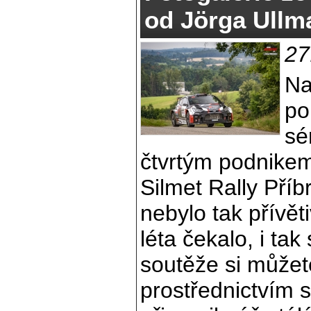
od Jörga Ullm
27
Na
po
sé
čtvrtým podnikem,
Silmet Rally Příb
nebylo tak přívět
léta čekalo, i ta
soutěže si může
prostřednictvím 