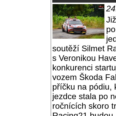
24
Ji
po
je
soutěží Silmet Ra
s Veronikou Have
konkurenci startu
vozem Škoda Fab
příčku na pódiu,
jezdce stala po n
ročnících skoro 
Racing21 budou r