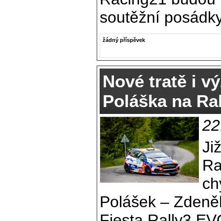
soutěžní posádky
žádný příspěvek
Nové tratě i v
Poláška na Ra
22
Ji
Ra
ch
Polášek – Zdeně
Fiesta Rally3 EV