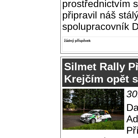
prostřednictvím 
připravil náš stál
spolupracovník D
žádný příspěvek
Silmet Rally P
Krejčím opět 
30
Da
Ad
Př