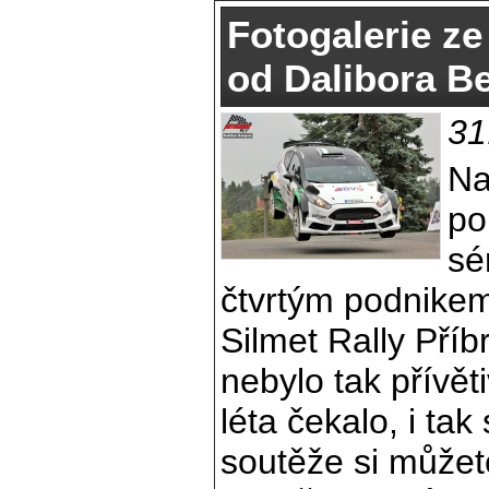
Fotogalerie ze
od Dalibora B
31
Na
po
sé
čtvrtým podnikem,
Silmet Rally Příb
nebylo tak přívět
léta čekalo, i ta
soutěže si může