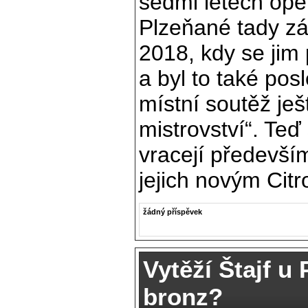
sedmi letech opě
Plzeňané tady zá
2018, kdy se jim 
a byl to také posl
místní soutěž ješ
mistrovství“. Te
vracejí především
jejich novým Cit
žádný příspěvek
Vytěží Štajf u 
bronz?