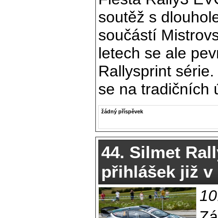
soutěž s dlouhole
součástí Mistrov
letech se ale pev
Rallysprint série
se na tradičních 
žádný příspěvek
44. Silmet Ral
přihlášek již v
10
Zá