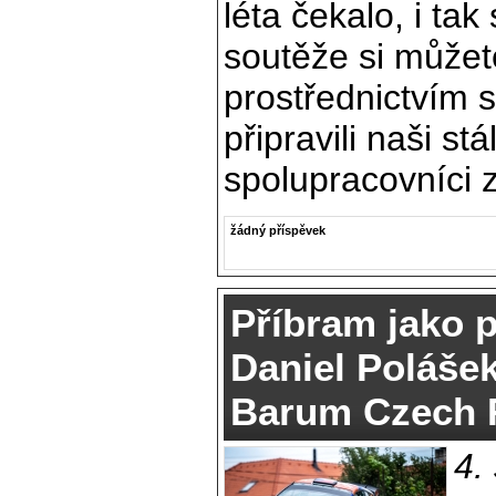
léta čekalo, i ta
soutěže si může
prostřednictvím 
připravili naši stá
spolupracovníci z
žádný příspěvek
Příbram jako 
Daniel Poláše
Barum Czech R
4.