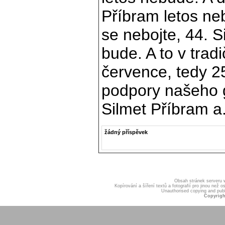
Příbram letos ne
se nebojte, 44. S
bude. A to v trad
července, tedy 2
podpory našeho 
Silmet Příbram a.
žádný příspěvek
Obsah stránek serveru
Kopírování a šíření textů a fotografií pro jinou ne
Unauthorised copying and publis
Copyrigh