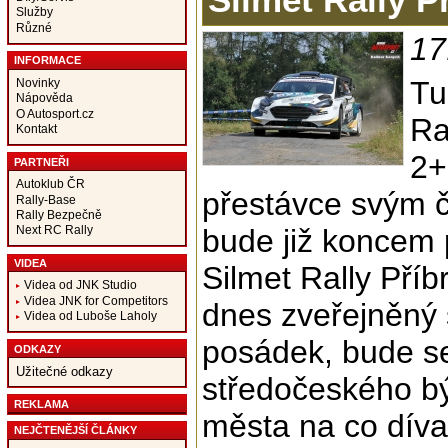
Služby
Různé
17
INFORMACE
Tu
Novinky
Nápověda
O Autosport.cz
Ra
Kontakt
2+
PARTNEŘI
Autoklub ČR
přestávce svým 
Rally-Base
Rally Bezpečně
bude již koncem p
Next RC Rally
VIDEA
Silmet Rally Příb
Videa od JNK Studio
Videa JNK for Competitors
dnes zveřejněný
Videa od Luboše Laholy
posádek, bude se 
ODKAZY
Užitečné odkazy
středočeského b
REKLAMA
města na co díva
NEJČTENĚJŠÍ ČLÁNKY