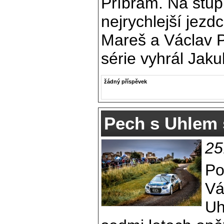
Příbram. Na stupn
nejrychlejší jezdc
Mareš a Václav P
série vyhrál Jaku
žádný příspěvek
Pech s Uhlem 
25
Po
Vá
Uh