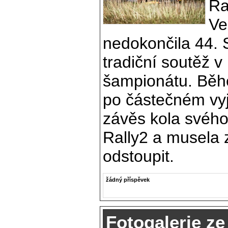
Ra
Ve
nedokončila 44. 
tradiční soutěž 
šampionátu. Běh
po částečném vyje
závěs kola svéh
Rally2 a musela
odstoupit.
žádný příspěvek
Fotogalerie ze