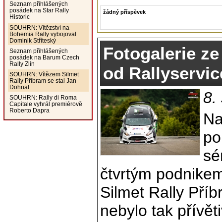
Seznam přihlášených
posádek na Star Rally
žádný příspěvek
Historic
SOUHRN: Vítězství na
Bohemia Rally vybojoval
Dominik Stříteský
Fotogalerie ze
Seznam přihlášených
posádek na Barum Czech
Rally Zlín
od Rallyservic
SOUHRN: Vítězem Silmet
Rally Příbram se stal Jan
Dohnal
8.
SOUHRN: Rally di Roma
Capitale vyhrál premiérově
Roberto Dapra
Na
po
sé
čtvrtým podnikem,
Silmet Rally Příb
nebylo tak přívět