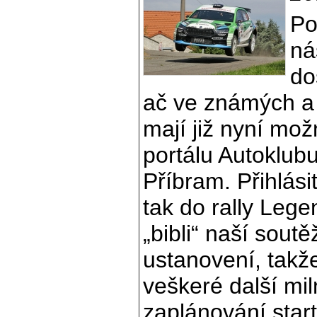
Po
ná
do
ač ve známých a 
mají již nyní mož
portálu Autoklubu
Příbram. Přihlás
tak do rally Leg
„bibli“ naší soutě
ustanovení, takže
veškeré další mil
zaplánování start