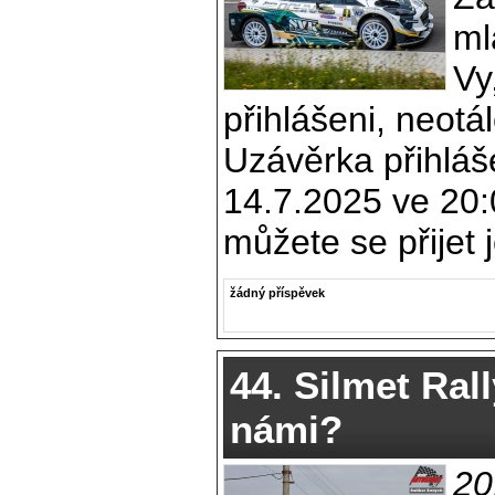
ml
Vy
přihlášeni, neotál
Uzávěrka přihláše
14.7.2025 ve 20:
můžete se přijet j
žádný příspěvek
44. Silmet Rall
námi?
20