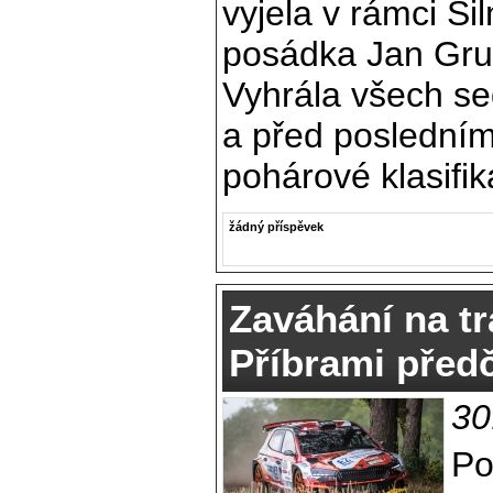
vyjela v rámci Si
posádka Jan Grub
Vyhrála všech se
a před poslední
pohárové klasifik
žádný příspěvek
Zaváhání na tr
Příbrami před
30
Po