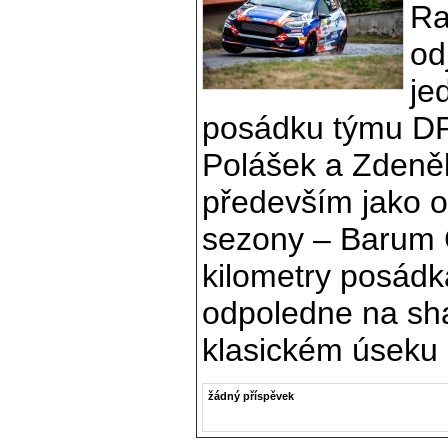
Ra
od
je
posádku týmu DP 
Polášek a Zdeněk
především jako o
sezony – Barum C
kilometry posádka
odpoledne na sha
klasickém úseku 
žádný příspěvek