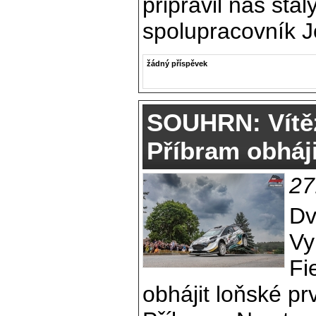
připravil náš stál
spolupracovník J
žádný příspěvek
SOUHRN: Vítěz
Příbram obháj
27
Dv
Vy
Fi
obhájit loňské pr