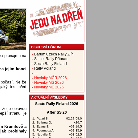
DISKUSNÍ FÓRUM
Barum Czech Rally Zlín
ou pronájmu na
Silmet Rally Příbram
Secto Rally Finland
Rally Poland
na jejím konci
---
Novinky MČR 2026
 počasí. Ne že
Novinky MS 2026
jaký test před
Novinky ME 2026
AKTUÁLNÍ VÝSLEDKY
e, že je opravdu
pší stranu, je
ém Krumlově a
ak probíhaly