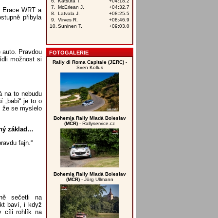
 z Erace WRT a
stupně přibyla
é auto. Pravdou
FOTOGALERIE
dli možnost si
Rally di Roma Capitale (JERC)
-
Sven Kollus
já na to nebudu
 „babi“ je to o
, že se myslelo
Bohemia Rally Mladá Boleslav
(MČR)
- Rallyservice.cz
šný základ…
ravdu fajn.“
Bohemia Rally Mladá Boleslav
(MČR)
- Jörg Ullmann
ě sečetli na
kt baví, i když
cíli rohlík na