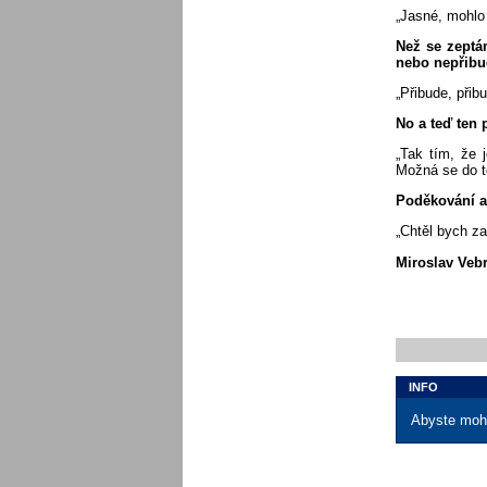
„Jasné, mohlo 
Než se zeptá
nebo nepřib
„Přibude, přib
No a teď ten 
„Tak tím, že 
Možná se do to
Poděkování 
„Chtěl bych za
Miroslav Vebr
INFO
Abyste mohl