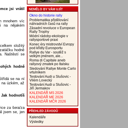
ce jsi vrátil
NEMĚLO BY VÁM UJÍT
Okno do historie rally
Problematika přidělování
sem mnohem víc
náhradních časů na rally
li na nějakém
Zásadní revoluce v European
Rally Trophy
Módní rádoby-ekologie v
rallysportové praxi
Konec éry mistrovství Evropy
celkem složitý
pod křídly Eurosportu
 zatáčku hodně
Rallye du Var - soutěž s
a. Naštěstí se
velkým jménem, ale...
Roma di Capitale aneb
rallyový zmatek po Italsku
nohých hodně
Sledování Rallye Monte Carlo
vrtulníkem
Testování Audi u Slušovic -
třídá se na ní
Vilém Lovecký
ci na úzkém, až
Testování Audi u Slušovic -
Jiří Jermakov
KALENDÁŘ MS 2026
. Jak hodnotíš
KALENDÁŘ ME 2026
KALENDÁŘ MČR 2026
ice za šera/za
PŘEHLED ZÁVODŮ
l jsem se, jen
Kalendáře
Výsledky