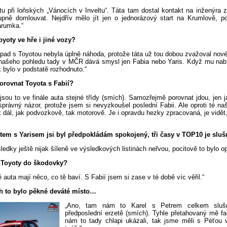
átu při loňských „Vánocích v Inveltu“. Táta tam dostal kontakt na inženýra
upně domlouvat. Nejdřív mělo jít jen o jednorázový start na Krumlově, po
rumka.“
yoty ve hře i jiné vozy?
ápad s Toyotou nebyla úplně náhoda, protože táta už tou dobou zvažoval nov
 našeho pohledu tady v MČR dává smysl jen Fabia nebo Yaris. Když mu nabí
ak bylo v podstatě rozhodnuto.“
orovnat Toyota s Fabií?
jsou to ve finále auta stejné třídy (smích). Samozřejmě porovnat jdou, jen 
správný názor, protože jsem si nevyzkoušel poslední Fabii. Ale oproti té naší
dál, jak podvozkově, tak motorově. Je i opravdu hezky zpracovaná, je vidět
tem s Yarisem jsi byl předpokládám spokojený, tři časy v TOP10 je slu
ledky ještě nijak šíleně ve výsledkových listinách neřvou, pocitově to bylo op
z Toyoty do škodovky?
ě auta mají něco, co tě baví. S Fabií jsem si zase v té době víc věřil.“
h to bylo pěkné deváté místo…
„Ano, tam nám to Karel s Petrem celkem slušn
předposlední erzetě (smích). Tyhle přetahovaný mě fa
nám to tady chlapi ukázali, tak jsme měli s Péťou v 