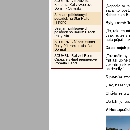
SOUHRN: Vítězství na
Bohemia Rally vybojoval
„Napadlo to t
Dominik Stříteský
začal to post
Bohemka a Ba
Seznam přihlášených
posádek na Star Rally
Historic
Byly kromě To
Seznam přihlášených
„Jo, tak ten n
posádek na Barum Czech
však je, že z
Rally Zlín
auto půjčit, t
SOUHRN: Vítězem Silmet
Rally Příbram se stal Jan
Dá se nějak p
Dohnal
„Tak měla by, 
SOUHRN: Rally di Roma
Capitale vyhrál premiérově
mít asi úplně 
Roberto Dapra
vesmírný skok 
na detaily.“
S prvním star
„Tak, naše výs
Chtělo se ti 
„Jo fakt jo, ob
V Hustopečíc