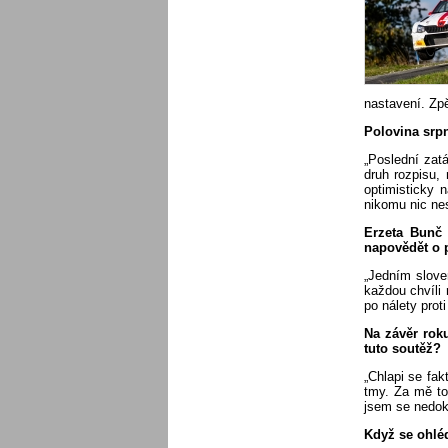
nastavení. Zpě
Polovina srpn
„Poslední zat
druh rozpisu,
optimisticky 
nikomu nic nes
Erzeta Bunč
napovědět o p
„Jedním slove
každou chvíli 
po nálety prot
Na závěr rok
tuto soutěž?
„Chlapi se fa
tmy. Za mě to
jsem se nedoká
Když se ohlé