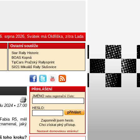
6. srpna 2026, Svátek má Oldřiška, zítra Lada
Ostatní­ soutěže
Star Rally Historic
BOAS Kopná
TipCars Pražský Rallysprint
Síť21 Mikuláš Rally Slušovice
PŘIHLÁŠENÍ
JMÉNO
:
nebo registrační číslo
du 2024 • 17:00
HESLO:
 Fabia R5, měl
Zapomněl jsem heslo.
dznamenal, jaký
Chci získat plný přístup.
Nastavit domovskou stránku!
eš toho kroku?