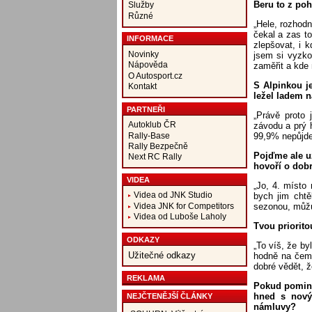
Beru to z poh
Služby
Různé
„Hele, rozhodn
čekal a zas t
INFORMACE
zlepšovat, i 
Novinky
jsem si vyzko
Nápověda
zaměřit a kde
O Autosport.cz
S Alpinkou je
Kontakt
ležel ladem n
PARTNEŘI
„Právě proto 
Autoklub ČR
závodu a prý 
Rally-Base
99,9% nepůjdem
Rally Bezpečně
Pojďme ale už
Next RC Rally
hovoří o dob
VIDEA
„Jo, 4. místo
Videa od JNK Studio
bych jim chtě
Videa JNK for Competitors
sezonou, můžu 
Videa od Luboše Laholy
Tvou priorito
ODKAZY
„To víš, že byl
Užitečné odkazy
hodně na čem 
dobré vědět, ž
REKLAMA
Pokud pominu
hned s nový
NEJČTENĚJŠÍ ČLÁNKY
námluvy?