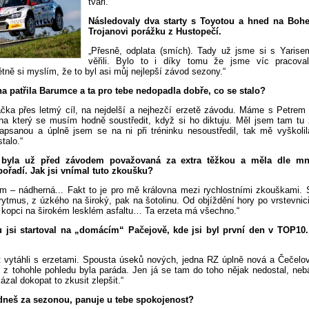
tváři.“
Následovaly dva starty s Toyotou a hned na Bohem
Trojanovi porážku z Hustopečí.
„Přesně, odplata (smích). Tady už jsme si s Yari
věřili. Bylo to i díky tomu že jsme víc pracova
tně si myslím, že to byl asi můj nejlepší závod sezony.“
a patřila Barumce a ta pro tebe nedopadla dobře, co se stalo?
áčka přes letmý cíl, na nejdelší a nejhezčí erzetě závodu. Máme s Petrem 
 na který se musím hodně soustředit, když si ho diktuju. Měl jsem tam tu
napsanou a úplně jsem se na ni při tréninku nesoustředil, tak mě vyškolil
talo.“
 byla už před závodem považovaná za extra těžkou a měla dle m
ořadí. Jak jsi vnímal tuto zkoušku?
m – nádherná... Fakt to je pro mě královna mezi rychlostními zkouškami. S
rytmus, z úzkého na široký, pak na šotolinu. Od objíždění hory po vrstevni
i kopci na širokém lesklém asfaltu… Ta erzeta má všechno.“
u jsi startoval na „domácím“ Pačejově, kde jsi byl první den v TOP10
kt vytáhli s erzetami. Spousta úseků nových, jedna RZ úplně nová a Čečelov
 z tohohle pohledu byla paráda. Jen já se tam do toho nějak nedostal, nebá
zal dokopat to zkusit zlepšit.“
dneš za sezonou, panuje u tebe spokojenost?