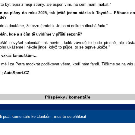
to být lepší z mojí strany, ale aspoň vím, na čem mám makat.“
m na plány do roku 2025, tak ještě jedna otázka k Toyotě… Přibude d
ude?
ude a doufáme, že brzo (smích). Je na ni celkem dlouhá řada.“
plán, kde a s čím tě uvidíme v příští sezoně?
ještě nevyšel kalendář, tak nevím, kolik závodů to bude přesně, ale zů
ho ukážeme i někde jinde, když to půjde, to se teprve ukáže.“
a vzkaz fanouškům…
 mě i za Petra mockrát poděkovat všem, kteří nám fandí. Těšíme se na vás př
 ; AutoSport.CZ
Příspěvky / komentáře
i psát komentáře ke článkům, musíte se přihlásit