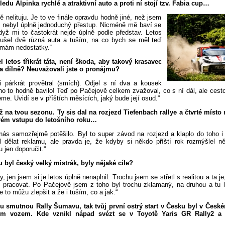
ledu Alpinka rychlé a atraktivní auto a proti ní stojí tzv. Fabia cup…
ě nelituju. Je to ve finále opravdu hodně jiné, než jsem
o nebyl úplně jednoduchý přestup. Nicméně mě baví se
když mi to častokrát nejde úplně podle představ. Letos
ušel dvě různá auta a tuším, na co bych se měl teď
 mám nedostatky.“
l letos třikrát táta, není škoda, aby takový krasavec
a dílně? Neuvažovali jste o pronájmu?
ji párkrát provětral (smích). Odjel s ní dva a kousek
ho to hodně bavilo! Teď po Pačejově celkem zvažoval, co s ní dál, ale cest
e. Uvidí se v příštích měsících, jaký bude její osud.“
 na tvou sezonu. Ty sis dal na rozjezd Tiefenbach rallye a čtvrté místo 
rém vstupu do letošního roku…
 nás samozřejmě potěšilo. Byl to super závod na rozjezd a klaplo do toho i
l dělat reklamu, ale pravda je, že kdyby si někdo příští rok rozmýšlel ně
jen doporučit.“
u byl český velký mistrák, byly nějaké cíle?
y, jen jsem si je letos úplně nenaplnil. Trochu jsem se střetl s realitou a ta j
pracovat. Po Pačejově jsem z toho byl trochu zklamaný, na druhou a tu le
e to můžu zlepšit a že i tuším, co a jak.“
 smutnou Rally Šumavu, tak tvůj první ostrý start v Česku byl v Česk
m vozem. Kde vznikl nápad svézt se v Toyotě Yaris GR Rally2 a j