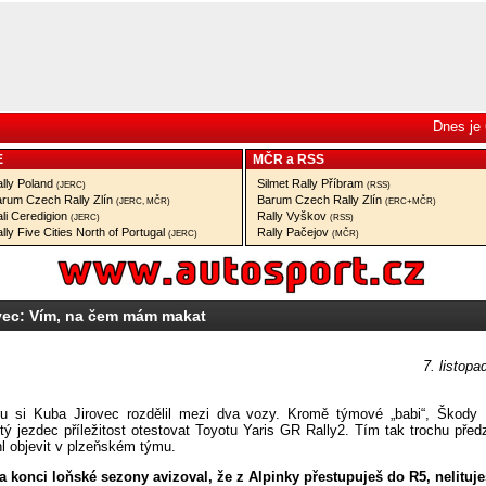
Dnes je 
E
MČR
a
RSS
lly Poland
Silmet Rally Příbram
(JERC)
(RSS)
rum Czech Rally Zlín
Barum Czech Rally Zlín
(JERC, MČR)
(ERC+MČR)
li Ceredigion
Rally Vyškov
(JERC)
(RSS)
lly Five Cities North of Portugal
Rally Pačejov
(JERC)
(MČR)
vec: Vím, na čem mám makat
7. listopa
nu si Kuba Jirovec rozdělil mezi dva vozy. Kromě týmové „babi“, Škody
tý jezdec příležitost otestovat Toyotu Yaris GR Rally2. Tím tak trochu pře
l objevit v plzeňském týmu.
na konci loňské sezony avizoval, že z Alpinky přestupuješ do R5, nelituj