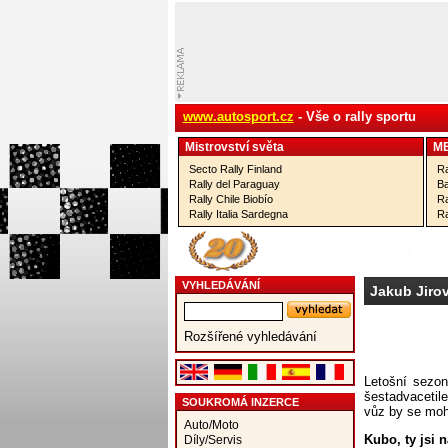
www.autosport.cz
- Vše o rally sportu
Mistrovství­ světa
M
Secto Rally Finland
Ra
Rally del Paraguay
Ba
Rally Chile Biobío
Ra
Rally Italia Sardegna
Ra
VYHLEDÁVÁNÍ
Jakub Jiro
Rozšířené vyhledávání
Letošní sezo
šestadvacetile
SOUKROMÁ INZERCE
vůz by se moh
Auto/Moto
Kubo, ty jsi 
Díly/Servis