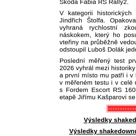
Škoda Fabia RS Rally2.
V kategorii historickýc
Jindřich Štolfa. Opako
vyhraná rychlostní zko
náskokem, který ho pos
vteřiny na průběžně vedo
odstoupil Luboš Dolák jed
Poslední měřený test pr
2026 vyhrál mezi histori
a první místo mu patří i 
v měřeném testu i v celé 
s Fordem Escort RS 1600
etapě Jiřímu Kašparovi s
- - - - - - - - - - 
Výsledky shaked
Výsledky shakedownu 