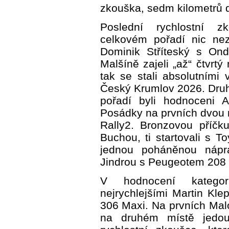
zkouška, sedm kilometrů 
Poslední rychlostní z
celkovém pořadí nic nez
Dominik Stříteský s Ond
Malšíně zajeli „až“ čtvrtý 
tak se stali absolutními v
Český Krumlov 2026. Dru
pořadí byli hodnoceni
Posádky na prvních dvou 
Rally2. Bronzovou příčk
Buchou, ti startovali s 
jednou poháněnou nápra
Jindrou s Peugeotem 208 
V hodnocení kategori
nejrychlejšími Martin K
306 Maxi. Na prvních Mal
na druhém místě jedouc