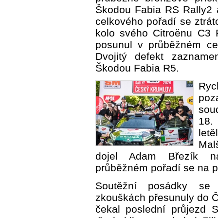
Škodou Fabia RS Rally2 a
celkového pořadí se ztrát
kolo svého Citroënu C3 R
posunul v průběžném ce
Dvojitý defekt zaznamena
Škodou Fabia R5.
Ry
poz
soud
18.
letě
Mal
dojel Adam Březík n
průběžném pořadí se na p
Soutěžní posádky se p
zkouškách přesunuly do Če
čekal poslední průjezd 