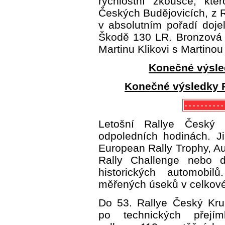
rychlostní zkoušce, kt
Českých Budějovicích, z 
v absolutním pořadí doj
Škodě 130 LR. Bronzová 
Martinu Klikovi s Martino
Konečné výsle
Konečné výsledky R
- - - - - - - - - 
Letošní Rallye Český 
odpoledních hodinách. J
European Rally Trophy, Aut
Rally Challenge nebo d
historických automobi
měřených úseků v celkové 
Do 53. Rallye Český Kru
po technických přejím