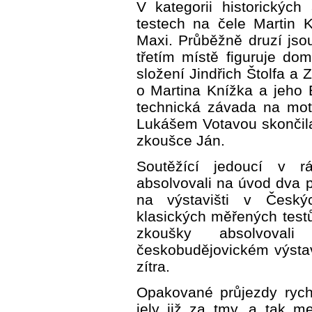
V kategorii historickýc
testech na čele Martin
Maxi. Průběžně druzí js
třetím místě figuruje d
složení Jindřich Štolfa a 
o Martina Knížka a jeho
technická závada na mot
Lukášem Votavou skončila
zkoušce Ján.
Soutěžící jedoucí v 
absolvovali na úvod dva 
na výstavišti v Český
klasických měřených testů
zkoušky absolvoval
českobudějovickém výstav
zítra.
Opakované průjezdy rych
jely již za tmy, a tak m