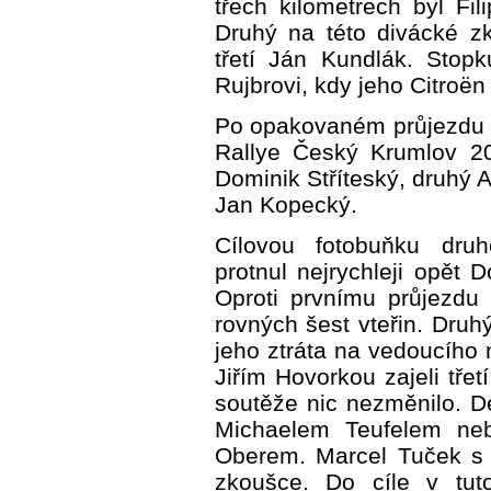
třech kilometrech byl Fi
Druhý na této divácké zk
třetí Ján Kundlák. Stopk
Rujbrovi, kdy jeho Citroën
Po opakovaném průjezdu 
Rallye Český Krumlov 20
Dominik Stříteský, druhý A
Jan Kopecký.
Cílovou fotobuňku druh
protnul nejrychleji opět 
Oproti prvnímu průjezdu 
rovných šest vteřin. Druh
jeho ztráta na vedoucího 
Jiřím Hovorkou zajeli tře
soutěže nic nezměnilo. D
Michaelem Teufelem ne
Oberem. Marcel Tuček s P
zkoušce. Do cíle v tuto