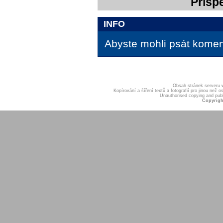
Přísp
INFO
Abyste mohli psát koment
Obsah stránek serveru
Kopírování a šíření textů a fotografií pro jinou ne
Unauthorised copying and publis
Copyrigh