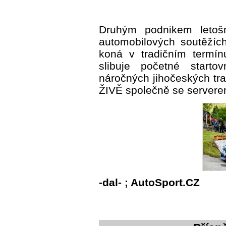
Druhým podnikem letošn
automobilových soutěžíc
koná v tradičním termín
slibuje početné start
náročných jihočeských tr
ŽIVĚ společně se servere
-dal- ; AutoSport.CZ