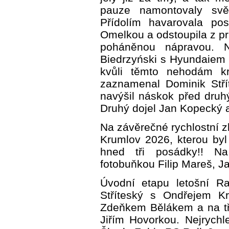
pauze namontovaly svě
Přídolím havarovala po
Omelkou a odstoupila z p
poháněnou nápravou. N
Biedrzyński s Hyundaiem 
kvůli těmto nehodám kr
zaznamenal Dominik Stř
navýšil náskok před dru
Druhý dojel Jan Kopecký a
Na závěrečné rychlostní 
Krumlov 2026, kterou byl 
hned tři posádky!! Na 
fotobuňkou Filip Mareš, J
Úvodní etapu letošní R
Stříteský s Ondřejem Kr
Zdeňkem Bělákem a na tře
Jiřím Hovorkou. Nejrychl