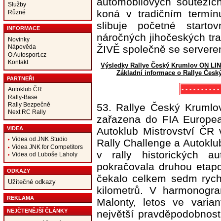
automobilových soutěžíc
Služby
koná v tradičním termín
Různé
slibuje početné start
INFORMACE
náročných jihočeských tr
Novinky
ŽIVĚ společně se servere
Nápověda
O Autosport.cz
Kontakt
Výsledky Rallye Český Krumlov ON LI
Základní informace o Rallye Česk
PARTNEŘI
- - - - - - - - - 
Autoklub ČR
Rally-Base
Rally Bezpečně
53. Rallye Český Krumlov
Next RC Rally
zařazena do FIA Europea
VIDEA
Autoklub Mistrovství ČR v
Videa od JNK Studio
Rally Challenge a Autoklu
Videa JNK for Competitors
v rally historických au
Videa od Luboše Laholy
pokračovala druhou etapo
ODKAZY
čekalo celkem sedm rych
Užitečné odkazy
kilometrů. V harmonogra
REKLAMA
Malonty, letos ve varia
NEJČTENĚJŠÍ ČLÁNKY
největší pravděpodobnost