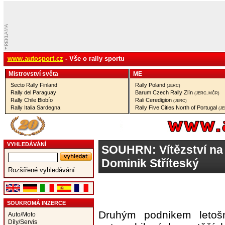
www.autosport.cz
- Vše o rally sportu
Mistrovství­ světa
ME
Secto Rally Finland
Rally Poland
(JERC)
Rally del Paraguay
Barum Czech Rally Zlín
(JERC, MČR)
Rally Chile Biobío
Rali Ceredigion
(JERC)
Rally Italia Sardegna
Rally Five Cities North of Portugal
(J
VYHLEDÁVÁNÍ
SOUHRN: Vítězství na
Dominik Stříteský
Rozšířené vyhledávání
SOUKROMÁ INZERCE
Druhým podnikem letošn
Auto/Moto
Díly/Servis