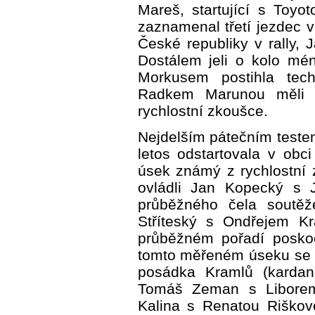
Mareš, startující s Toyo
zaznamenal třetí jezdec v
České republiky v rally,
Dostálem jeli o kolo mén
Morkusem postihla tech
Radkem Marunou měli r
rychlostní zkoušce.
Nejdelším pátečním testem
letos odstartovala v obci
úsek známý z rychlostní 
ovládli Jan Kopecký s 
průběžného čela soutěž
Stříteský s Ondřejem Kr
průběžném pořadí poskoč
tomto měřeném úseku se z 
posádka Kramlů (kardan
Tomáš Zeman s Liborem 
Kalina s Renatou Riškov