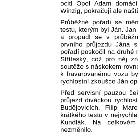
ocitl Opel Adam domácí
Winzig, pokračují ale naště
Průběžné pořadí se měn
testu, kterým byl Ján. Jan
a propadl se v průběžn
prvního průjezdu Jána 
pořadí poskočil na druhé 
Stříteský, což pro něj 
soutěže s náskokem rovné
k havarovanému vozu byl
rychlostní zkoušce Ján op
Před servisní pauzou če
průjezd diváckou rychlos
Budějovicích. Filip Mar
krátkého testu v nejrychle
Kundlák. Na celkovém
nezměnilo.