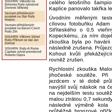
celého letošního šampi
SOUHRN: Vítězství na
Bohemia Rally vybojoval
Kaplice panovalo takřka le
Dominik Stříteský
Seznam přihlášených
posádek na Star Rally
Úvodním měřeným testem
Historic
cílovou fotobuňku Adam 
Seznam přihlášených
posádek na Barum Czech
Stříteského o 0,5 vteřin
Rally Zlín
Kopeckému, za ním doje
SOUHRN: Vítězem Silmet
Rally Příbram se stal Jan
zkouška byla po havárii
Dohnal
následně zrušena. Průjezd
SOUHRN: Rally di Roma
Capitale vyhrál premiérově
Kohout kvůli překážejí
Roberto Dapra
rovněž zrušen.
Rychlostní zkouška Malo
jihočeské soutěže. Při
jezdcem v té době průb
navýšil svůj náskok na č
na nejdelším testu soutěže
malou ztrátou 0,7 sekund
následné výměně kola 
průběžně bronzové příčky