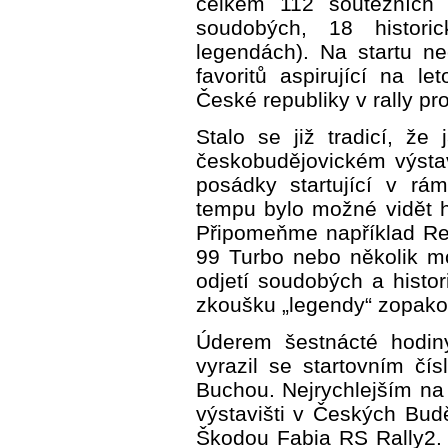
celkem 112 soutěžních 
soudobých, 18 histor
legendách). Na startu n
favoritů aspirující na let
České republiky v rally pr
Stalo se již tradicí, že
českobudějovickém výstavi
posádky startující v r
tempu bylo možné vidět h
Připomeňme například Ren
99 Turbo nebo několik m
odjetí soudobých a histor
zkoušku „legendy“ zopako
Úderem šestnácté hodiny
vyrazil se startovním č
Buchou. Nejrychlejším na
výstavišti v Českých Budě
Škodou Fabia RS Rally2. P