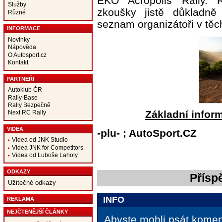
EKO Acropolis Rally. Ř
Služby
zkoušky jistě důkladně 
Různé
seznam organizátoři v těch
INFORMACE
Novinky
Nápověda
O Autosport.cz
Kontakt
PARTNEŘI
Autoklub ČR
Rally-Base
Rally Bezpečně
Základní infor
Next RC Rally
VIDEA
-plu- ; AutoSport.CZ
Videa od JNK Studio
Videa JNK for Competitors
Videa od Luboše Laholy
ODKAZY
Přísp
Užitečné odkazy
INFO
REKLAMA
NEJČTENĚJŠÍ ČLÁNKY
Abyste mohli psát koment