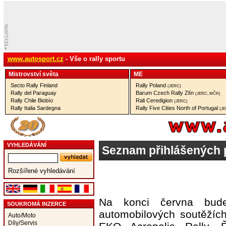
www.autosport.cz
- Vše o rally sportu
Mistrovství­ světa
ME
Secto Rally Finland
Rally Poland
(JERC)
Rally del Paraguay
Barum Czech Rally Zlín
(JERC, MČR)
Rally Chile Biobío
Rali Ceredigion
(JERC)
Rally Italia Sardegna
Rally Five Cities North of Portugal
(J
VYHLEDÁVÁNÍ
Seznam přihlášených 
Rozšířené vyhledávání
Na konci června bude
SOUKROMÁ INZERCE
automobilových soutěžích
Auto/Moto
Díly/Servis