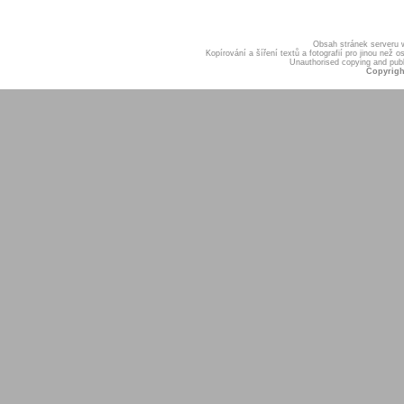
Obsah stránek serveru
Kopírování a šíření textů a fotografií pro jinou ne
Unauthorised copying and publis
Copyrigh