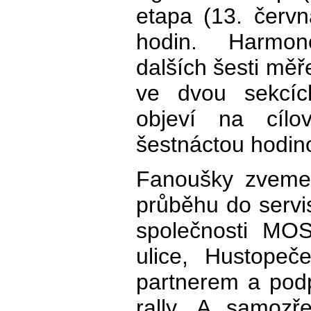
etapa (13. červn
hodin. Harmon
dalších šesti měř
ve dvou sekcíc
objeví na cíl
šestnáctou hodin
Fanoušky zveme
průběhu do servi
společnosti MOSS
ulice, Hustopeč
partnerem a pod
rally. A samozř