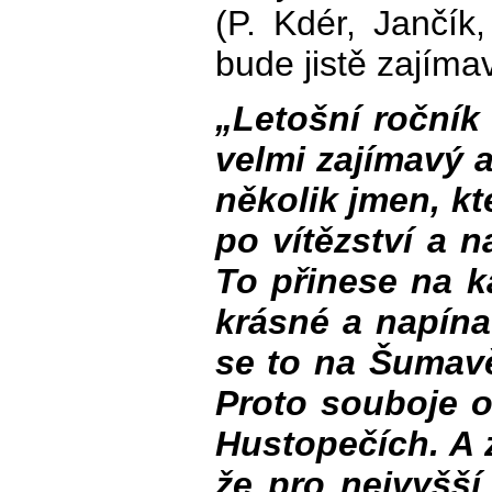
(P. Kdér, Jančík
bude jistě zajím
„Letošní ročník
velmi zajímavý a
několik jmen, k
po vítězství a n
To přinese na 
krásné a napína
se to na Šumav
Proto souboje o
Hustopečích. A z
že pro nejvyšš