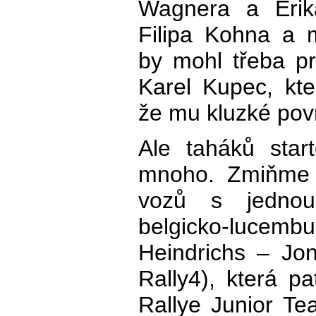
Wagnera a Erik
Filipa Kohna a 
by mohl třeba pr
Karel Kupec, kt
že mu kluzké pov
Ale taháků star
mnoho. Zmiňme t
vozů s jednou
belgicko-luce
Heindrichs – Jo
Rally4), která 
Rallye Junior T