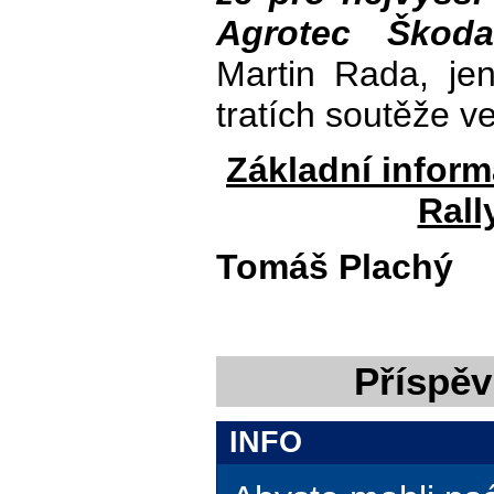
Agrotec Škoda
Martin Rada, je
tratích soutěže v
Základní inform
Rall
Tomáš Plachý
Příspěv
INFO