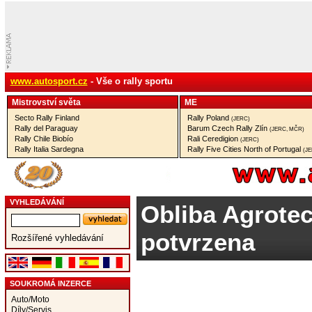
www.autosport.cz
- Vše o rally sportu
Mistrovství­ světa
ME
Secto Rally Finland
Rally Poland
(JERC)
Rally del Paraguay
Barum Czech Rally Zlín
(JERC, MČR)
Rally Chile Biobío
Rali Ceredigion
(JERC)
Rally Italia Sardegna
Rally Five Cities North of Portugal
(J
VYHLEDÁVÁNÍ
Obliba Agrotec
potvrzena
Rozšířené vyhledávání
SOUKROMÁ INZERCE
Auto/Moto
Díly/Servis