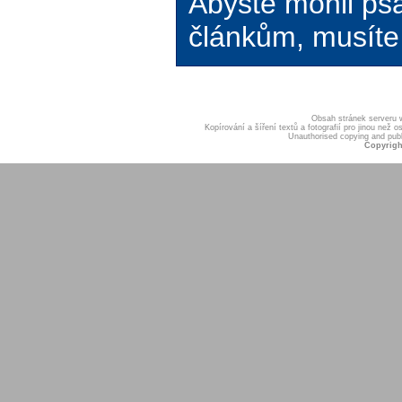
Abyste mohli ps
článkům, musíte 
Obsah stránek serveru
Kopírování a šíření textů a fotografií pro jinou ne
Unauthorised copying and publis
Copyrigh