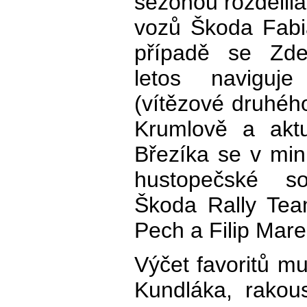
sezonou rozdělila
vozů Škoda Fabi
případě se Zd
letos naviguje
(vítězové druhé
Krumlově a aktu
Březíka se v minu
hustopečské s
Škoda Rally Tea
Pech a Filip Mare
Výčet favoritů mu
Kundláka, rako