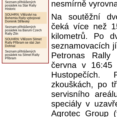
nesmírně vyrovna
Seznam přihlášených
posádek na Star Rally
Historic
Na soutěžní dvo
SOUHRN: Vítězství na
Bohemia Rally vybojoval
Dominik Stříteský
čeká více než 1
Seznam přihlášených
posádek na Barum Czech
kilometrů. Po 
Rally Zlín
SOUHRN: Vítězem Silmet
Rally Příbram se stal Jan
seznamovacích jí
Dohnal
Seznam přihlášených
Petronas Rally 
posádek na Silmet Rally
Příbram
června v 16:45 
Hustopečích. 
zkouškách, po t
servisního areá
speciály v uzavř
Agrotec Group (