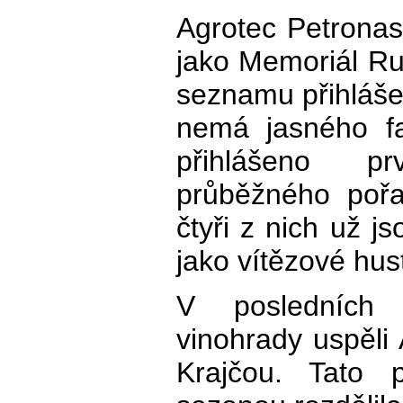
Agrotec Petronas
jako Memoriál Ru
seznamu přihlášen
nemá jasného fa
přihlášeno p
průběžného pořa
čtyři z nich už j
jako vítězové hus
V posledních 
vinohrady uspěl
Krajčou. Tato