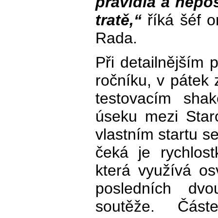
pravidla a nepo
tratě,“
říká šéf o
Rada.
Při detailnějším 
ročníku, v pátek 
testovacím sh
úseku mezi Star
vlastním startu se
čeká je rychlos
která využívá o
posledních dvo
soutěže. Část