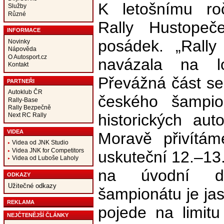
K letošnímu ro
Služby
Různé
Rally Hustopeč
INFORMACE
posádek. „Rally
Novinky
Nápověda
O Autosport.cz
navázala na lo
Kontakt
Převážná část s
PARTNEŘI
Autoklub ČR
českého šampio
Rally-Base
Rally Bezpečně
historických aut
Next RC Rally
VIDEA
Moravě přivítám
Videa od JNK Studio
Videa JNK for Competitors
uskuteční 12.–13
Videa od Luboše Laholy
na úvodní d
ODKAZY
Užitečné odkazy
šampionátu je jas
REKLAMA
pojede na limit
NEJČTENĚJŠÍ ČLÁNKY