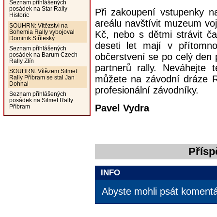
Seznam přihlášených
posádek na Star Rally
Při zakoupení vstupenky 
Historic
areálu navštívit muzeum vo
SOUHRN: Vítězství na
Bohemia Rally vybojoval
Kč, nebo s dětmi strávit č
Dominik Stříteský
deseti let mají v přítomn
Seznam přihlášených
posádek na Barum Czech
občerstvení se po celý den p
Rally Zlín
partnerů rally. Neváhejte 
SOUHRN: Vítězem Silmet
můžete na závodní dráze R
Rally Příbram se stal Jan
Dohnal
profesionální závodníky.
Seznam přihlášených
posádek na Silmet Rally
Pavel Vydra
Příbram
Přísp
INFO
Abyste mohli psát komentář