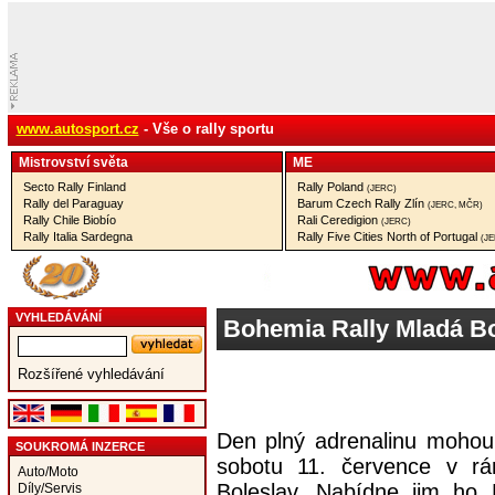
www.autosport.cz
- Vše o rally sportu
Mistrovství­ světa
ME
Secto Rally Finland
Rally Poland
(JERC)
Rally del Paraguay
Barum Czech Rally Zlín
(JERC, MČR)
Rally Chile Biobío
Rali Ceredigion
(JERC)
Rally Italia Sardegna
Rally Five Cities North of Portugal
(J
VYHLEDÁVÁNÍ
Bohemia Rally Mladá Bol
Rozšířené vyhledávání
Den plný adrenalinu mohou 
SOUKROMÁ INZERCE
sobotu 11. července v rá
Auto/Moto
Boleslav. Nabídne jim ho
Díly/Servis