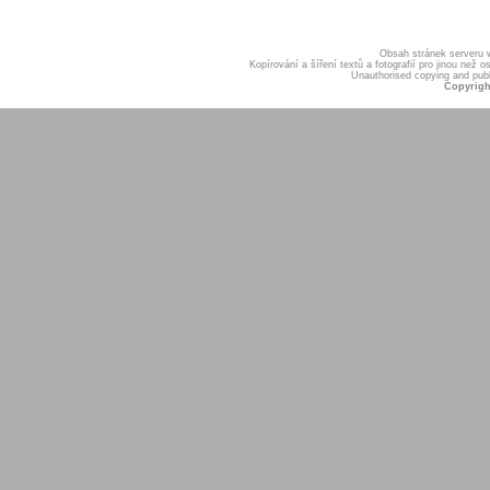
Obsah stránek serveru
Kopírování a šíření textů a fotografií pro jinou ne
Unauthorised copying and publis
Copyrigh