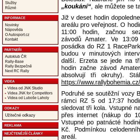
Služby
„koukání“
, ale můžete se ta
Různé
Již v deset hodin dopoledne
INFORMACE
areálu pro veřejnost. O hodi
Novinky
Nápověda
11:00 hodin, začnou sez
O Autosport.cz
závodů Amater. Ve 13:09 
Kontakt
posádka do RZ 1 RacePark 
PARTNEŘI
budou v minutových interv
Autoklub ČR
další. Erzeta se jede na tř
Rally-Base
Rally Bezpečně
hodin začne závod Amater 
Next RC Rally
absolvují tři okruhy). S
https://www.rallybohemia.cz
VIDEA
Videa od JNK Studio
Podruhé se soutěžní vozy B
Videa JNK for Competitors
Videa od Luboše Laholy
rámci RZ 5 od 17:37 hodi
sledovat tři kola. Vstupné 
ODKAZY
přes internet (nákup do 1
Užitečné odkazy
Vstupné po patnácté hodině
REKLAMA
Kč. Podmínkou celodenníh
NEJČTENĚJŠÍ ČLÁNKY
areál.