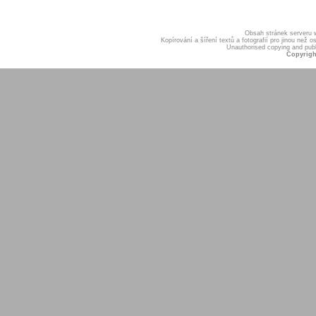
Obsah stránek serveru
Kopírování a šíření textů a fotografií pro jinou ne
Unauthorised copying and publis
Copyrigh