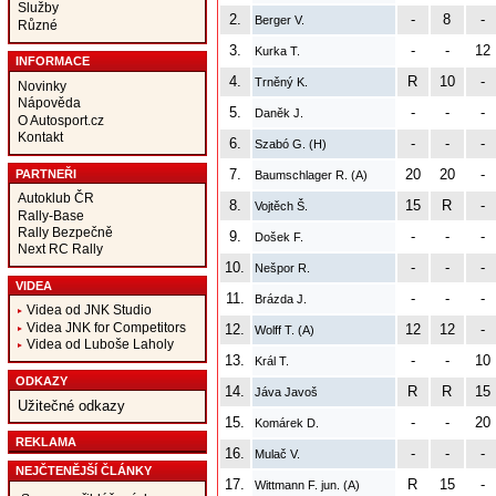
Služby
2.
-
8
-
Berger V.
Různé
3.
-
-
12
Kurka T.
INFORMACE
4.
R
10
-
Trněný K.
Novinky
Nápověda
5.
-
-
-
Daněk J.
O Autosport.cz
Kontakt
6.
-
-
-
Szabó G. (H)
7.
20
20
-
PARTNEŘI
Baumschlager R. (A)
Autoklub ČR
8.
15
R
-
Vojtěch Š.
Rally-Base
Rally Bezpečně
9.
-
-
-
Došek F.
Next RC Rally
10.
-
-
-
Nešpor R.
VIDEA
11.
-
-
-
Brázda J.
Videa od JNK Studio
Videa JNK for Competitors
12.
12
12
-
Wolff T. (A)
Videa od Luboše Laholy
13.
-
-
10
Král T.
ODKAZY
14.
R
R
15
Jáva Javoš
Užitečné odkazy
15.
-
-
20
Komárek D.
REKLAMA
16.
-
-
-
Mulač V.
NEJČTENĚJŠÍ ČLÁNKY
17.
R
15
-
Wittmann F. jun. (A)