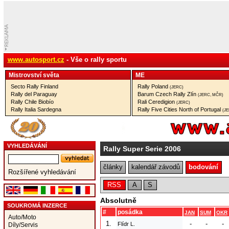
www.autosport.cz
- Vše o rally sportu
Mistrovství­ světa
ME
Secto Rally Finland
Rally Poland
(JERC)
Rally del Paraguay
Barum Czech Rally Zlín
(JERC, MČR)
Rally Chile Biobío
Rali Ceredigion
(JERC)
Rally Italia Sardegna
Rally Five Cities North of Portugal
(J
VYHLEDÁVÁNÍ
Rally Super Serie 2006
články
kalendář závodů
bodování
Rozšířené vyhledávání
RSS
A
S
Absolutně
SOUKROMÁ INZERCE
#
posádka
JAN
SUM
OKR
Auto/Moto
1.
-
-
-
Flídr L.
Díly/Servis