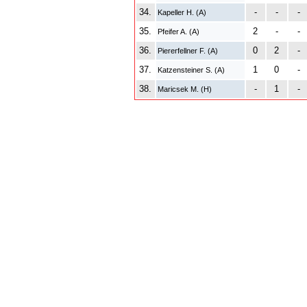
34.
-
-
-
Kapeller H. (A)
35.
2
-
-
Pfeifer A. (A)
36.
0
2
-
Piererfellner F. (A)
37.
1
0
-
Katzensteiner S. (A)
38.
-
1
-
Maricsek M. (H)