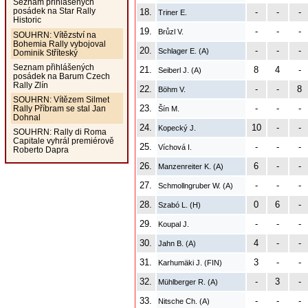
Seznam přihlášených
posádek na Star Rally
18.
-
-
-
Triner E.
Historic
19.
-
-
-
Brůzl V.
SOUHRN: Vítězství na
Bohemia Rally vybojoval
20.
-
-
-
Schlager E. (A)
Dominik Stříteský
Seznam přihlášených
21.
8
4
-
Seiberl J. (A)
posádek na Barum Czech
Rally Zlín
22.
-
-
8
Böhm V.
SOUHRN: Vítězem Silmet
23.
-
-
-
Rally Příbram se stal Jan
Šín M.
Dohnal
24.
10
-
-
Kopecký J.
SOUHRN: Rally di Roma
Capitale vyhrál premiérově
25.
-
-
-
Víchová I.
Roberto Dapra
26.
6
-
-
Manzenreiter K. (A)
27.
-
-
-
Schmollngruber W. (A)
28.
0
6
-
Szabó L. (H)
29.
-
-
-
Koupal J.
30.
4
-
-
Jahn B. (A)
31.
3
-
-
Karhumäki J. (FIN)
32.
-
3
-
Mühlberger R. (A)
33.
-
-
-
Nitsche Ch. (A)