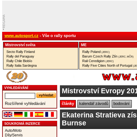
www.autosport.cz
- Vše o rally sportu
Mistrovství­ světa
ME
Secto Rally Finland
Rally Poland
(JERC)
Rally del Paraguay
Barum Czech Rally Zlín
(JERC, MČR)
Rally Chile Biobío
Rali Ceredigion
(JERC)
Rally Italia Sardegna
Rally Five Cities North of Portugal
(J
VYHLEDÁVÁNÍ
Mistrovství Evropy 20
články
kalendář závodů
bodování
Rozšířené vyhledávání
Ekaterina Stratieva zí
Burnse
SOUKROMÁ INZERCE
Auto/Moto
Díly/Servis