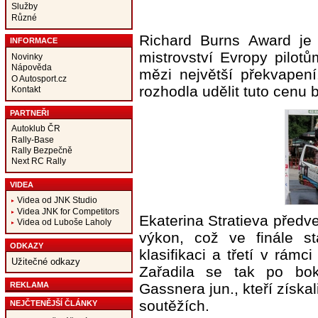
Služby
Různé
Richard Burns Award je
INFORMACE
mistrovství Evropy pilot
Novinky
Nápověda
mězi největší překvapení
O Autosport.cz
rozhodla udělit tuto cenu 
Kontakt
PARTNEŘI
Autoklub ČR
Rally-Base
Rally Bezpečně
Next RC Rally
VIDEA
Videa od JNK Studio
Videa JNK for Competitors
Ekaterina Stratieva předve
Videa od Luboše Laholy
výkon, což ve finále s
ODKAZY
klasifikaci a třetí v rá
Užitečné odkazy
Zařadila se tak po bo
REKLAMA
Gassnera jun., kteří získ
soutěžích.
NEJČTENĚJŠÍ ČLÁNKY