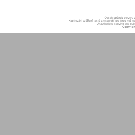
Obsah stránek serveru
Kopírování a šíření textů a fotografií pro jinou ne
Unauthorised copying and publis
Copyrigh