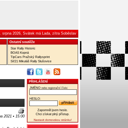
. srpna 2026, Svátek má Lada, zítra Soběslav
Ostatní­ soutěže
Star Rally Historic
BOAS Kopná
TipCars Pražský Rallysprint
Síť21 Mikuláš Rally Slušovice
PŘIHLÁŠENÍ
JMÉNO
:
nebo registrační číslo
HESLO:
Zapomněl jsem heslo.
Chci získat plný přístup.
na 2021 • 15:00
Nastavit domovskou stránku!