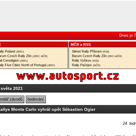
Dnes je 7
E
MČR
a
RSS
lly Poland
Silmet Rally Příbram
(JERC)
(RSS)
rum Czech Rally Zlín
Barum Czech Rally Zlín
(JERC, MČR)
(ERC+MČR)
li Ceredigion
Rally Vyškov
(JERC)
(RSS)
lly Five Cities North of Portugal
Rally Pačejov
(JERC)
(MČR)
 světa 2021
endář závodů
bodování
llye Monte Carlo vyhrál opět Sébastien Ogier
24. led