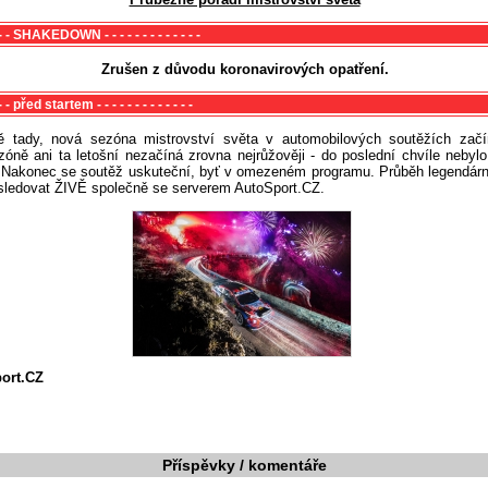
- - - - SHAKEDOWN - - - - - - - - - - - - -
Zrušen z důvodu koronavirových opatření.
 - - - před startem - - - - - - - - - - - - -
ě tady, nová sezóna mistrovství světa v automobilových soutěžích zač
zóně ani ta letošní nezačíná zrovna nejrůžověji - do poslední chvíle nebyl
 Nakonec se soutěž uskuteční, byť v omezeném programu. Průběh legendárn
sledovat ŽIVĚ společně se serverem AutoSport.CZ.
port.CZ
Příspěvky / komentáře