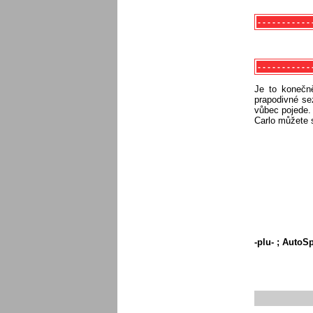
- - - - - - - - - 
- - - - - - - - - -
Je to konečn
prapodivné se
vůbec pojede.
Carlo můžete 
-plu- ; AutoS