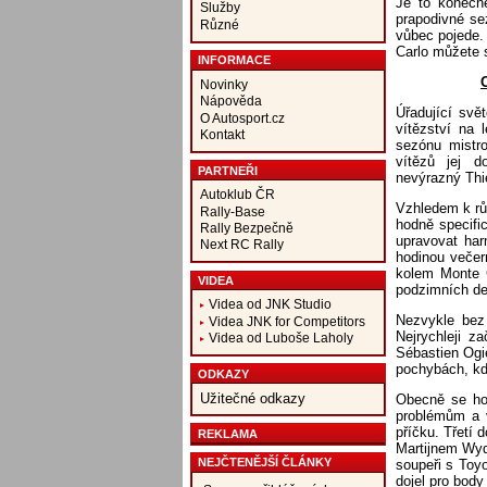
Je to konečn
Služby
prapodivné se
Různé
vůbec pojede.
Carlo můžete 
INFORMACE
Novinky
Nápověda
Úřadující svě
O Autosport.cz
vítězství na 
Kontakt
sezónu mistr
vítězů jej d
PARTNEŘI
nevýrazný Thie
Autoklub ČR
Vzhledem k rů
Rally-Base
hodně specifi
Rally Bezpečně
upravovat ha
Next RC Rally
hodinou večer
kolem Monte C
VIDEA
podzimních de
Videa od JNK Studio
Nezvykle bez
Videa JNK for Competitors
Nejrychleji z
Videa od Luboše Laholy
Sébastien Ogie
pochybách, kd
ODKAZY
Užitečné odkazy
Obecně se hod
problémům a v
příčku. Třetí 
REKLAMA
Martijnem Wyd
NEJČTENĚJŠÍ ČLÁNKY
soupeři s Toy
dojel pro body 