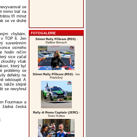
 nevyvaroval se
et mimo trať na
rátou tří minut
ak se ve druhé
FOTOGALERIE
obným chybám,
í v TOP 6. Jen
Silmet Rally Příbram (RSS)
-
Dalibor Benych
rý suverénním
dokonce osmého
r hodin ničím
erý sice začal
m zkoušky však
kovi, který byl
né problémy se
Silmet Rally Příbram (RSS)
- Ivo
ily defekty na
Prieložný
ně odstoupit. A
, takže stejně
ět se nevyhnul
ien Fourmaux a
la žádná česká
Rally di Roma Capitale (JERC)
-
Sven Kollus
.