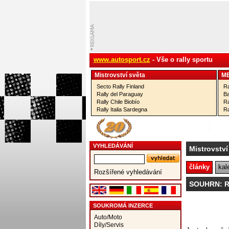
www.autosport.cz
- Vše o rally sportu
Mistrovství­ světa
M
Secto Rally Finland
Ra
Rally del Paraguay
Ba
Rally Chile Biobío
Ra
Rally Italia Sardegna
Ra
VYHLEDÁVÁNÍ
Mistrovství
články
kal
Rozšířené vyhledávání
SOUHRN: Ra
SOUKROMÁ INZERCE
Auto/Moto
Díly/Servis