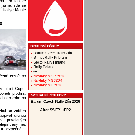
íná. Po loňské
o jasné, zda se
í Rallye Monte
lo
DISKUSNÍ FÓRUM
Barum Czech Rally Zlín
Silmet Rally Příbram
Secto Rally Finland
Rally Poland
---
ičené cestě po
Novinky MČR 2026
Novinky MS 2026
Novinky ME 2026
v okolí Gapu.
předí prodírat
AKTUÁLNÍ VÝSLEDKY
echal nikoho na
ýbal se větším
bojoval druhou
hvíli povolaným
lejší časy než
 a bezpečně si