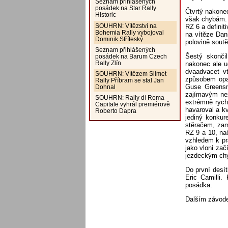
Seznam přihlášených
posádek na Star Rally
Čtvrtý nakonec
Historic
však chybám. N
SOUHRN: Vítězství na
RZ 6 a definit
Bohemia Rally vybojoval
na vítěze Dan
Dominik Stříteský
polovině soutě
Seznam přihlášených
Šestý skonči
posádek na Barum Czech
Rally Zlín
nakonec ale u
dvaadvacet v
SOUHRN: Vítězem Silmet
způsobem opa
Rally Příbram se stal Jan
Guse Greensm
Dohnal
zajímavým nez
SOUHRN: Rally di Roma
extrémně rych
Capitale vyhrál premiérově
havaroval a kv
Roberto Dapra
jediný konkur
stěračem, zam
RZ 9 a 10, nač
vzhledem k pr
jako vloni za
jezdeckým chyb
Do první desí
Eric Camilli
posádka.
Dalším závodem