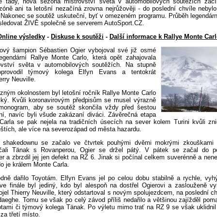
ě tady, nová sezóna mistrovství světa v automobilových soutěžích zač
zóně ani ta letošní nezačíná zrovna nejrůžověji - do poslední chvíle nebyl
 Nakonec se soutěž uskuteční, byť v omezeném programu. Průběh legendárn
sledovat ŽIVĚ společně se serverem AutoSport.CZ.
Online výsledky
-
Diskuse k soutěži
-
Další informace k Rallye Monte Car
tový šampion Sébastien Ogier vybojoval své již osmé
legendární Rallye Monte Carlo, která opět zahajovala
ovství světa v automobilových soutěžích. Na stupně
oprovodil týmový kolega Elfyn Evans a tentokrát
rry Neuville.
zným okolnostem byl letošní ročník Rallye Monte Carlo
cký. Kvůli koronavirovým předpisům se musel výrazně
rmonogram, aby se soutěž skončila vždy před šestou
ní, navíc byli všude zakázaní diváci. Závěrečná etapa
arla se pak nejela na tradičních úsecích na sever kolem Turini kvůli zn
štích, ale více na severozápad od města hazardu.
 shakedownu se začalo ve čtvrtek pouhými dvěmi mokrými zkouškami 
ačali Tänak s Rovanperou, Ogier se držel pátý. V pátek se začal do po
r a zbrzdil jej jen defekt na RZ 6. Jinak si počínal celkem suverénně a nen
o je králem Monte Carla.
ně dařilo Toyotám. Elfyn Evans jel po celou dobu stabilně a rychle, vyh
e finále byl jediný, kdo byl alespoň na dostřel Ogierovi a zaslouženě vy
dojel Thierry Neuville, který odstartoval s novým spolujezdcem, na poslední c
aeghe. Tomu se však po celý závod příliš nedařilo a většinou zajížděl poma
otami či týmový kolega Tänak. Po výletu mimo trať na RZ 9 se však uklidnil
za třetí místo.