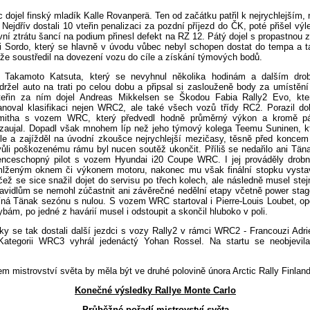
 dojel finský mladík Kalle Rovanperä. Ten od začátku patřil k nejrychlejším,
ejdřív dostali 10 vteřin penalizaci za pozdní příjezd do ČK, poté přišel výl
ivní ztrátu šancí na podium přinesl defekt na RZ 12. Pátý dojel s propastnou zt
i Sordo, který se hlavně v úvodu vůbec nebyl schopen dostat do tempa a t
že soustředil na dovezení vozu do cíle a získání týmových bodů.
l Takamoto Katsuta, který se nevyhnul několika hodinám a dalším dr
držel auto na trati po celou dobu a připsal si zaslouženě body za umístěn
teřin za ním dojel Andreas Mikkelsen se Škodou Fabia Rally2 Evo, kte
noval klasifikaci nejen WRC2, ale také všech vozů třídy RC2. Porazil 
itha s vozem WRC, který předvedl hodně průměrný výkon a kromě pá
aujal. Dopadl však mnohem líp než jeho týmový kolega Teemu Suninen, kt
le a zajížděl na úvodní zkoušce nejrychlejší mezičasy, těsně před konce
ůli poškozenému rámu byl nucen soutěž ukončit. Příliš se nedařilo ani Täna
enceschopný pilot s vozem Hyundai i20 Coupe WRC. I jej prováděly drob
lženým oknem či výkonem motoru, nakonec mu však finální stopku vystav
ež se sice snažil dojet do servisu po třech kolech, ale následně musel stej
avidlům se nemohl zúčastnit ani závěrečné nedělní etapy včetně power stage
číná Tänak sezónu s nulou. S vozem WRC startoval i Pierre-Louis Loubet, op
ám, po jedné z havárií musel i odstoupit a skončil hluboko v poli.
tky se tak dostali další jezdci s vozy Rally2 v rámci WRC2 - Francouzi Adr
. Kategorii WRC3 vyhrál jedenáctý Yohan Rossel. Na startu se neobjevi
 mistrovství světa by měla být ve druhé polovině února Arctic Rally Finland
Konečné výsledky Rallye Monte Carlo
Průběžné pořadí mistrovství světa