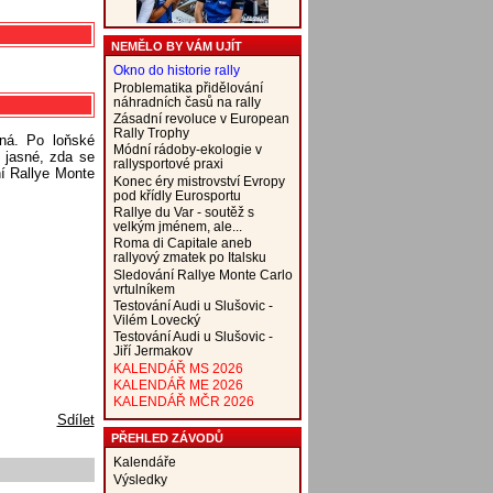
NEMĚLO BY VÁM UJÍT
Okno do historie rally
Problematika přidělování
náhradních časů na rally
Zásadní revoluce v European
Rally Trophy
íná. Po loňské
Módní rádoby-ekologie v
o jasné, zda se
rallysportové praxi
í Rallye Monte
Konec éry mistrovství Evropy
pod křídly Eurosportu
Rallye du Var - soutěž s
velkým jménem, ale...
Roma di Capitale aneb
rallyový zmatek po Italsku
Sledování Rallye Monte Carlo
vrtulníkem
Testování Audi u Slušovic -
Vilém Lovecký
Testování Audi u Slušovic -
Jiří Jermakov
KALENDÁŘ MS 2026
KALENDÁŘ ME 2026
KALENDÁŘ MČR 2026
Sdílet
PŘEHLED ZÁVODŮ
Kalendáře
Výsledky