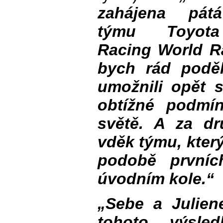
zahájena pát
týmu Toyot
Racing World Ra
bych rád podě
umožnili opět 
obtížné podmí
světě. A za dr
vděk týmu, který
podobě první
úvodním kole.“
„Sebe a Juliene
tohoto výsle