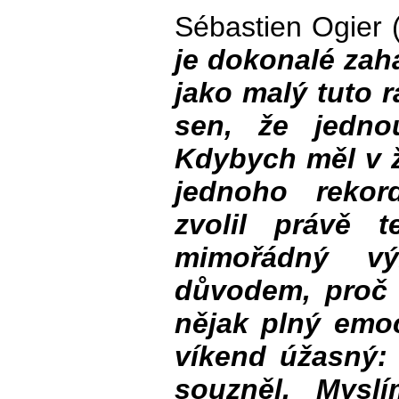
Sébastien Ogier (
je dokonalé zah
jako malý tuto r
sen, že jedno
Kdybych měl v 
jednoho rekor
zvolil právě 
mimořádný v
důvodem, proč 
nějak plný emoc
víkend úžasný:
souzněl. Mysl