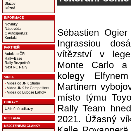
Služby
Různé
INFORMACE
Novinky
Nápověda
Sébastien Ogier
O Autosport.cz
Kontakt
Ingrassiou dos
PARTNEŘI
vítězství v leg
Autoklub ČR
Rally-Base
Monte Carlo a 
Rally Bezpečně
Next RC Rally
kolegy Elfyne
VIDEA
Martinem vybojov
Videa od JNK Studio
Videa JNK for Competitors
Videa od Luboše Laholy
místo týmu Toy
ODKAZY
Rally Team hned
Užitečné odkazy
2021. Úžasný vík
REKLAMA
NEJČTENĚJŠÍ ČLÁNKY
Kalle Rovanperä