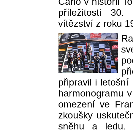
Carlo v historii T
příležitosti 30
vítězství z roku 1
Ra
sv
po
př
připravil i letoš
harmonogramu v 
omezení ve Franc
zkoušky uskutečn
sněhu a ledu.