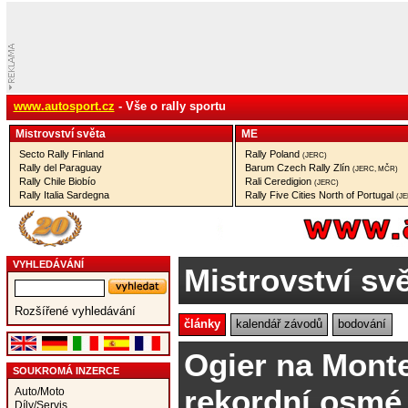
www.autosport.cz
- Vše o rally sportu
Mistrovství­ světa
ME
Secto Rally Finland
Rally Poland
(JERC)
Rally del Paraguay
Barum Czech Rally Zlín
(JERC, MČR)
Rally Chile Biobío
Rali Ceredigion
(JERC)
Rally Italia Sardegna
Rally Five Cities North of Portugal
(J
VYHLEDÁVÁNÍ
Mistrovství sv
Rozšířené vyhledávání
články
kalendář závodů
bodování
Ogier na Monte
SOUKROMÁ INZERCE
rekordní osmé 
Auto/Moto
Díly/Servis