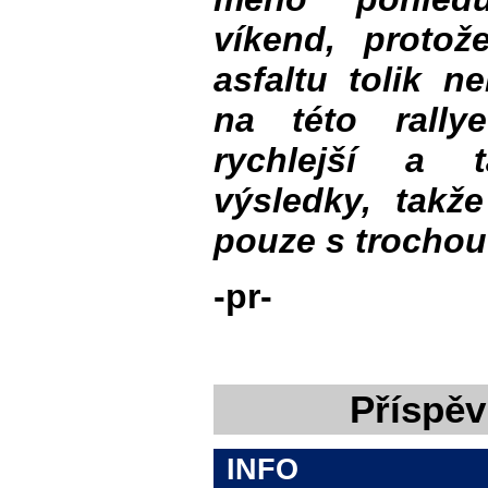
víkend, proto
asfaltu tolik n
na této rall
rychlejší a t
výsledky, takž
pouze s trochou
-pr-
Příspěv
INFO