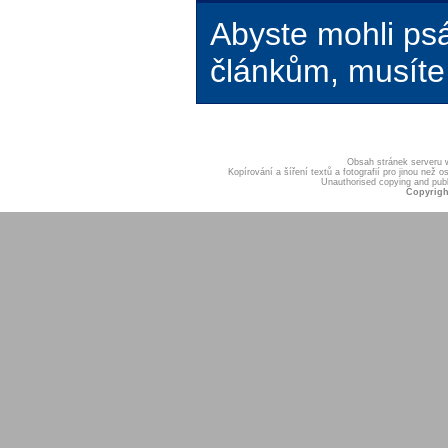
Abyste mohli ps
článkům, musíte 
Obsah stránek serveru
Kopírování a šíření textů a fotografií pro jinou ne
Unauthorised copying and publis
Copyrigh