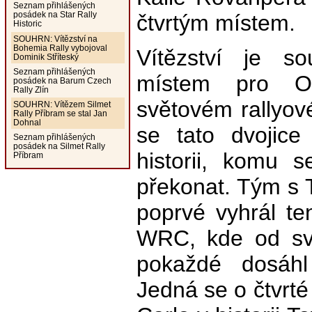
Seznam přihlášených
posádek na Star Rally
čtvrtým místem.
Historic
SOUHRN: Vítězství na
Bohemia Rally vybojoval
Vítězství je s
Dominik Stříteský
Seznam přihlášených
místem pro Og
posádek na Barum Czech
Rally Zlín
světovém rallyo
SOUHRN: Vítězem Silmet
Rally Příbram se stal Jan
Dohnal
se tato dvojice
Seznam přihlášených
posádek na Silmet Rally
historii, komu 
Příbram
překonat. Tým s
poprvé vyhrál ten
WRC, kde od sv
pokaždé dosáhl
Jedná se o čtvrté