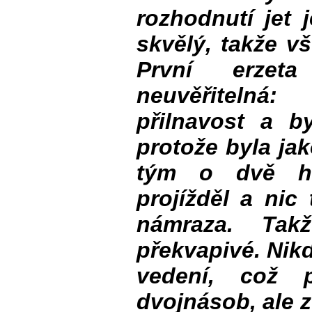
rozhodnutí jet 
skvělý, takže v
První erzet
neuvěřitelná:
přilnavost a b
protože byla ja
tým o dvě ho
projížděl a nic
námraza. Tak
překvapivé. Nik
vedení, což p
dvojnásob, ale z