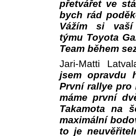
přetvářet ve st
bych rád poděk
Vážím si vaší
týmu Toyota Ga
Team během sez
Jari-Matti Latv
jsem opravdu h
První rallye pro
máme první dvě
Takamota na še
maximální bodov
to je neuvěřit