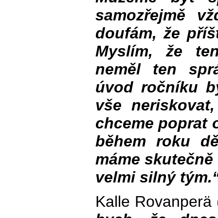
samozřejmě vž
doufám, že příš
Myslím, že te
neměl ten spr
úvod ročníku by
vše neriskovat
chceme poprat o
během roku děl
máme skutečně s
velmi silný tým.
Kalle Rovanperä (