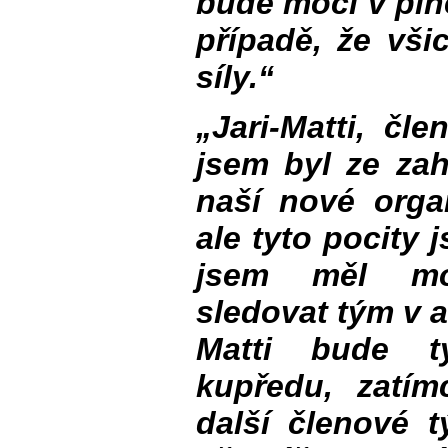
bude moci v pln
případě, že vš
síly.“
„Jari-Matti, čl
jsem byl ze zah
naší nové organ
ale tyto pocity 
jsem měl mo
sledovat tým v ak
Matti bude t
kupředu, zatímc
další členové