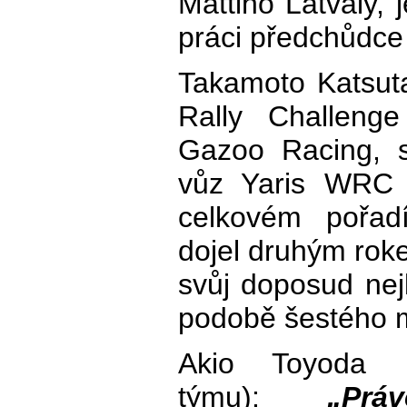
Mattiho Latvaly, 
práci předchůdc
Takamoto Katsut
Rally Challeng
Gazoo Racing, sv
vůz Yaris WRC d
celkovém pořad
dojel druhým ro
svůj doposud ne
podobě šestého m
Akio Toyoda (z
týmu):
„Prá