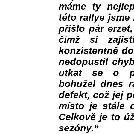
máme ty nejlep
této rallye jsm
přišlo pár erzet
čímž si zajisti
konzistentně do
nedopustil chyb
utkat se o pó
bohužel dnes r
defekt, což jej 
místo je stále 
Celkově je to ú
sezóny.“