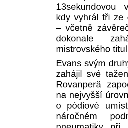
13sekundovou v
kdy vyhrál tři ze
– včetně závěre
dokonale zah
mistrovského titul
Evans svým druh
zahájil své taže
Rovanperä započ
na nejvyšší úrovn
o pódiové umís
náročném podn
pneumatiky při 