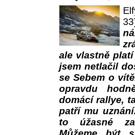
El
3
n
zr
ale vlastně plat
jsem netlačil do
se Sebem o vítě
opravdu hodn
domácí rallye, t
patří mu uznání
to úžasné za
Můžeme být sp