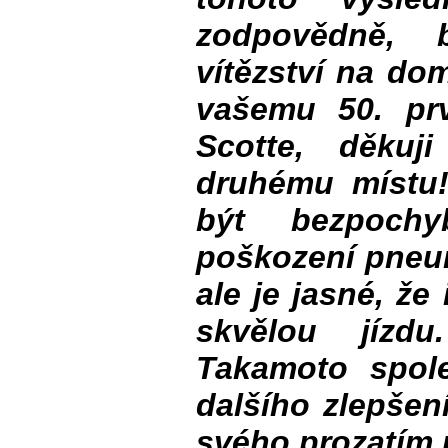
zodpovědně, 
vítězství na do
vašemu 50. pr
Scotte, děkuj
druhému místu!
být bezpochyb
poškození pneum
ale je jasné, že
skvělou jízdu
Takamoto spol
dalšího zlepšen
svého prozatím 