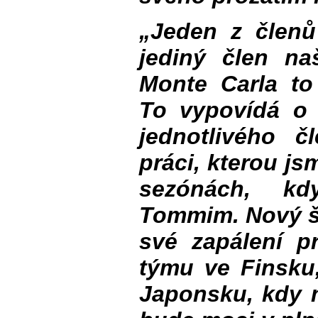
„Jeden z členů
jediný člen n
Monte Carla t
To vypovídá o 
jednotlivého 
práci, kterou js
sezónách, kd
Tommim. Nový šé
své zapálení p
týmu ve Finsku
Japonsku, kdy m