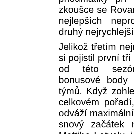
zkoušce se Rovan
nejlepších nepr
druhý nejrychlejš
Jelikož třetím ne
si pojistil první 
od této sezó
bonusové body d
týmů. Když zohl
celkovém pořadí
odváží maximální 
snový začátek 