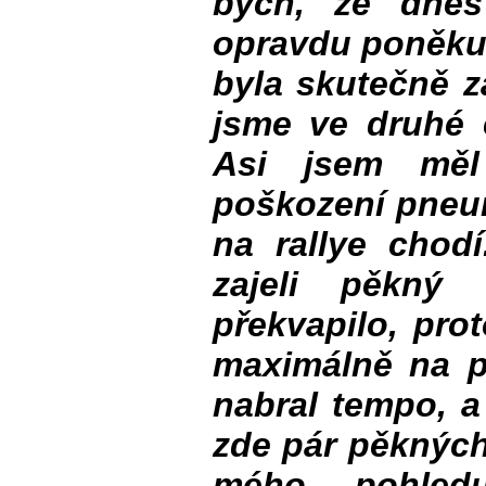
bych, že dnes
opravdu poněkud
byla skutečně z
jsme ve druhé e
Asi jsem měl
poškození pneum
na rallye chod
zajeli pěkný
překvapilo, pro
maximálně na p
nabral tempo, a
zde pár pěkných
mého pohled