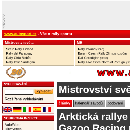
www.autosport.cz
- Vše o rally sportu
Mistrovství­ světa
ME
Secto Rally Finland
Rally Poland
(JERC)
Rally del Paraguay
Barum Czech Rally Zlín
(JERC, MČR)
Rally Chile Biobío
Rali Ceredigion
(JERC)
Rally Italia Sardegna
Rally Five Cities North of Portugal
(J
VYHLEDÁVÁNÍ
Mistrovství sv
Rozšířené vyhledávání
články
kalendář závodů
bodování
Arktická rallye
SOUKROMÁ INZERCE
Gazoo Racing m
Auto/Moto
Díly/Servis