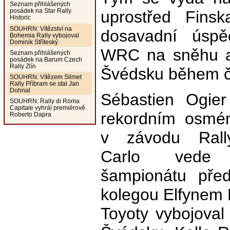
Seznam přihlášených
posádek na Star Rally
uprostřed Fins
Historic
SOUHRN: Vítězství na
dosavadní úspě
Bohemia Rally vybojoval
Dominik Stříteský
WRC na sněhu a l
Seznam přihlášených
posádek na Barum Czech
Rally Zlín
Švédsku během čt
SOUHRN: Vítězem Silmet
Rally Příbram se stal Jan
Dohnal
Sébastien Ogie
SOUHRN: Rally di Roma
Capitale vyhrál premiérově
rekordním osmém
Roberto Dapra
v závodu Rall
Carlo vede 
šampionátu pře
kolegou Elfynem 
Toyoty vybojoval