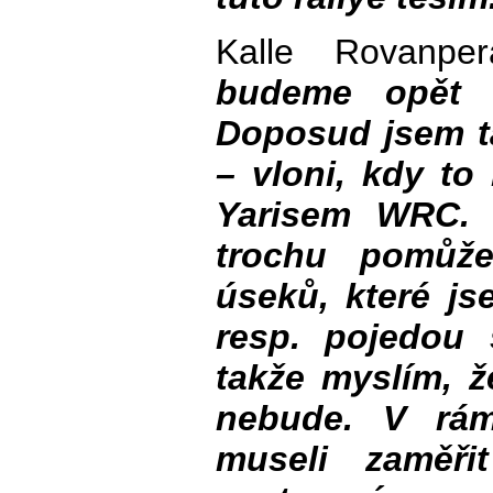
Kalle Rovanp
budeme opět s
Doposud jsem ta
– vloni, kdy to
Yarisem WRC. 
trochu pomůž
úseků, které js
resp. pojedou
takže myslím, 
nebude. V rám
museli zaměři