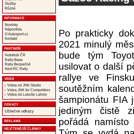
Služby
Různé
INFORMACE
Novinky
Nápověda
Po prakticky do
O Autosport.cz
Kontakt
2021 minulý měs
PARTNEŘI
bude tým Toyo
Autoklub ČR
Rally-Base
usilovat o další 
Rally Bezpečně
Next RC Rally
rallye ve Finsk
VIDEA
soutěžním kalend
Videa od JNK Studio
Videa JNK for Competitors
Videa od Luboše Laholy
šampionátu FIA j
ODKAZY
jediným čistě 
Užitečné odkazy
pořádá namísto 
REKLAMA
NEJČTENĚJŠÍ ČLÁNKY
Tým se vydá na