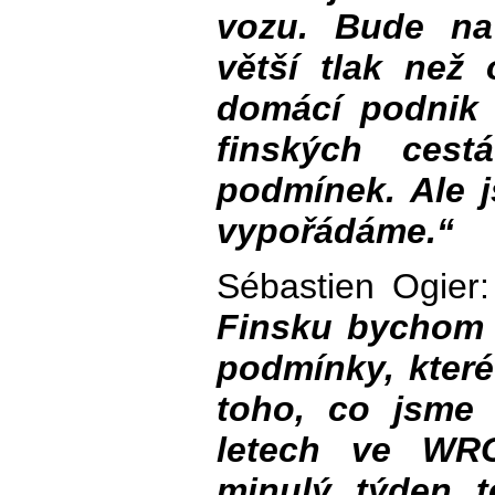
vozu. Bude na
větší tlak než 
domácí podnik 
finských cest
podmínek. Ale j
vypořádáme.“
Sébastien Ogier
Finsku bychom m
podmínky, které
toho, co jsme 
letech ve WRC
minulý týden t