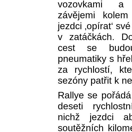
vozovkami a 
závějemi kolem
jezdci ‚opírat‘ své
v zatáčkách. Do
cest se budou
pneumatiky s hřeb
za rychlostí, k
sezóny patřit k n
Rallye se pořád
deseti rychlos
nichž jezdci a
soutěžních kilom