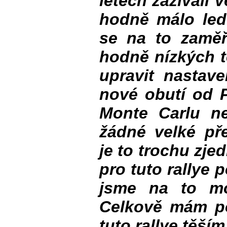
letech zažívali 
hodně málo led
se na to zaměř
hodně nízkých t
upravit nastav
nové obutí od P
Monte Carlu n
žádné velké pře
je to trochu zj
pro tuto rallye 
jsme na to moh
Celkově mám po
tuto rallye těším