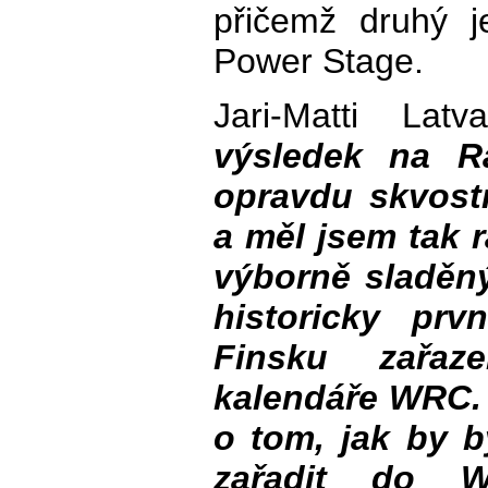
přičemž druhý j
Power Stage.
Jari-Matti La
výsledek na R
opravdu skvost
a měl jsem tak r
výborně sladěný
historicky prv
Finsku zařaz
kalendáře WRC. 
o tom, jak by b
zařadit do 