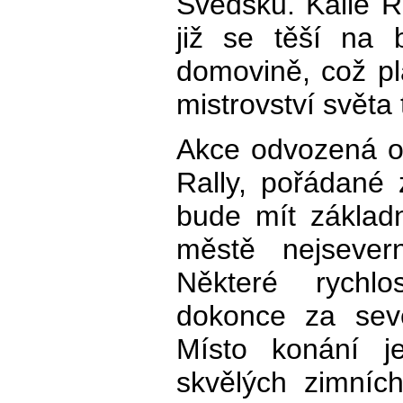
Švédsku. Kalle R
již se těší na
domovině, což pla
mistrovství světa 
Akce odvozená o
Rally, pořádané
bude mít základ
městě nejsevern
Některé rychl
dokonce za sev
Místo konání j
skvělých zimníc