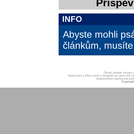
Příspěv
INFO
Abyste mohli ps
článkům, musíte 
Obsah stránek serveru
Kopírování a šíření textů a fotografií pro jinou ne
Unauthorised copying and publis
Copyrigh