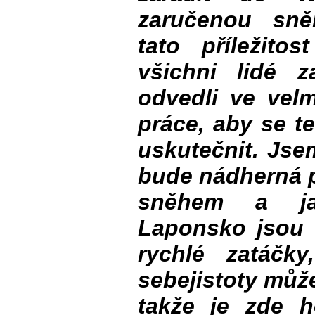
zaručenou sně
tato příležito
všichni lidé 
odvedli ve vel
práce, aby se t
uskutečnit. Jsem 
bude nádherná p
sněhem a ja
Laponsko jsou 
rychlé zatáčk
sebejistoty může
takže je zde ho