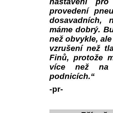
nastavení pro
provedení pneu
dosavadních, 
máme dobrý. Bud
než obvykle, ale 
vzrušení než tl
Finů, protože m
více než na o
podnicích.“
-pr-