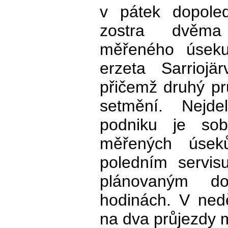
v pátek dopole
zostra dvěma 
měřeného úseku 
erzeta Sarrioj
přičemž druhý pr
setmění. Nejd
podniku je sobo
měřených úsek
poledním servis
plánovaným do
hodinách. V nedě
na dva průjezdy m