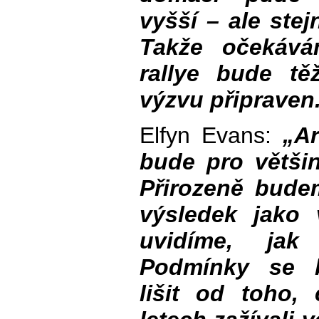
vyšší – ale stej
Takže očekává
rallye bude tě
výzvu připraven
Elfyn Evans:
„Ar
bude pro větši
Přirozeně bude
výsledek jako 
uvidíme, jak
Podmínky se 
lišit od toho,