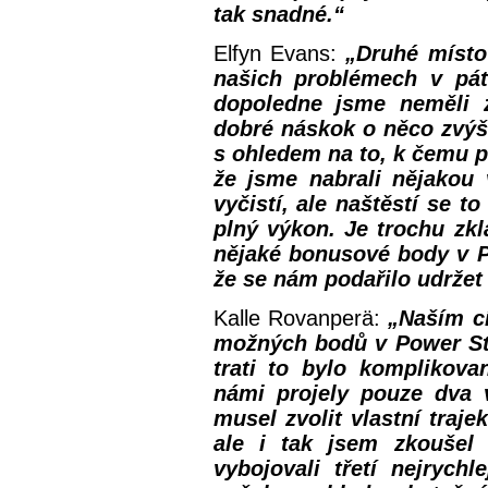
tak snadné.“
Elfyn Evans:
„Druhé místo
našich problémech v pát
dopoledne jsme neměli 
dobré náskok o něco zvýš
s ohledem na to, k čemu po
že jsme nabrali nějakou 
vyčistí, ale naštěstí se t
plný výkon. Je trochu zk
nějaké bonusové body v P
že se nám podařilo udržet
Kalle Rovanperä:
„Naším c
možných bodů v Power St
trati to bylo komplikova
námi projely pouze dva
musel zvolit vlastní traje
ale i tak jsem zkoušel 
vybojovali třetí nejrych