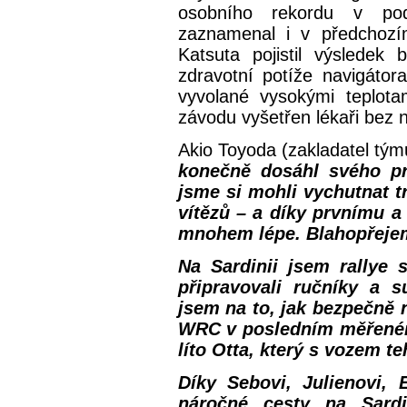
osobního rekordu v pod
zaznamenal i v předchozí
Katsuta pojistil výsledek 
zdravotní potíže navigátor
vyvolané vysokými teplotam
závodu vyšetřen lékaři bez n
Akio Toyoda (zakladatel tým
konečně dosáhl svého prv
jsme si mohli vychutnat 
vítězů – a díky prvnímu 
mnohem lépe. Blahopřeje
Na Sardinii jsem rallye 
připravovali ručníky a s
jsem na to, jak bezpečně 
WRC v posledním měřeném
líto Otta, který s vozem te
Díky Sebovi, Julienovi, 
náročné cesty na Sardi