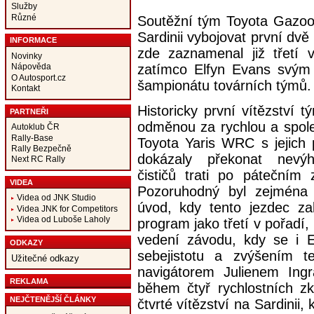
Služby
Různé
Soutěžní tým Toyota Gazoo 
Sardinii vybojovat první dv
INFORMACE
zde zaznamenal již třetí v
Novinky
zatímco Elfyn Evans svým
Nápověda
O Autosport.cz
šampionátu továrních týmů.
Kontakt
Historicky první vítězství t
PARTNEŘI
odměnou za rychlou a spole
Autoklub ČR
Rally-Base
Toyota Yaris WRC s jejich 
Rally Bezpečně
dokázaly překonat nevýh
Next RC Rally
čističů trati po pátečním 
VIDEA
Pozoruhodný byl zejména 
Videa od JNK Studio
úvod, kdy tento jezdec za
Videa JNK for Competitors
Videa od Luboše Laholy
program jako třetí v pořadí
vedení závodu, kdy se i E
ODKAZY
sebejistotu a zvýšením t
Užitečné odkazy
navigátorem Julienem Ingr
REKLAMA
během čtyř rychlostních zk
NEJČTENĚJŠÍ ČLÁNKY
čtvrté vítězství na Sardinii,