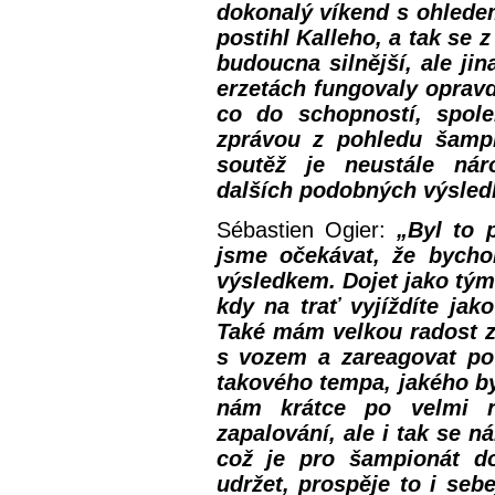
dokonalý víkend s ohlede
postihl Kalleho, a tak se
budoucna silnější, ale jin
erzetách fungovaly oprav
co do schopností, spole
zprávou z pohledu šampi
soutěž je neustále nár
dalších podobných výsled
Sébastien Ogier:
„Byl to 
jsme očekávat, že bycho
výsledkem. Dojet jako tým
kdy na trať vyjíždíte jak
Také mám velkou radost z 
s vozem a zareagovat po
takového tempa, jakého b
nám krátce po velmi n
zapalování, ale i tak se 
což je pro šampionát do
udržet, prospěje to i seb