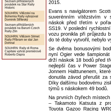
2015.
Seznam přihlášených
posádek na Star Rally
Historic
Evans s navigátorem Scott
SOUHRN: Vítězství na
suverénním vítězstvím v s
Bohemia Rally vybojoval
Dominik Stříteský
náskok před třetím v pořad
Seznam přihlášených
SS19. V poslední rychlostn
posádek na Barum Czech
Rally Zlín
vozu pronikla při průjezdu 
SOUHRN: Vítězem Silmet
do té doby vytvořil, nebylo
Rally Příbram se stal Jan
Dohnal
Se dvěma bonusovými body
SOUHRN: Rally di Roma
Capitale vyhrál premiérově
nyní Ogier vede šampionát
Roberto Dapra
drží náskok 18 bodů před tř
nejlepší čas v Power Stag
Jonnem Halttunenem, které
donutila závod přerušit za
Díky dalšímu bodovému zisk
týmů s náskokem 49 bodů.
Na prvních čtyřech místech
– Takamoto Katsuta z pr
Toyota Gazoo Racing WRC 