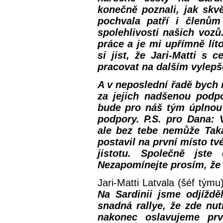
konečně poznali, jak skv
pochvala patří i členům
spolehlivosti našich voz
práce a je mi upřímně lí
si jist, že Jari-Matti s
pracovat na dalším vylepš
A v neposlední řadě bych
za jejich nadšenou podp
bude pro náš tým úplnou 
podpory. P.S. pro Dana: 
ale bez tebe nemůže Tak
postavil na první místo tv
jistotu. Společně jste
Nezapomínejte prosím, že z
Jari-Matti Latvala (šéf týmu
Na Sardinii jsme odjížd
snadná rallye, že zde nu
nakonec oslavujeme prv