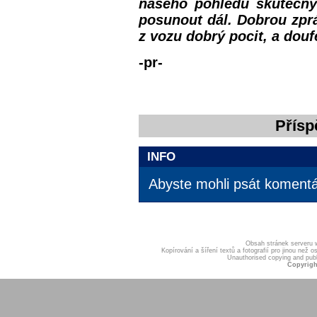
našeho pohledu skutečn
posunout dál. Dobrou zpr
z vozu dobrý pocit, a douf
-pr-
Přísp
INFO
Abyste mohli psát komentář
Obsah stránek serveru
Kopírování a šíření textů a fotografií pro jinou ne
Unauthorised copying and publis
Copyrigh