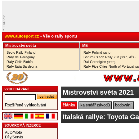
www.autosport.cz
- Vše o rally sportu
Mistrovství­ světa
ME
Secto Rally Finland
Rally Poland
(JERC)
Rally del Paraguay
Barum Czech Rally Zlín
(JERC, MČR)
Rally Chile Biobío
Rali Ceredigion
(JERC)
Rally Italia Sardegna
Rally Five Cities North of Portugal
(J
VYHLEDÁVÁNÍ
Mistrovství světa 2021
články
kalendář závodů
bodování
Rozšířené vyhledávání
Italská rallye: Toyota 
SOUKROMÁ INZERCE
Auto/Moto
Díly/Servis