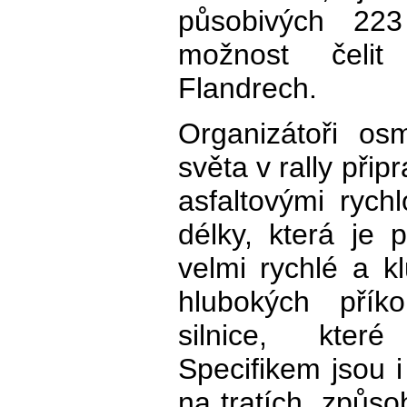
působivých 223
možnost čelit
Flandrech.
Organizátoři os
světa v rally připr
asfaltovými rych
délky, která je 
velmi rychlé a k
hlubokých pří
silnice, kter
Specifikem jsou i
na tratích, způso