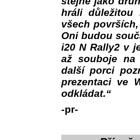
stejně jako dru
hráli důležitou
všech površích,
Oni budou součá
i20 N Rally2 v j
až souboje na 
další porci poz
prezentaci ve 
odkládat.“
-pr-