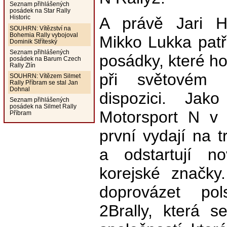
Seznam přihlášených
posádek na Star Rally
Historic
A právě Jari H
SOUHRN: Vítězství na
Bohemia Rally vybojoval
Mikko Lukka patř
Dominik Stříteský
Seznam přihlášených
posádky, které h
posádek na Barum Czech
Rally Zlín
při světovém 
SOUHRN: Vítězem Silmet
Rally Příbram se stal Jan
Dohnal
dispozici. Jako
Seznam přihlášených
posádek na Silmet Rally
Motorsport N v
Příbram
první vydají na t
a odstartují no
korejské značky
doprovázet po
2Brally, která 