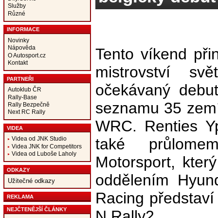
Služby
Různé
INFORMACE
Novinky
Nápověda
Tento víkend při
O Autosport.cz
Kontakt
mistrovství s
PARTNEŘI
očekávaný debut
Autoklub ČR
Rally-Base
seznamu 35 zemí,
Rally Bezpečně
Next RC Rally
WRC. Renties Yp
VIDEA
také průlom
Videa od JNK Studio
Videa JNK for Competitors
Videa od Luboše Laholy
Motorsport, který
ODKAZY
oddělením Hyund
Užitečné odkazy
Racing představí
REKLAMA
NEJČTENĚJŠÍ ČLÁNKY
N Rally2.