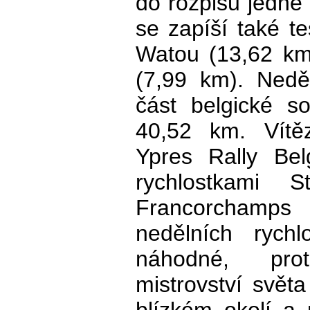
do rozpisu jedné
se zapíší také t
Watou (13,62 km
(7,99 km). Nedě
část belgické s
40,52 km. Vítě
Ypres Rally Be
rychlostkami 
Francorchamp
nedělních rychl
náhodné, prot
mistrovství světa