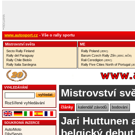
www.autosport.cz
- Vše o rally sportu
Mistrovství­ světa
ME
Secto Rally Finland
Rally Poland
(JERC)
Rally del Paraguay
Barum Czech Rally Zlín
(JERC, MČR)
Rally Chile Biobío
Rali Ceredigion
(JERC)
Rally Italia Sardegna
Rally Five Cities North of Portugal
(J
VYHLEDÁVÁNÍ
Mistrovství sv
Rozšířené vyhledávání
články
kalendář závodů
bodování
Jari Huttunen 
SOUKROMÁ INZERCE
belgický debut
Auto/Moto
Díly/Servis