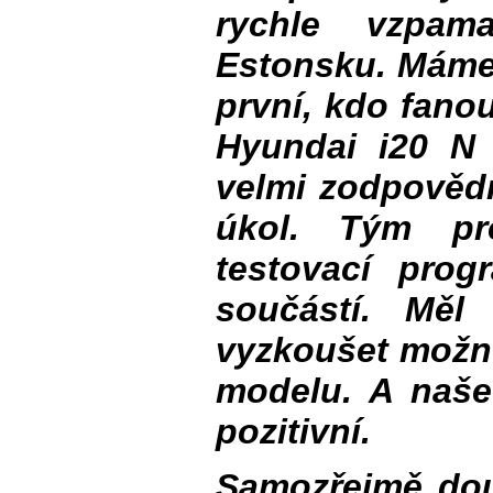
rychle vzpam
Estonsku. Máme 
první, kdo fano
Hyundai i20 N 
velmi zodpovědn
úkol. Tým pro
testovací prog
součástí. Měl
vyzkoušet možno
modelu. A naše
pozitivní.
Samozřejmě do