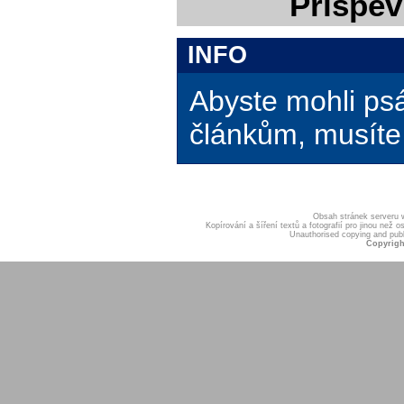
Příspěv
INFO
Abyste mohli ps
článkům, musíte 
Obsah stránek serveru
Kopírování a šíření textů a fotografií pro jinou ne
Unauthorised copying and publis
Copyrigh