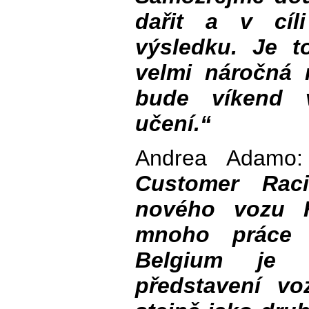
dařit a v cíl
výsledku. Je 
velmi náročná r
bude víkend 
učení.“
Andrea Adamo
Customer Raci
nového vozu H
mnoho práce a
Belgium je 
představení voz