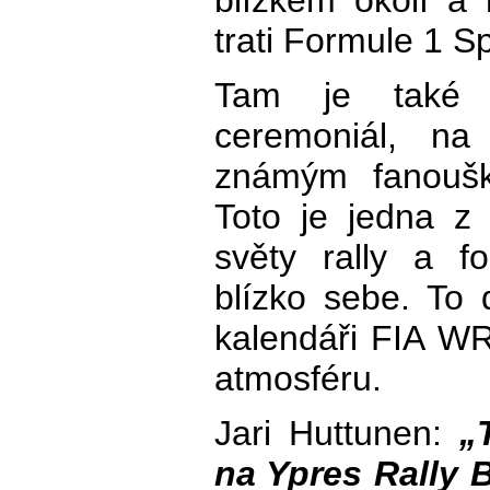
blízkém okolí a
trati Formule 1 
Tam je také n
ceremoniál, na
známým fanoušk
Toto je jedna z 
světy rally a f
blízko sebe. To
kalendáři FIA WR
atmosféru.
Jari Huttunen:
„
na Ypres Rally 