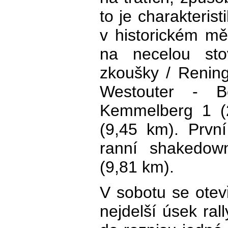
to je charakteristi
v historickém mě
na necelou sto
zkoušky / Rening
Westouter - B
Kemmelberg 1 (
(9,45 km). Prvn
ranní shakedo
(9,81 km).
V sobotu se ote
nejdelší úsek ral