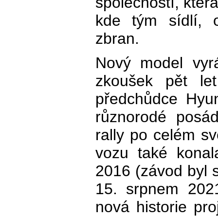
společností, kter
kde tým sídlí, 
zbran.
Nový model vyrá
zkoušek pět le
předchůdce Hyun
různorodé posád
rally po celém s
vozu také konal
2016 (závod byl 
15. srpnem 2021
nová historie pr