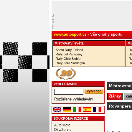
www.autosport.cz
- Vše o rally sportu
Mistrovství­ světa
M
Secto Rally Finland
Ra
Rally del Paraguay
Ba
Rally Chile Biobío
Ra
Rally Italia Sardegna
Ra
VYHLEDÁVÁNÍ
Mistrovství
články
kal
Rozšířené vyhledávání
Rovanperä 
SOUKROMÁ INZERCE
Auto/Moto
Díly/Servis