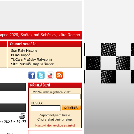
 srpna 2026, Svátek má Soběslav, zítra Roman
Ostatní­ soutěže
Star Rally Historic
BOAS Kopná
TipCars Pražský Rallysprint
Síť21 Mikuláš Rally Slušovice
PŘIHLÁŠENÍ
JMÉNO
:
nebo registrační číslo
HESLO:
Zapomněl jsem heslo.
Chci získat plný přístup.
na 2021 • 14:00
Nastavit domovskou stránku!