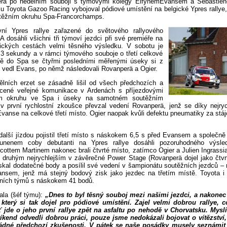
erä po nedělním souboji s týmovými kolegy ElfynemEvansem a Sébastie
mu Toyota Gazoo Racing vybojoval pódiové umístění na belgické Ypres rallye
těžním okruhu Spa-Francorchamps.
ní Ypres rallye zařazené do světového rallyového
 dosáhli všichni tři týmoví jezdci při své premiéře na
ických cestách velmi těsného výsledku. V sobotu je
4,3 sekundy a v rámci týmového souboje o třetí celkové
tě do Spa se čtyřmi posledními měřenými úseky si z
e vedl Evans, po němž následovali Rovanperä a Ogier.
ělních erzet se zásadně lišil od všech předchozích a
ucené veřejné komunikace v Ardenách s příjezdovými
em okruhu ve Spa i úseky na samotném soutěžním
v první rychlostní zkoušce převzal vedení Rovanperä, jenž se díky nejry
vanse na celkové třetí místo. Ogier naopak kvůli defektu pneumatiky za stá
další jízdou pojistil třetí místo s náskokem 6,5 s před Evansem a společně
unenem coby debutanti na Ypres rallye dosáhli pozoruhodného výsl
ottem Martinem nakonec brali čtvrté místo, zatímco Ogier a Julien Ingrassia
yl druhým nejrychlejším v závěrečné Power Stage (Rovanperä dojel jako čtvr
skal dodatečné body a posílil své vedení v šampionátu soutěžních jezdců – n
nsem, jenž má stejný bodový zisk jako jezdec na třetím místě. Toyota i
rních týmů s náskokem 41 bodů.
vala (šéf týmu):
„Dnes to byl těsný souboj mezi našimi jezdci, a nakone
 který si tak dojel pro pódiové umístění. Zajel velmi dobrou rallye, c
 jde o jeho první rallye zpět na asfaltu po nehodě v Chorvatsku. Mysl
víkend odvedli dobrou práci, pouze jsme nedokázali bojovat o vítězství
ádné předchozí zkušenosti. V pátek se naše posádky musely seznámit