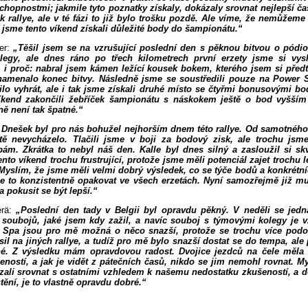
hopnostmi; jakmile tyto poznatky získaly, dokázaly srovnat nejlepší ča
k rallye, ale v té fázi to již bylo trošku pozdě. Ale víme, že nemůžeme
ak jsme tento víkend získali důležité body do šampionátu.“
er:
„Těšil jsem se na vzrušující poslední den s pěknou bitvou o pódio
egy, ale dnes ráno po třech kilometrech první erzety jsme si vyslo
m i proč: nabral jsem kámen ležící kousek bokem, kterého jsem si před
namenalo konec bitvy. Následně jsme se soustředili pouze na Power S
lo vyhrát, ale i tak jsme získali druhé místo se čtyřmi bonusovými b
íkend zakončili žebříček šampionátu s náskokem ještě o bod vyšším
ně není tak špatné.“
„Dnešek byl pro nás bohužel nejhorším dnem této rallye. Od samotného
tě nevycházelo. Tlačili jsme v boji za bodový zisk, ale trochu jsme 
bám. Zkrátka to nebyl náš den. Kalle byl dnes silný a zasloužil si sk
ento víkend trochu frustrující, protože jsme měli potenciál zajet trochu 
 Myslím, že jsme měli velmi dobrý výsledek, co se týče bodů a konkrétníc
me to konzistentně opakovat ve všech erzetách. Nyní samozřejmě již m
a pokusit se být lepší.“
erä:
„Poslední den tady v Belgii byl opravdu pěkný. V neděli se jedn
h soubojů, jaké jsem kdy zažil, a navíc souboj s týmovými kolegy je 
 Spa jsou pro mě možná o něco snazší, protože se trochu více podo
sil na jiných rallye, a tudíž pro mě bylo snazší dostat se do tempa, ale 
é. Z výsledku mám opravdovou radost. Dvojice jezdců na čele měla s
ností, a jak je vidět z pátečních časů, nikdo se jim nemohl rovnat. M
ali srovnat s ostatními vzhledem k našemu nedostatku zkušeností, a do
ění, je to vlastně opravdu dobré.“