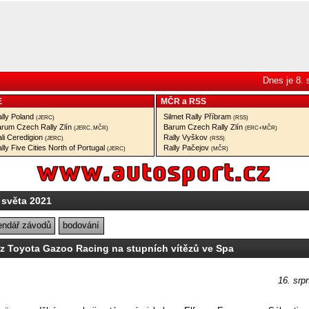
Dnes je 8.
E
MČR
a
RSS
lly Poland
Silmet Rally Příbram
(JERC)
(RSS)
rum Czech Rally Zlín
Barum Czech Rally Zlín
(JERC, MČR)
(ERC+MČR)
li Ceredigion
Rally Vyškov
(JERC)
(RSS)
lly Five Cities North of Portugal
Rally Pačejov
(JERC)
(MČR)
 světa 2021
endář závodů
bodování
z Toyota Gazoo Racing na stupních vítězů ve Spa
16. srp