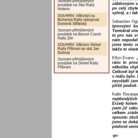
Seznam přihlášených
záběrovými sc
posádek na Star Rally
po celý zbyte
Historic
vyhrát, a i t
SOUHRN: Vítězství na
Bohemia Rally vybojoval
Sébastien Ogi
Dominik Stříteský
týmovými kol
Seznam přihlášených
Tentokrát ví
posádek na Barum Czech
to pro nás z
Rally Zlín
nám nepodaři
jsme tento v
SOUHRN: Vítězem Silmet
Rally Příbram se stal Jan
takže to vlast
Dohnal
Elfyn Evans:
Seznam přihlášených
ráno to pros
posádek na Silmet Rally
několika chy
Příbram
Celkově byl t
v reálu bylo.
nezvládli js
příští podnik 
Kalle Rovanp
nejtěsnějšíc
Erzety kolem
jsem již zaku
celkem zrádn
spoustu zkuše
jsme se dokáz
pódiové umíst
-pr-