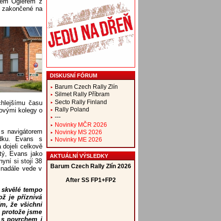
nem Ogierem z
, zakončené na
DISKUSNÍ FÓRUM
Barum Czech Rally Zlín
Silmet Rally Příbram
Secto Rally Finland
chlejšímu času
Rally Poland
jovými kolegy o
---
Novinky MČR 2026
 s navigátorem
Novinky MS 2026
edku. Evans s
Novinky ME 2026
 dojeli celkově
tý, Evans jako
AKTUÁLNÍ VÝSLEDKY
yní si stojí 38
 nadále vede v
c skvělé tempo
ož je příznivá
ím, že všichni
, protože jsme
 s povrchem i