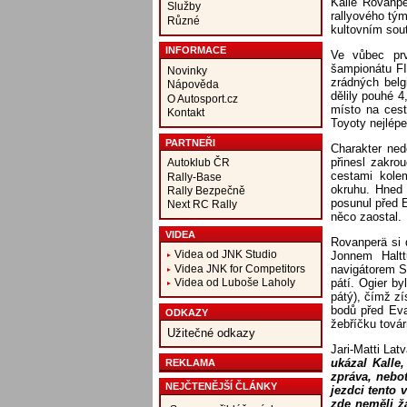
Kalle Rovanp
Služby
rallyového tý
Různé
kultovním sou
INFORMACE
Ve vůbec prv
šampionátu FIA
Novinky
zrádných belg
Nápověda
dělily pouhé 
O Autosport.cz
místo na ces
Kontakt
Toyoty nejlép
PARTNEŘI
Charakter ned
přinesl zakro
Autoklub ČR
cestami kol
Rally-Base
okruhu. Hned 
Rally Bezpečně
posunul před E
Next RC Rally
něco zaostal.
VIDEA
Rovanperä si 
Videa od JNK Studio
Jonnem Haltt
Videa JNK for Competitors
navigátorem Sc
pátí. Ogier b
Videa od Luboše Laholy
pátý), čímž zí
bodů před Eva
ODKAZY
žebříčku tová
Užitečné odkazy
Jari-Matti Lat
ukázal Kalle,
REKLAMA
zpráva, neboť
NEJČTENĚJŠÍ ČLÁNKY
jezdci tento 
zde neměli ž