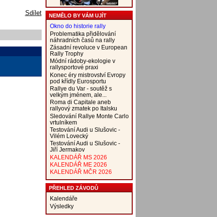
Sdílet
NEMĚLO BY VÁM UJÍT
Okno do historie rally
Problematika přidělování
náhradních časů na rally
Zásadní revoluce v European
Rally Trophy
Módní rádoby-ekologie v
rallysportové praxi
Konec éry mistrovství Evropy
pod křídly Eurosportu
Rallye du Var - soutěž s
velkým jménem, ale...
Roma di Capitale aneb
rallyový zmatek po Italsku
Sledování Rallye Monte Carlo
vrtulníkem
Testování Audi u Slušovic -
Vilém Lovecký
Testování Audi u Slušovic -
Jiří Jermakov
KALENDÁŘ MS 2026
KALENDÁŘ ME 2026
KALENDÁŘ MČR 2026
PŘEHLED ZÁVODŮ
Kalendáře
Výsledky