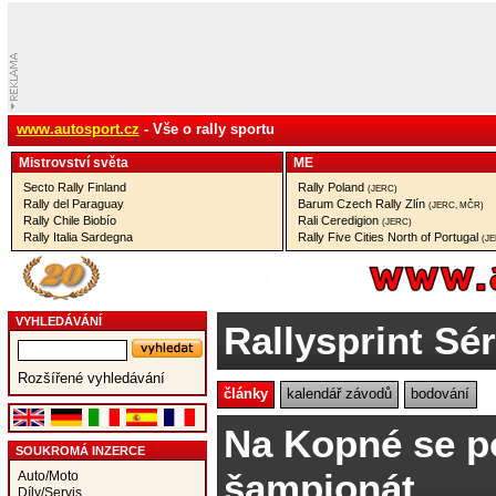
www.autosport.cz
- Vše o rally sportu
Mistrovství­ světa
ME
Secto Rally Finland
Rally Poland
(JERC)
Rally del Paraguay
Barum Czech Rally Zlín
(JERC, MČR)
Rally Chile Biobío
Rali Ceredigion
(JERC)
Rally Italia Sardegna
Rally Five Cities North of Portugal
(J
VYHLEDÁVÁNÍ
Rallysprint Sér
Rozšířené vyhledávání
články
kalendář závodů
bodování
Na Kopné se p
SOUKROMÁ INZERCE
šampionát
Auto/Moto
Díly/Servis