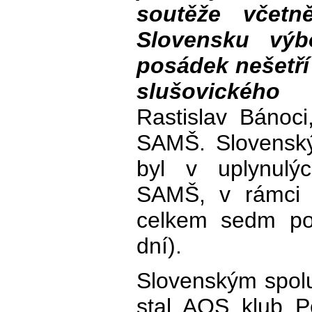
soutěže včet
Slovensku výb
posádek nešetří
slušovického r
Rastislav Bánoc
SAMŠ. Slovenský
byl v uplynul
SAMŠ, v rámci
celkem sedm pod
dní).
Slovenským spol
stal AOS klub P