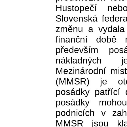
Hustopečí nebo
Slovenská feder
změnu a vydala
finanční době 
především po
nákladných je
Mezinárodní mist
(MMSR) je ote
posádky patříc
posádky mohou
podnicích v zah
MMSR jsou klas