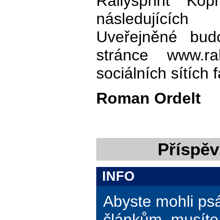
Rallysprint K
následujících
Uveřejněné bud
stránce www.ra
sociálních sítích 
Roman Ordelt
Příspěv
INFO
Abyste mohli ps
článkům, musíte 