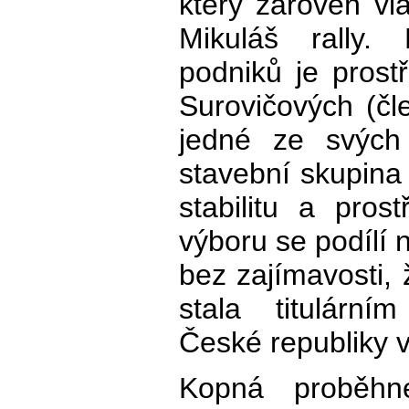
který zároveň vl
Mikuláš rally.
podniků je prost
Surovičových (čl
jedné ze svých 
stavební skupina 
stabilitu a pros
výboru se podílí 
bez zajímavosti,
stala titulární
České republiky v
Kopná proběhn