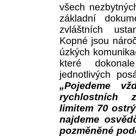
všech nezbytnýc
základní doku
zvláštních usta
Kopné jsou nároč
úzkých komunikac
které dokonale
jednotlivých po
„Pojedeme vžd
rychlostních
limitem 70 ostrý
najdeme osvěd
pozměněné podob