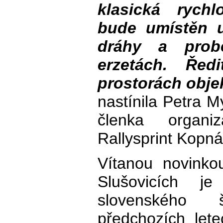
klasická rychl
bude umístěn u
dráhy a pro
erzetách. Řed
prostorách obje
nastínila Petra M
členka organi
Rallysprint Kopná
Vítanou novinko
Slušovicích j
slovenského
předchozích lete