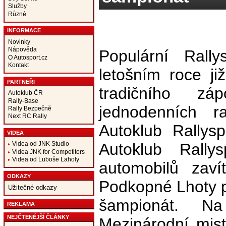
Služby
Různé
INFORMACE
Novinky
Nápověda
Populární Rall
O Autosport.cz
Kontakt
letošním roce ji
PARTNEŘI
tradičního zá
Autoklub ČR
Rally-Base
jednodenních r
Rally Bezpečně
Next RC Rally
Autoklub Rallys
VIDEA
Autoklub Rallys
Videa od JNK Studio
Videa JNK for Competitors
Videa od Luboše Laholy
automobilů zaví
ODKAZY
Podkopné Lhoty po
Užitečné odkazy
šampionát. N
REKLAMA
NEJČTENĚJŠÍ ČLÁNKY
Mezinárodní mist