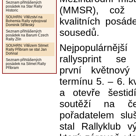
Seznam přihlášených
posádek na Star Rally
(MMSR), což p
Historic
SOUHRN: Vítězství na
kvalitních posá
Bohemia Rally vybojoval
Dominik Stříteský
sousedů.
Seznam přihlášených
posádek na Barum Czech
Rally Zlín
Nejpopulárněj
SOUHRN: Vítězem Silmet
Rally Příbram se stal Jan
Dohnal
rallysprint se
Seznam přihlášených
posádek na Silmet Rally
první květnový
Příbram
termínu 5. – 6. 
a otevře šestid
soutěží na č
pořadatelem sluš
stal Rallyklub 