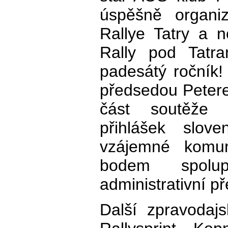
úspěšně organiz
Rallye Tatry a n
Rally pod Tatram
padesátý ročník!
předsedou Peter
část soutěže 
přihlášek slo
vzájemné komun
bodem spolu
administrativní př
Další zpravodaj