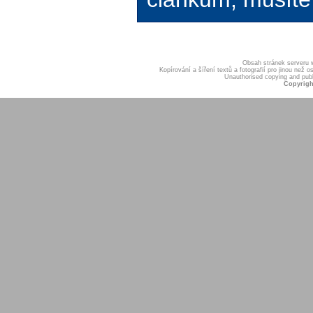
Obsah stránek serveru
Kopírování a šíření textů a fotografií pro jinou ne
Unauthorised copying and publis
Copyrigh