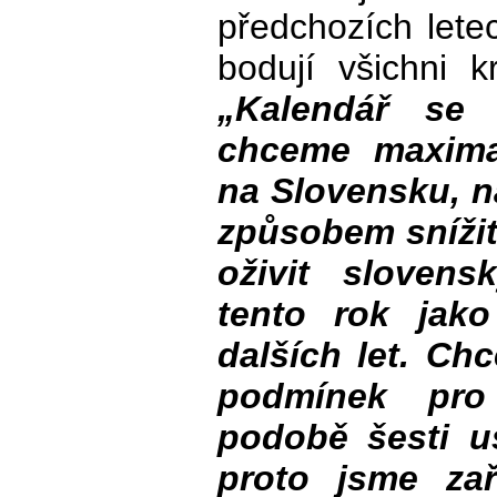
předchozích lete
bodují všichni 
„Kalendář se 
chceme maxima
na Slovensku, na
způsobem snížit
oživit sloven
tento rok jak
dalších let. Ch
podmínek pro
podobě šesti u
proto jsme zař