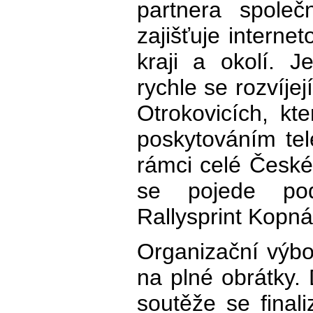
partnera společn
zajišťuje interne
kraji a okolí. 
rychle se rozvíje
Otrokovicích, k
poskytováním te
rámci celé České 
se pojede po
Rallysprint Kopn
Organizační výbo
na plné obrátky.
soutěže se finali