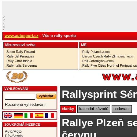
www.autosport.cz
- Vše o rally sportu
Mistrovství­ světa
ME
Secto Rally Finland
Rally Poland
(JERC)
Rally del Paraguay
Barum Czech Rally Zlín
(JERC, MČR)
Rally Chile Biobío
Rali Ceredigion
(JERC)
Rally Italia Sardegna
Rally Five Cities North of Portugal
(J
VYHLEDÁVÁNÍ
Rallysprint Sér
Rozšířené vyhledávání
články
kalendář závodů
bodování
Rallye Plzeň s
SOUKROMÁ INZERCE
červnu
Auto/Moto
Díly/Servis