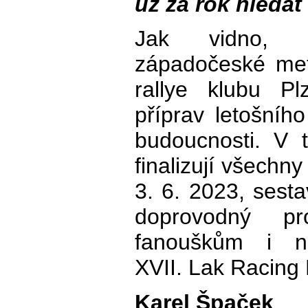
už za rok hledat
Jak vidno, 
západočeské met
rallye klubu P
příprav letošníh
budoucnosti. V 
finalizují všechny
3. 6. 2023, sesta
doprovodný p
fanouškům i n
XVII. Lak Racing R
Karel Špaček