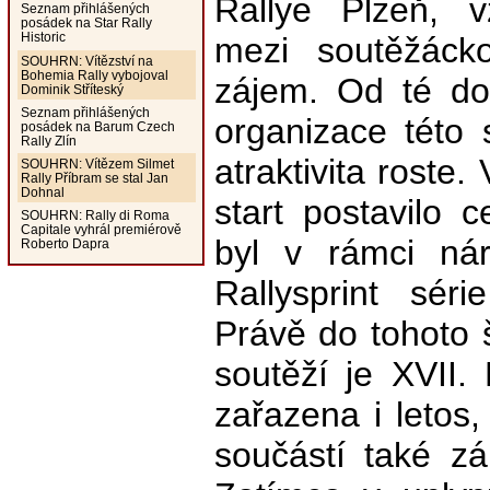
Rallye Plzeň, v
Seznam přihlášených
posádek na Star Rally
Historic
mezi soutěžácko
SOUHRN: Vítězství na
Bohemia Rally vybojoval
zájem. Od té do
Dominik Stříteský
Seznam přihlášených
organizace této s
posádek na Barum Czech
Rally Zlín
atraktivita roste
SOUHRN: Vítězem Silmet
Rally Příbram se stal Jan
Dohnal
start postavilo
SOUHRN: Rally di Roma
Capitale vyhrál premiérově
byl v rámci nár
Roberto Dapra
Rallysprint sér
Právě do tohoto
soutěží je XVII.
zařazena i letos,
součástí také zá