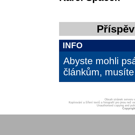
Příspěv
INFO
Abyste mohli ps
článkům, musíte 
Obsah stránek serveru
Kopírování a šíření textů a fotografií pro jinou ne
Unauthorised copying and publis
Copyrigh