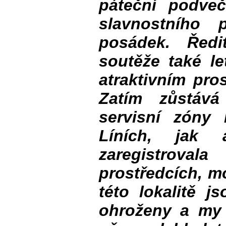
páteční podve
slavnostního 
posádek. Ředi
soutěže také le
atraktivním pro
Zatím zůstává
servisní zóny 
Líních, jak a
zaregistrov
prostředcích, mo
této lokalitě j
ohroženy a my