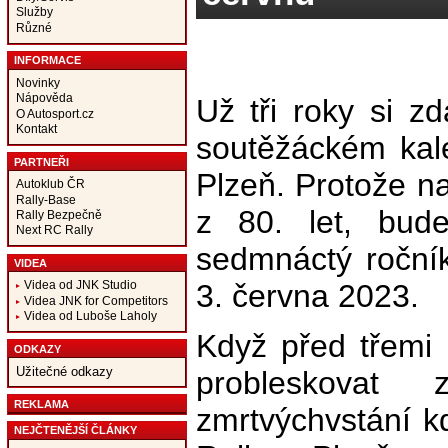
Služby
Různé
INFORMACE
Novinky
Nápověda
Už tři roky si z
O Autosport.cz
Kontakt
soutěžáckém kal
PARTNEŘI
Plzeň. Protože na
Autoklub ČR
Rally-Base
z 80. let, bude
Rally Bezpečně
Next RC Rally
sedmnáctý ročník
VIDEA
3. června 2023.
Videa od JNK Studio
Videa JNK for Competitors
Videa od Luboše Laholy
Když před třemi 
ODKAZY
Užitečné odkazy
probleskovat 
REKLAMA
zmrtvýchvstání k
NEJČTENĚJŠÍ ČLÁNKY