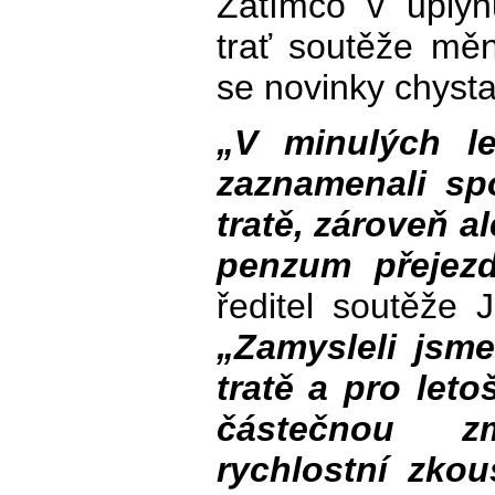
Zatímco v uplyn
trať soutěže měni
se novinky chysta
„V minulých l
zaznamenali sp
tratě, zároveň a
penzum přejezd
ředitel soutěže 
„Zamysleli jsm
tratě a pro leto
částečnou zm
rychlostní zkou