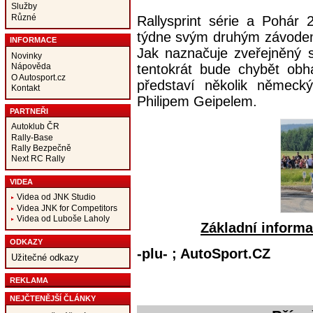
Služby
Různé
Rallysprint série a Pohár 
týdne svým druhým závodem
INFORMACE
Jak naznačuje zveřejněný 
Novinky
tentokrát bude chybět obh
Nápověda
O Autosport.cz
představí několik němec
Kontakt
Philipem Geipelem.
PARTNEŘI
Autoklub ČR
Rally-Base
Rally Bezpečně
Next RC Rally
VIDEA
Videa od JNK Studio
Videa JNK for Competitors
Videa od Luboše Laholy
Základní informa
ODKAZY
-plu- ; AutoSport.CZ
Užitečné odkazy
REKLAMA
NEJČTENĚJŠÍ ČLÁNKY