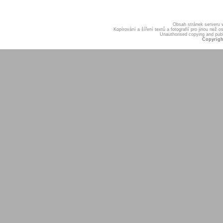
Obsah stránek serveru
Kopírování a šíření textů a fotografií pro jinou ne
Unauthorised copying and publis
Copyrigh