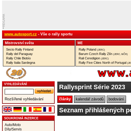
www.autosport.cz
- Vše o rally sportu
Mistrovství­ světa
ME
Secto Rally Finland
Rally Poland
(JERC)
Rally del Paraguay
Barum Czech Rally Zlín
(JERC, MČR)
Rally Chile Biobío
Rali Ceredigion
(JERC)
Rally Italia Sardegna
Rally Five Cities North of Portugal
(J
VYHLEDÁVÁNÍ
Rallysprint Série 2023
články
kalendář závodů
bodování
Rozšířené vyhledávání
Seznam přihlášených po
SOUKROMÁ INZERCE
Auto/Moto
Díly/Servis