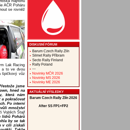
ntiška Rajnohu
rie AČR Poháru
unout se rovněž
DISKUSNÍ FÓRUM
Barum Czech Rally Zlín
Silmet Rally Příbram
Secto Rally Finland
Rally Poland
tým Lak Racing
---
, a to ve dvou
Novinky MČR 2026
a špičkový vůz
Novinky MS 2026
Novinky ME 2026
Přestože jsme
down, hned na
AKTUÁLNÍ VÝSLEDKY
y, která nám
t a pokračovat
ch. Po interní
kvůli množství
i Vojtěch Štajf
h lídrů Pohárů
hla by se tak
v cíli získali
soutěži. Takže