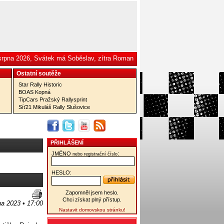
 srpna 2026, Svátek má Soběslav, zítra Roman
Ostatní­ soutěže
Star Rally Historic
BOAS Kopná
TipCars Pražský Rallysprint
Síť21 Mikuláš Rally Slušovice
PŘIHLÁŠENÍ
JMÉNO
:
nebo registrační číslo
HESLO:
Zapomněl jsem heslo.
Chci získat plný přístup.
na 2023 • 17:00
Nastavit domovskou stránku!