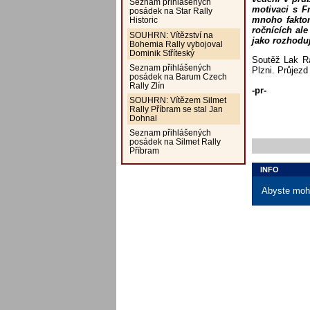
Seznam přihlášených
motivaci s F
posádek na Star Rally
mnoho faktor
Historic
ročnících al
SOUHRN: Vítězství na
jako rozhoduj
Bohemia Rally vybojoval
Dominik Stříteský
Soutěž Lak Ra
Seznam přihlášených
Plzni. Průjezd
posádek na Barum Czech
Rally Zlín
-pr-
SOUHRN: Vítězem Silmet
Rally Příbram se stal Jan
Dohnal
Seznam přihlášených
posádek na Silmet Rally
Příbram
INFO
Abyste mohl