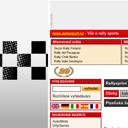
www.autosport.cz
- Vše o rally sportu
Mistrovství­ světa
M
Secto Rally Finland
Ra
Rally del Paraguay
Ba
Rally Chile Biobío
Ra
Rally Italia Sardegna
Ra
VYHLEDÁVÁNÍ
Rallysprint
články
kal
Rozšířené vyhledávání
Plzeňská š
SOUKROMÁ INZERCE
Auto/Moto
Díly/Servis