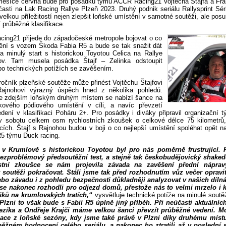
měsíce června bude pro posádku týmu ACCR Racing21 Vojtěcha Štajfa a Fra
asti na Lak Racing Rallye Plzeň 2023. Druhý podnik seriálu Rallysprint Sé
velkou příležitostí nejen zlepšit loňské umístění v samotné soutěži, ale pos
í průběžné klasifikace.
ng21 přijede do západočeské metropole bojovat o co
tění s vozem Škoda Fabia R5 a bude se tak snažit dát
 minulý start s historickou Toyotou Celica na Rallye
v. Tam musela posádka Štajf – Zelinka odstoupit
 po technických potížích se zavěšením.
ročník plzeňské soutěže může přinést Vojtěchu Štajfovi
Rajnohovi výrazný úspěch hned z několika pohledů.
e zdejším loňským druhým místem se nabízí šance na
kového pódiového umístění v cíli, a navíc převzetí
dení v klasifikaci Poháru 2+. Pro posádky i diváky připravil organizační 
v sobotu celkem osm rychlostních zkoušek o celkové délce 75 kilometrů
cích. Štajf s Rajnohou budou v boji o co nejlepší umístění spoléhat opět n
5 týmu Duck racing.
t v Krumlově s historickou Toyotou byl pro nás poměrně frustrující. 
bezproblémový předsoutěžní test, a stejně tak českobudějovický shake
ostní zkoušce se nám projevila závada na zavěšení přední náprav
 soutěži pokračovat. Stáli jsme tak před rozhodnutím vůz večer opravi
bo závadu i z pohledu bezpečnosti důkladněji analyzovat v našich dílná
 se nakonec rozhodli pro odjezd domů, přestože nás to velmi mrzelo i 
šků na krumlovských tratích,“
vysvětluje technické potíže na minulé soutěž
Plzni to však bude s Fabií R5 úplně jiný příběh. Při neúčasti aktuálníc
zíka a Ondřeje Krajči máme velkou šanci převzít průběžné vedení. Mo
uace z loňské sezóny, kdy jsme také právě v Plzni díky druhému místu 
běžném hodnocení celého seriálu, a nakonec ho ztratili až v poslední 