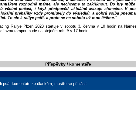
rantiškem rozhodně máme, ale nechceme to zakřiknout. Do hry může t
ů včetně počasí, i když předpověď aktuálně avizuje slunečno. V po
e lokální přeháňky vždy promluvily do výsledků, a dobrá volba pneuma
ící. To ale k rallye patří, a proto se na sobotu už moc těšíme.“
cing Rallye Plzeň 2023 startuje v sobotu 3. června v 10 hodin na Náměs
 cílovou rampou bude na stejném místě v 17 hodin.
Příspěvky / komentáře
i psát komentáře ke článkům, musíte se přihlásit