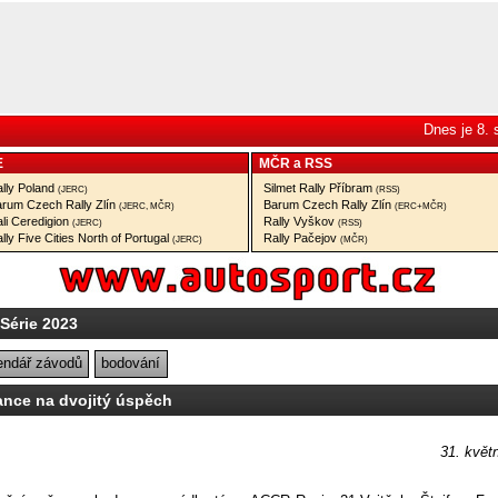
Dnes je 8.
E
MČR
a
RSS
lly Poland
Silmet Rally Příbram
(JERC)
(RSS)
rum Czech Rally Zlín
Barum Czech Rally Zlín
(JERC, MČR)
(ERC+MČR)
li Ceredigion
Rally Vyškov
(JERC)
(RSS)
lly Five Cities North of Portugal
Rally Pačejov
(JERC)
(MČR)
 Série 2023
endář závodů
bodování
ance na dvojitý úspěch
31. květ