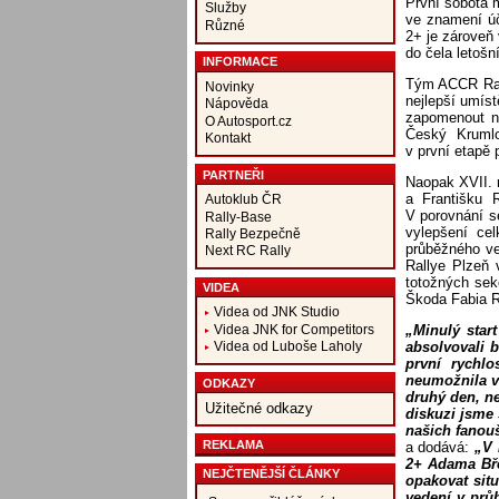
První sobota 
Služby
ve znamení úč
Různé
2+ je zároveň 
do čela letošn
INFORMACE
Tým ACCR Raci
Novinky
nejlepší umís
Nápověda
zapomenout na
O Autosport.cz
Český Krumlo
Kontakt
v první etapě
PARTNEŘI
Naopak XVII. 
a Františku 
Autoklub ČR
V porovnání s
Rally-Base
vylepšení cel
Rally Bezpečně
průběžného ve
Next RC Rally
Rallye Plzeň 
totožných sek
VIDEA
Škoda Fabia R
Videa od JNK Studio
Videa JNK for Competitors
„Minulý star
absolvovali 
Videa od Luboše Laholy
první rychl
neumožnila v
ODKAZY
druhý den, ne
Užitečné odkazy
diskuzi jsme
našich fanou
REKLAMA
a dodává:
„V 
2+ Adama Bře
NEJČTENĚJŠÍ ČLÁNKY
opakovat sit
vedení v prů