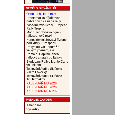
NEMĚLO BY VÁM UJÍT
Okno do historie rally
Problematika přidělování
náhradních časů na rally
Zásadní revoluce v European
Rally Trophy
Módní rádoby-ekologie v
rallysportové praxi
Konec éry mistrovství Evropy
pod křídly Eurosportu
Rallye du Var - soutěž s
velkým jménem, ale...
Roma di Capitale aneb
rallyový zmatek po Italsku
Sledování Rallye Monte Carlo
vrtulníkem
Testování Audi u Slušovic -
Vilém Lovecký
Testování Audi u Slušovic -
Jiří Jermakov
KALENDÁŘ MS 2026
KALENDÁŘ ME 2026
KALENDÁŘ MČR 2026
PŘEHLED ZÁVODŮ
Kalendáře
Výsledky