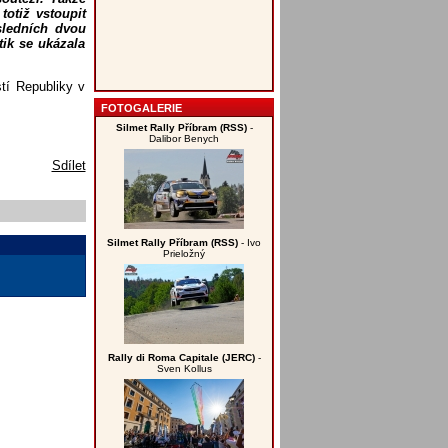
otiž vstoupit
sledních dvou
tik se ukázala
tí Republiky v
FOTOGALERIE
Silmet Rally Příbram (RSS)
-
Dalibor Benych
Sdílet
Silmet Rally Příbram (RSS)
- Ivo
Prieložný
Rally di Roma Capitale (JERC)
-
Sven Kollus