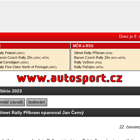
Dnes je 8.
E
MČR
a
RSS
lly Poland
Silmet Rally Příbram
(JERC)
(RSS)
rum Czech Rally Zlín
Barum Czech Rally Zlín
(JERC, MČR)
(ERC+MČR)
li Ceredigion
Rally Vyškov
(JERC)
(RSS)
lly Five Cities North of Portugal
Rally Pačejov
(JERC)
(MČR)
 Série 2023
endář závodů
bodování
lmet Rally Příbram opanoval Jan Černý
22. červen