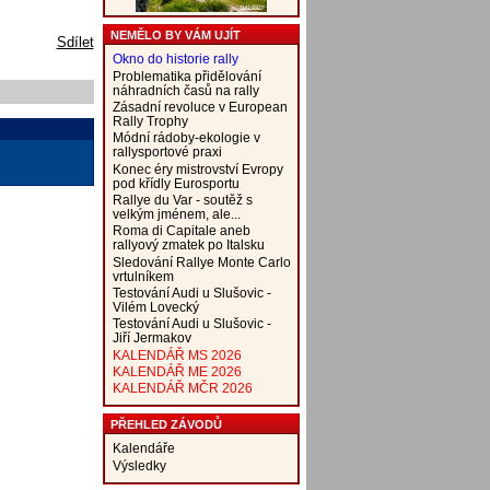
NEMĚLO BY VÁM UJÍT
Sdílet
Okno do historie rally
Problematika přidělování
náhradních časů na rally
Zásadní revoluce v European
Rally Trophy
Módní rádoby-ekologie v
rallysportové praxi
Konec éry mistrovství Evropy
pod křídly Eurosportu
Rallye du Var - soutěž s
velkým jménem, ale...
Roma di Capitale aneb
rallyový zmatek po Italsku
Sledování Rallye Monte Carlo
vrtulníkem
Testování Audi u Slušovic -
Vilém Lovecký
Testování Audi u Slušovic -
Jiří Jermakov
KALENDÁŘ MS 2026
KALENDÁŘ ME 2026
KALENDÁŘ MČR 2026
PŘEHLED ZÁVODŮ
Kalendáře
Výsledky