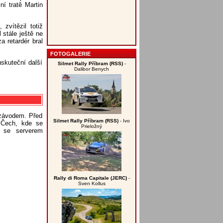
ní tratě Martin
zvítězil totiž
 stále ještě ne
a retardér bral
FOTOGALERIE
skuteční další
Silmet Rally Příbram (RSS)
-
Dalibor Benych
 závodem. Před
Silmet Rally Příbram (RSS)
- Ivo
 Čech, kde se
Prieložný
ě se serverem
Rally di Roma Capitale (JERC)
-
Sven Kollus