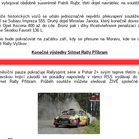
vybojoval obdobně suverénně Patrik Rujbr, třetí dojel navrátilec na soutěž
že historických vozů se událo jednoznačně největší překvapení soutěže, 
l se Subaru Impreza 555. Druhý dojel Miroslav Janota, který konečně dovezl
 Opel Ascona 400 až do cíle. Bronz pak i díky třicetivteřinové penalizaci z
se Škodou Favorit 136 L.
érie bude pokračovat na začátku září, kdy se přesune na Moravu, kde se u
é Rally Vyškov.
Konečné výsledky Silmet Rally Příbram
ěsíční pauze pokračuje Rallysprint série a Pohár 2+ svým teprve třetím
avskou trojicí závodů se posádky naposledy v rámci RSS vydávají do
lmet Rally Příbram. Průběh soutěže můžete sledovat ŽIVĚ společn