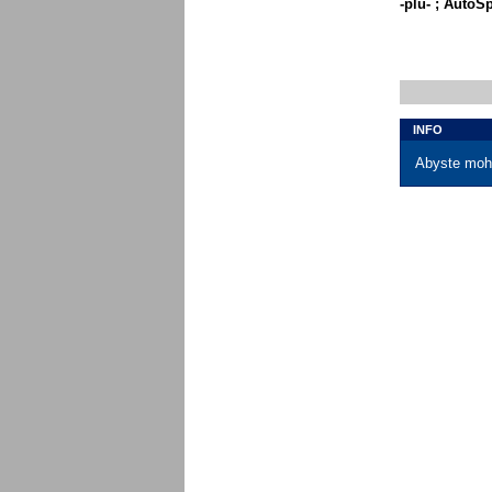
-plu- ; AutoS
INFO
Abyste mohl