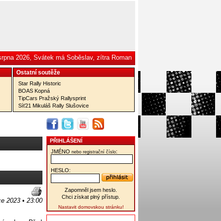
 srpna 2026, Svátek má Soběslav, zítra Roman
Ostatní­ soutěže
Star Rally Historic
BOAS Kopná
TipCars Pražský Rallysprint
Síť21 Mikuláš Rally Slušovice
PŘIHLÁŠENÍ
JMÉNO
:
nebo registrační číslo
HESLO:
Zapomněl jsem heslo.
Chci získat plný přístup.
ce 2023 • 23:00
Nastavit domovskou stránku!