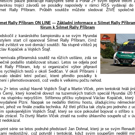
ěsíční pauze pokračuje Rallysprint série a Pohár 2+ svým teprve třetím
avskou trojicí závodů se posádky naposledy v rámci RSS vydávají do
lmet Rally Příbram. Průběh soutěže můžete sledovat ŽIVĚ společn
lmet Rally Příbram ON LINE
---
Základní informace o Silmet Rally Příbra
fórum k Silmet Rally Příbram
odskočil z kanárského šampionátu a se svým Hyundai
stylem start cíl opanoval Silmet Rally Příbram, čímž
ě zvítězit ve své domácí soutěži. Na stupně vítězů jej
clav Kopáček a Vojtěch Štajf.
 nemívala příbramská soutěž na růžích ustláno, zdá se
ečně podařilo stabilizovat situaci. Letos se odjela pod
 Rally Příbram, kdy si organizační výbor připravil
s rychlejších testů v okolí Sedlčan. V okolí Příbrami i
valo ideální letní počasí, které přimělo posádky k
ení i přemotivovanosti, což vedlo k velkému počtu nehod.
u 2+ letos usilují hlavně Vojtěch Štajf a Martin Vlček, prim tentokrát hráli jin
Jan Černý, který konečně dovezl na tuzemských tratích speciál Hyundai i20 
d na stupínku nejvyšším. Stříbrnou příčku vybojoval Václav Kopáček, který 
evydařené Plzni. Naopak se nedařilo třetímu hostu, úřadujícímu německ
vi, jehož ve finále zradila technika. Až třetí příčka tak zbyla pro jednoho z u
ím spokojenějším Vojtěch Štajf, který se sice pokoušel bojovat o stříbro 
le ztrácel. To čtvrtý Martin Vlček ztratil na svého úhlavního soupeře už v 
t nedokázal.
print série se letos podruhé představil Jan Dohnal, který je se svým Renau
ami nedostižný, což potvrdil i tentokrát, když svým soupeřům nedělil min