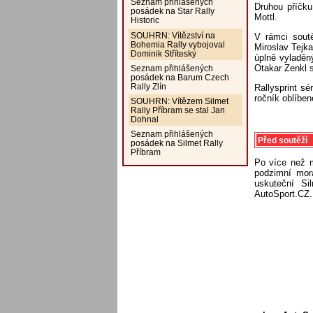
Seznam přihlášených
Druhou příčku 
posádek na Star Rally
Mottl.
Historic
SOUHRN: Vítězství na
V rámci soutě
Bohemia Rally vybojoval
Miroslav Tejka
Dominik Stříteský
úplně vyladěný
Otakar Zenkl 
Seznam přihlášených
posádek na Barum Czech
Rally Zlín
Rallysprint s
ročník oblíben
SOUHRN: Vítězem Silmet
Rally Příbram se stal Jan
Dohnal
Seznam přihlášených
Před soutěží
posádek na Silmet Rally
Příbram
Po více než m
podzimní mor
uskuteční Si
AutoSport.CZ.