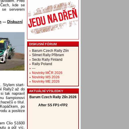
 závodem. Před
 Čech, kde se
ě se serverem
m
---
Diskuzní
DISKUSNÍ FÓRUM
Barum Czech Rally Zlín
Silmet Rally Příbram
Secto Rally Finland
Rally Poland
---
Novinky MČR 2026
Novinky MS 2026
Novinky ME 2026
í. Stylem start-
N Rally2 až do
AKTUÁLNÍ VÝSLEDKY
si tak napravil
ému šampionovi
chazečů o titul.
s Kopáčkem, po
úvodu a posléze
ltem Clio S1600
utu a půl víc.