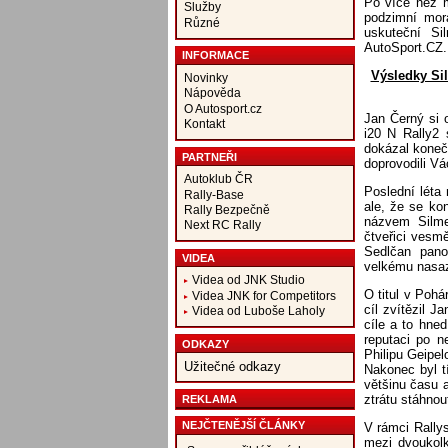
Po více než m
Služby
podzimní mor
Různé
uskuteční Si
AutoSport.CZ.
INFORMACE
Výsledky Si
Novinky
Nápověda
O Autosport.cz
Jan Černý si 
Kontakt
i20 N Rally2 
dokázal konečn
PARTNEŘI
doprovodili Vá
Autoklub ČR
Poslední léta
Rally-Base
ale, že se kon
Rally Bezpečně
názvem Silmet
Next RC Rally
čtveřici vesmě
Sedlčan pano
VIDEA
velkému nasaz
Videa od JNK Studio
O titul v Pohár
Videa JNK for Competitors
cíl zvítězil 
Videa od Luboše Laholy
cíle a to hne
reputaci po n
ODKAZY
Philipu Geipelo
Užitečné odkazy
Nakonec byl t
většinu času a
ztrátu stáhnou
REKLAMA
NEJČTENĚJŠÍ ČLÁNKY
V rámci Rallys
mezi dvoukolk