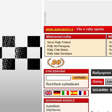
www.autosport.cz
- Vše o rally sportu
Mistrovství­ světa
M
Secto Rally Finland
Ra
Rally del Paraguay
Ba
Rally Chile Biobío
Ra
Rally Italia Sardegna
Ra
VYHLEDÁVÁNÍ
Rallysprint
články
kal
Rozšířené vyhledávání
SOUHRN: Si
SOUKROMÁ INZERCE
Auto/Moto
Díly/Servis