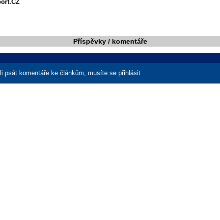
port.CZ
Příspěvky / komentáře
i psát komentáře ke článkům, musíte se přihlásit