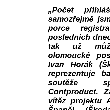
„Počet přihlá
samozřejmě jsme
porce registr
posledních dnec
tak už může
olomoucké pos
Ivan Horák (Š
reprezentuje b
soutěže sp
Contproduct. 
vítěz projektu
Španěl (Škoda