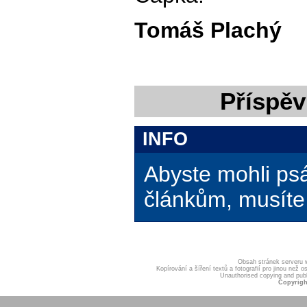
Tomáš Plachý
Příspěv
INFO
Abyste mohli ps
článkům, musíte 
Obsah stránek serveru
Kopírování a šíření textů a fotografií pro jinou ne
Unauthorised copying and publis
Copyrigh