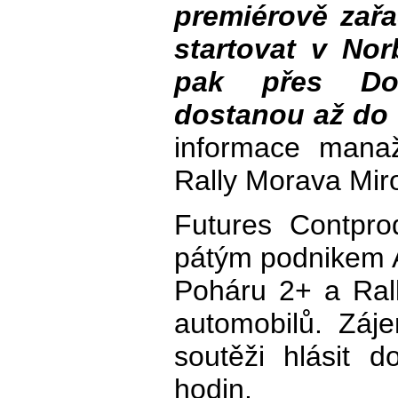
premiérově zař
startovat v No
pak přes Do
dostanou až do 
informace manaž
Rally Morava Mir
Futures Contpro
pátým podnikem Au
Poháru 2+ a Rally
automobilů. Záj
soutěži hlásit 
hodin.