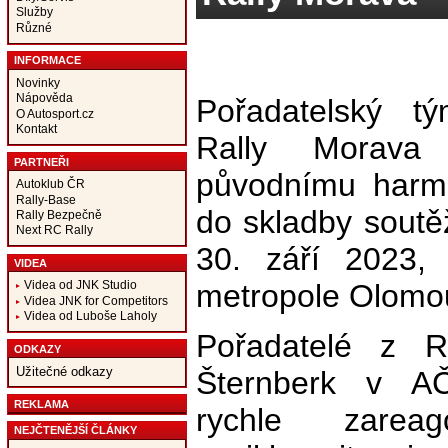
Služby
Různé
INFORMACE
Novinky
Nápověda
Pořadatelský t
O Autosport.cz
Kontakt
Rally Morava 
PARTNEŘI
původnímu harm
Autoklub ČR
Rally-Base
do skladby soutě
Rally Bezpečně
Next RC Rally
30. září 2023,
VIDEA
metropole Olomo
Videa od JNK Studio
Videa JNK for Competitors
Videa od Luboše Laholy
Pořadatelé z R
ODKAZY
Užitečné odkazy
Šternberk v A
REKLAMA
rychle zarea
NEJČTENĚJŠÍ ČLÁNKY