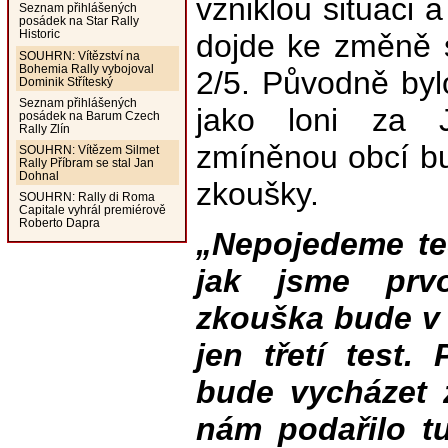
vzniklou situaci a
Seznam přihlášených
posádek na Star Rally
Historic
dojde ke změně 
SOUHRN: Vítězství na
Bohemia Rally vybojoval
2/5. Původně bylo
Dominik Stříteský
Seznam přihlášených
jako loni za 
posádek na Barum Czech
Rally Zlín
zmíněnou obcí bud
SOUHRN: Vítězem Silmet
Rally Příbram se stal Jan
Dohnal
zkoušky.
SOUHRN: Rally di Roma
Capitale vyhrál premiérově
Roberto Dapra
„Nepojedeme te
jak jsme prvo
zkouška bude v 
jen třetí test
bude vycházet 
nám podařilo t