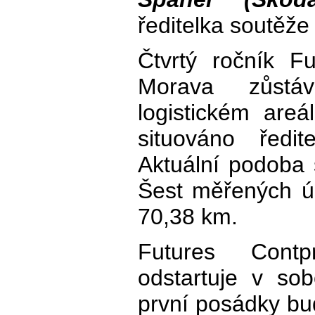
ředitelka soutěže
Čtvrtý ročník F
Morava zůst
logistickém ar
situováno ředit
Aktuální podoba
Šest měřených ú
70,38 km.
Futures Contp
odstartuje v so
první posádky bu