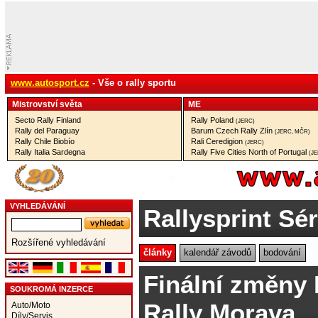
www.autosport.cz
- Vše o rally sportu
Mistrovství­ světa
ME
Secto Rally Finland
Rally Poland
(JERC)
Rally del Paraguay
Barum Czech Rally Zlín
(JERC, MČR)
Rally Chile Biobío
Rali Ceredigion
(JERC)
Rally Italia Sardegna
Rally Five Cities North of Portugal
(J
VYHLEDÁVÁNÍ
Rallysprint Sér
Rozšířené vyhledávání
články
kalendář závodů
bodování
Finální změny
SOUKROMÁ INZERCE
Rally Morava
Auto/Moto
Díly/Servis