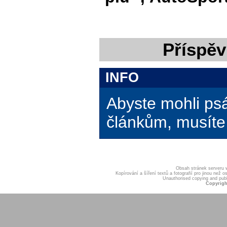
Příspěv
INFO
Abyste mohli ps
článkům, musíte 
Obsah stránek serveru
Kopírování a šíření textů a fotografií pro jinou ne
Unauthorised copying and publis
Copyrigh