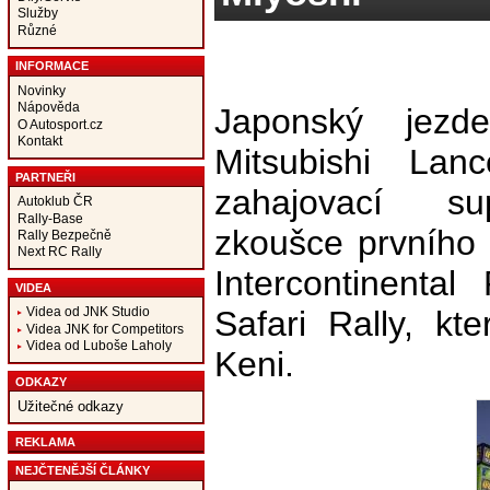
Služby
Různé
INFORMACE
Novinky
Nápověda
Japonský jezd
O Autosport.cz
Kontakt
Mitsubishi Lan
PARTNEŘI
zahajovací sup
Autoklub ČR
Rally-Base
zkoušce prvního 
Rally Bezpečně
Next RC Rally
Intercontinental
VIDEA
Safari Rally, k
Videa od JNK Studio
Videa JNK for Competitors
Videa od Luboše Laholy
Keni.
ODKAZY
Užitečné odkazy
REKLAMA
NEJČTENĚJŠÍ ČLÁNKY