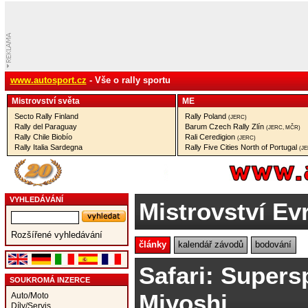
www.autosport.cz
- Vše o rally sportu
Mistrovství­ světa
ME
Secto Rally Finland
Rally Poland
(JERC)
Rally del Paraguay
Barum Czech Rally Zlín
(JERC, MČR)
Rally Chile Biobío
Rali Ceredigion
(JERC)
Rally Italia Sardegna
Rally Five Cities North of Portugal
(J
VYHLEDÁVÁNÍ
Mistrovství Ev
Rozšířené vyhledávání
články
kalendář závodů
bodování
Safari: Supers
SOUKROMÁ INZERCE
Miyoshi
Auto/Moto
Díly/Servis