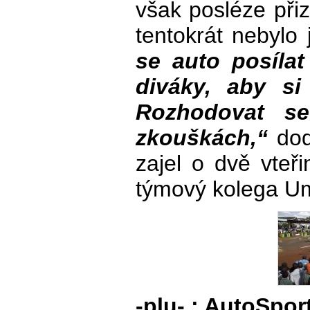
však posléze přiz
tentokrát nebylo
se auto posíla
diváky, aby si
Rozhodovat se
zkouškách,“
dod
zajel o dvě vteři
týmový kolega U
-plu- ; AutoSpor