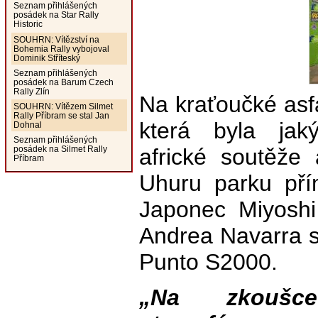
Seznam přihlášených
posádek na Star Rally
Historic
SOUHRN: Vítězství na
Bohemia Rally vybojoval
Dominik Stříteský
Seznam přihlášených
posádek na Barum Czech
Rally Zlín
Na kraťoučké asfa
SOUHRN: Vítězem Silmet
Rally Příbram se stal Jan
která byla jak
Dohnal
Seznam přihlášených
africké soutěže
posádek na Silmet Rally
Příbram
Uhuru parku pří
Japonec Miyoshi 
Andrea Navarra 
Punto S2000.
„Na zkoušce