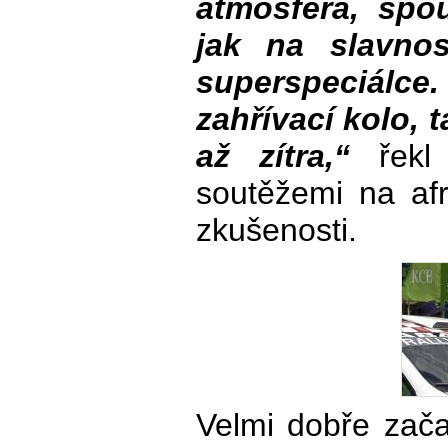
atmosféra, spo
jak na slavnos
superspeciál
zahřívací kolo, 
až zítra,“
řekl 
soutěžemi na af
zkušenosti.
Velmi dobře zača