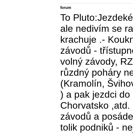
forum
To Pluto:Jezdeké 
ale nedivím se ra
krachuje .- Koukni
závodů - třístupn
volný závody, RZ,
růzdný poháry ne
(Kramolín, Šviho
) a pak jezdci do
Chorvatsko ,atd. 
závodů a posádek
tolik podniků - n