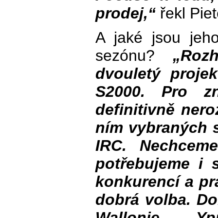
prodej,“
řekl Piet
A jaké jsou jeh
sezónu?
„Roz
dvouletý proje
S2000. Pro z
definitivně ner
ním vybraných s
IRC. Nechceme
potřebujeme i 
konkurencí a pr
dobrá volba. D
Wallonie, Y