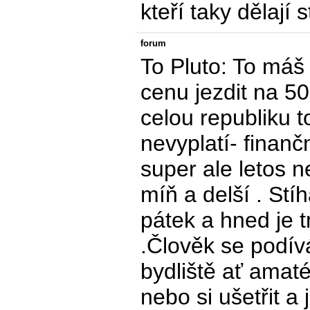
kteří taky dělají 
forum
To Pluto: To máš
cenu jezdit na 5
celou republiku t
nevyplatí- finanč
super ale letos ne
míň a delší . Stí
pátek a hned je t
.Člověk se podív
bydliště ať amaté
nebo si ušetřit a 