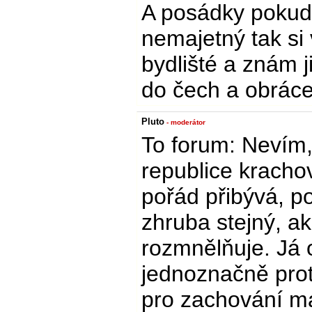
A posádky pokud
nemajetný tak si v
bydlišté a znám j
do čech a obráce
Pluto
- moderátor
To forum: Nevím,
republice kracho
pořád přibývá, po
zhruba stejný, a
rozmnělňuje. Já 
jednoznačně prot
pro zachování m