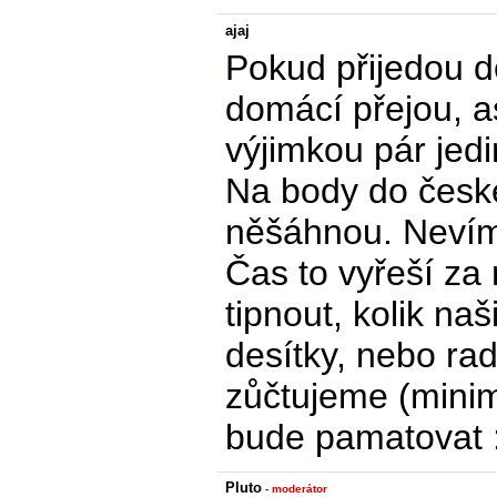
ajaj
Pokud přijedou do
domácí přejou, a
výjimkou pár jedi
Na body do české
něšáhnou. Nevím
Čas to vyřeší za
tipnout, kolik na
desítky, nebo rad
zůčtujeme (minim
bude pamatovat :
Pluto
- moderátor