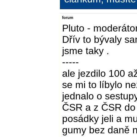
forum
Pluto - moderáto
Dřív to bývaly sa
jsme taky .
-----
ale jezdilo 100 a
se mi to líbylo n
jednalo o sestupy
ČSR a z ČSR do Č
posádky jeli a mu
gumy bez daně ná