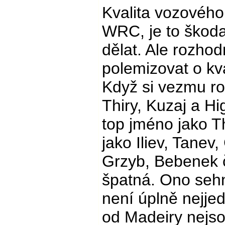
Kvalita vozového
WRC, je to škoda
dělat. Ale rozhod
polemizovat o kva
Když si vezmu ro
Thiry, Kuzaj a Hi
top jméno jako T
jako Iliev, Tanev,
Grzyb, Bebenek 
špatná. Ono sehna
není úplně nejjed
od Madeiry nejsou