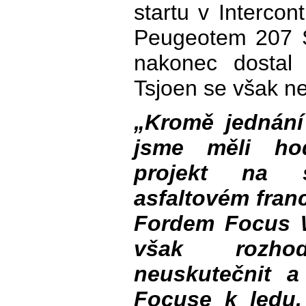
startu v Intercon
Peugeotem 207 S
nakonec dostal 
Tsjoen se však ne
„Kromě jednán
jsme měli ho
projekt na 
asfaltovém fra
Fordem Focus 
však rozhod
neuskutečnit 
Focuse k ledu,