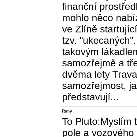
finanční prostře
mohlo něco nabíze
ve Zlíně startují
tzv. "ukecaných".
takovým lákadlem,
samozřejmě a tř
dvěma lety Trava
samozřejmost, jak
představují...
Runy
To Pluto:Myslím t
pole a vozového