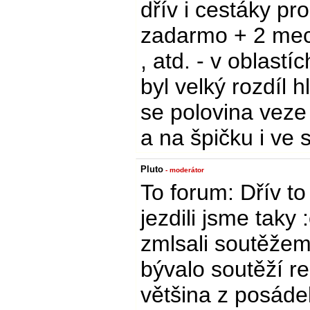
dřív i cestáky pro
zadarmo + 2 mec
, atd. - v oblastíc
byl velký rozdíl 
se polovina veze 
a na špičku i ve 
Pluto
- moderátor
To forum: Dřív t
jezdili jsme taky 
zmlsali soutěžemi
bývalo soutěží re
většina z posáde