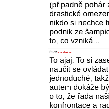
(připadně pohár 
drastické omezen
nikdo si nechce t
podnik ze šampio
to, co vzniká...
Pluto
- moderátor
To ajaj: To si za
naučit se ovláda
jednoduché, takž
autem dokáže být 
o to, že řada naš
konfrontace a rad