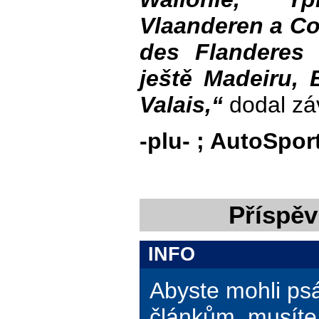
Vlaanderen a Co
des Flanderes
ještě Madeiru, 
Valais,“
dodal zá
-plu- ; AutoSpor
Příspěv
INFO
Abyste mohli ps
článkům, musíte 