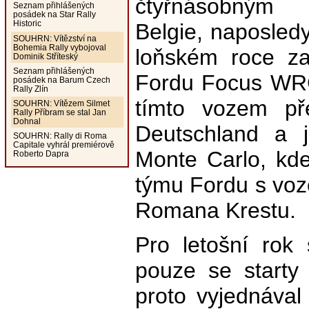
čtyřnásobným
Seznam přihlášených
posádek na Star Rally
Historic
Belgie, naposledy
SOUHRN: Vítězství na
Bohemia Rally vybojoval
loňském roce z
Dominik Stříteský
Seznam přihlášených
Fordu Focus WRC
posádek na Barum Czech
Rally Zlín
tímto vozem pře
SOUHRN: Vítězem Silmet
Rally Příbram se stal Jan
Dohnal
Deutschland a j
SOUHRN: Rally di Roma
Capitale vyhrál premiérově
Monte Carlo, kde
Roberto Dapra
týmu Fordu s vo
Romana Krestu.
Pro letošní rok 
pouze se starty
proto vyjednáva