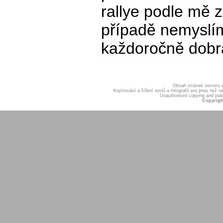
rallye podle mě 
případě nemyslím
každoročně dobrá
Obsah stránek serveru
Kopírování a šíření textů a fotografií pro jinou ne
Unauthorised copying and publis
Copyrigh