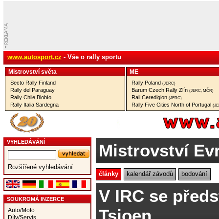
www.autosport.cz
- Vše o rally sportu
Mistrovství­ světa
ME
Secto Rally Finland
Rally Poland
(JERC)
Rally del Paraguay
Barum Czech Rally Zlín
(JERC, MČR)
Rally Chile Biobío
Rali Ceredigion
(JERC)
Rally Italia Sardegna
Rally Five Cities North of Portugal
(J
VYHLEDÁVÁNÍ
Mistrovství Ev
Rozšířené vyhledávání
články
kalendář závodů
bodování
V IRC se předst
SOUKROMÁ INZERCE
Tsjoen
Auto/Moto
Díly/Servis