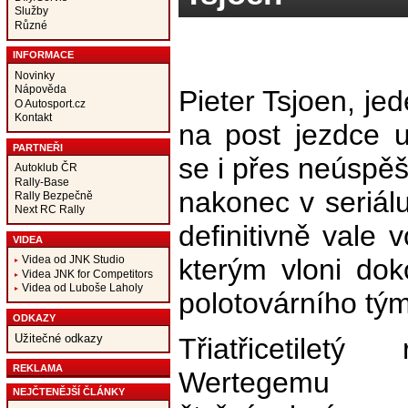
Služby
Různé
INFORMACE
Novinky
Nápověda
Pieter Tsjoen, je
O Autosport.cz
Kontakt
na post jezdce 
PARTNEŘI
se i přes neúspě
Autoklub ČR
Rally-Base
nakonec v seriál
Rally Bezpečně
Next RC Rally
definitivně vale
VIDEA
kterým vloni dok
Videa od JNK Studio
Videa JNK for Competitors
Videa od Luboše Laholy
polotovárního tým
ODKAZY
Užitečné odkazy
Třiatřicetilet
REKLAMA
Wertege
NEJČTENĚJŠÍ ČLÁNKY