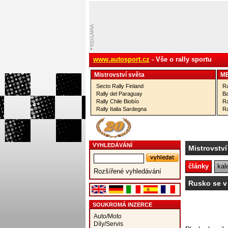
www.autosport.cz
- Vše o rally sportu
Mistrovství­ světa
M
Secto Rally Finland
Ra
Rally del Paraguay
Ba
Rally Chile Biobío
Ra
Rally Italia Sardegna
Ra
VYHLEDÁVÁNÍ
Mistrovství
články
kal
Rozšířené vyhledávání
Rusko se v
SOUKROMÁ INZERCE
Auto/Moto
Díly/Servis