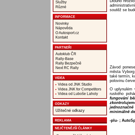
Dlouho hrozilo
Služby
administrati
Různé
soutěž se bud
INFORMACE
Novinky
Nápověda
O Autosport.cz
Kontakt
PARTNEŘI
Autoklub ČR
Rally-Base
Rally Bezpečně
Závod ponese
Next RC Rally
města Vyborg 
také termín, 
VIDEA
polovinu červ
Videa od JNK Studio
O uplynulém v
Videa JNK for Competitors
ruského poh
Videa od Luboše Laholy
fungování bě
zkontroluje
ODKAZY
jednoznačně
Užitečné odkazy
minimálně de
-plu- ; AutoS
REKLAMA
NEJČTENĚJŠÍ ČLÁNKY