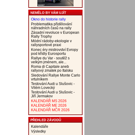
NEMĚLO BY VÁM UJÍT
Okno do historie rally
Problematika přidělování
náhradních časů na rally
Zásadní revoluce v European
Rally Trophy
Módní rádoby-ekologie v
rallysportové praxi
Konec éry mistrovství Evropy
pod křídly Eurosportu
Rallye du Var - soutěž s
velkým jménem, ale...
Roma di Capitale aneb
rallyový zmatek po Italsku
Sledování Rallye Monte Carlo
vrtulníkem
Testování Audi u Slušovic -
Vilém Lovecký
Testování Audi u Slušovic -
Jiří Jermakov
KALENDÁŘ MS 2026
KALENDÁŘ ME 2026
KALENDÁŘ MČR 2026
PŘEHLED ZÁVODŮ
Kalendáře
Výsledky