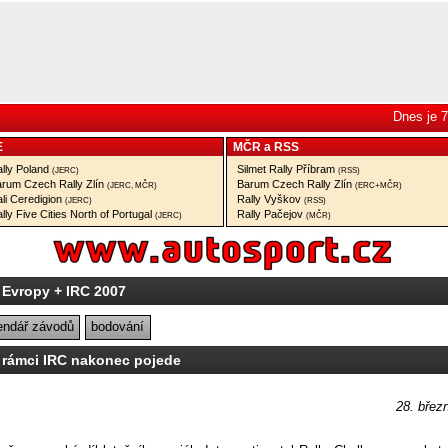
Dnes je 7
E
MČR
a
RSS
lly Poland
Silmet Rally Příbram
(JERC)
(RSS)
rum Czech Rally Zlín
Barum Czech Rally Zlín
(JERC, MČR)
(ERC+MČR)
li Ceredigion
Rally Vyškov
(JERC)
(RSS)
lly Five Cities North of Portugal
Rally Pačejov
(JERC)
(MČR)
 Evropy + IRC 2007
endář závodů
bodování
 rámci IRC nakonec pojede
28. břez