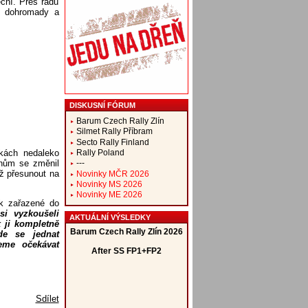
eční. Přes řadu
še dohromady a
DISKUSNÍ FÓRUM
Barum Czech Rally Zlín
Silmet Rally Příbram
Secto Rally Finland
Rally Poland
škách nedaleko
ánům se změnil
---
ž přesunout na
Novinky MČR 2026
Novinky MS 2026
Novinky ME 2026
sk zařazené do
i vyzkoušeli
AKTUÁLNÍ VÝSLEDKY
 ji kompletně
de se jednat
eme očekávat
Sdílet