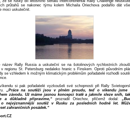
, že se ruský díl letošního seriálu Intercontinental Rally Challenge neuskut
vních průtahů se nakonec týmu kolem Michaila Oriechova podařilo dát v
e moci uskutečnit.
 název Rally Russia a uskuteční se na šotolinových rychlostních zkou
v regionu St. Petersburg nedaleko hranic s Finskem. Oproti původním pl
kdy se vzhledem k možným klimatickým problémům pořadatelé rozhodli soutě
ence.
íkendu si pak pořadatelé vyzkoušeli své schopnosti při Rally Svietogor
áru.
„Práce na soutěži jsou v plném proudu, teď o víkendu jsme s
hem závodu. Už máme jasnou koncepci tratě a jakmile sleze sníh, tak
me a důkladně připravíme,“
prozradil Oriechov, přičemž dodal:
„Bu
 o nejvýznamnější soutěž v Rusku za posledních hodně let. Můž
set zahraničních posádek.“
port.CZ