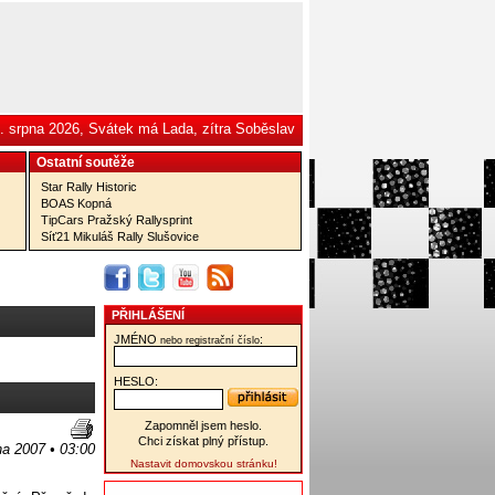
. srpna 2026, Svátek má Lada, zítra Soběslav
Ostatní­ soutěže
Star Rally Historic
BOAS Kopná
TipCars Pražský Rallysprint
Síť21 Mikuláš Rally Slušovice
PŘIHLÁŠENÍ
JMÉNO
:
nebo registrační číslo
HESLO:
Zapomněl jsem heslo.
Chci získat plný přístup.
na 2007 • 03:00
Nastavit domovskou stránku!