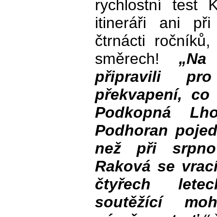
rychlostní test
itineráři ani p
čtrnácti ročník
směrech!
„Na
připravili p
překvapení, co
Podkopná Lh
Podhoran poje
než při srpno
Raková se vrací
čtyřech let
soutěžící mo