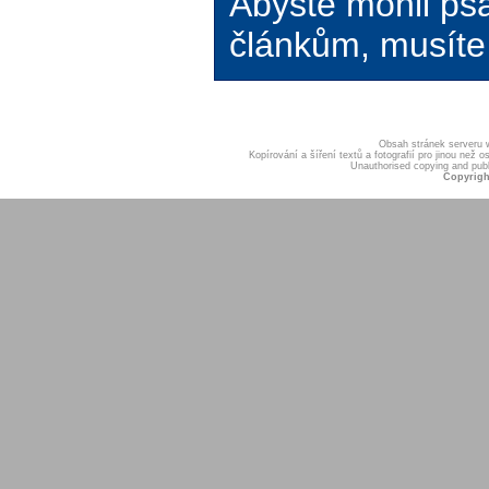
Abyste mohli ps
článkům, musíte 
Obsah stránek serveru
Kopírování a šíření textů a fotografií pro jinou ne
Unauthorised copying and publis
Copyrigh