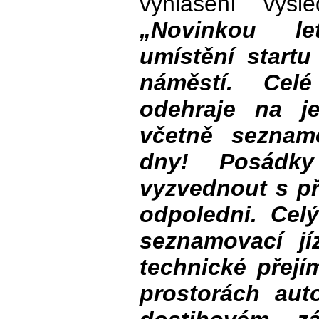
vyhlášení výsl
„Novinkou le
umístění startu
náměstí. Cel
odehraje na j
včetně seznam
dny! Posádky
vyzvednout s př
odpoledni. Celý
seznamovací j
technické přejí
prostorách aut