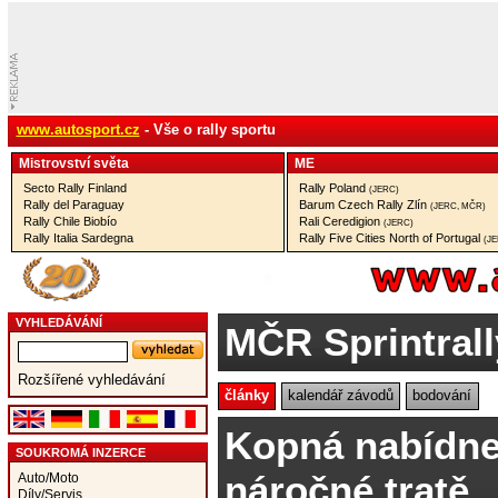
www.autosport.cz
- Vše o rally sportu
Mistrovství­ světa
ME
Secto Rally Finland
Rally Poland
(JERC)
Rally del Paraguay
Barum Czech Rally Zlín
(JERC, MČR)
Rally Chile Biobío
Rali Ceredigion
(JERC)
Rally Italia Sardegna
Rally Five Cities North of Portugal
(J
VYHLEDÁVÁNÍ
MČR Sprintrall
Rozšířené vyhledávání
články
kalendář závodů
bodování
Kopná nabídne
SOUKROMÁ INZERCE
náročné tratě
Auto/Moto
Díly/Servis