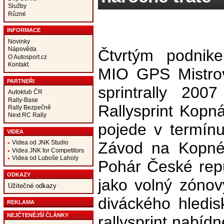
Služby
Různé
INFORMACE
Novinky
Nápověda
Čtvrtým podnike
O Autosport.cz
Kontakt
MIO GPS Mistrov
PARTNEŘI
sprintrally 2
Autoklub ČR
Rally-Base
Rallysprint Kopná
Rally Bezpečně
Next RC Rally
pojede v termín
VIDEA
Závod na Kopné
Videa od JNK Studio
Videa JNK for Competitors
Videa od Luboše Laholy
Pohár České repu
ODKAZY
jako volný zónov
Užitečné odkazy
diváckého hledis
REKLAMA
NEJČTENĚJŠÍ ČLÁNKY
rallysprint nabíd