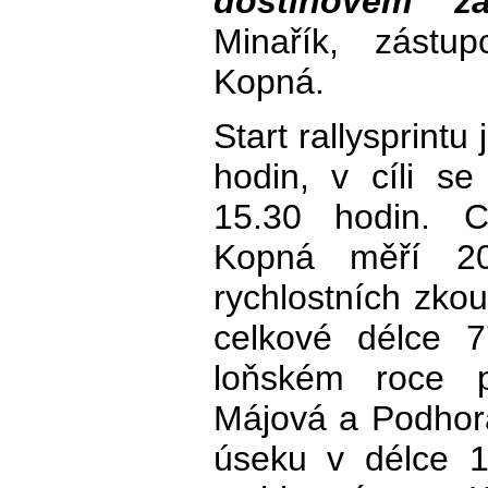
dostihovém záv
Minařík, zástup
Kopná.
Start rallysprintu
hodin, v cíli s
15.30 hodin. Ce
Kopná měří 2
rychlostních zko
celkové délce 
loňském roce po
Májová a Podhor
úseku v délce 1