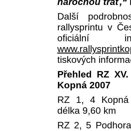
náročnou trať,“
ř
Další podrobnos
rallysprintu v Č
oficiální i
www.rallysprintk
tiskových informa
Přehled RZ XV.
Kopná 2007
RZ 1, 4 Kopná 
délka 9,60 km
RZ 2, 5 Podhora