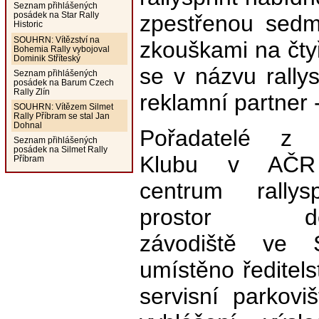
Seznam přihlášených
posádek na Star Rally
zpestřenou sedm
Historic
SOUHRN: Vítězství na
zkouškami na čtyř
Bohemia Rally vybojoval
Dominik Stříteský
se v názvu rallys
Seznam přihlášených
posádek na Barum Czech
Rally Zlín
reklamní partner
SOUHRN: Vítězem Silmet
Rally Příbram se stal Jan
Dohnal
Pořadatelé z R
Seznam přihlášených
posádek na Silmet Rally
Klubu v AČR s
Příbram
centrum rallys
prostor dos
závodiště ve 
umístěno ředitels
servisní parkovi