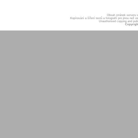
Obsah stránek serveru
Kopírování a šíření textů a fotografií pro jinou ne
Unauthorised copying and publis
Copyrigh