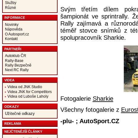
Služby
Různé
Svým třetím dílem pokr
šampionát ve sprintrally. Ž
INFORMACE
Rally zajímavá a různorod
Novinky
téměř stovce snímků z této
Nápověda
O Autosport.cz
spolupracovník Sharkie.
Kontakt
PARTNEŘI
Autoklub ČR
Rally-Base
Rally Bezpečně
Next RC Rally
VIDEA
Videa od JNK Studio
Videa JNK for Competitors
Videa od Luboše Laholy
Fotogalerie
Sharkie
ODKAZY
Všechny fotogalerie z
Eurost
Užitečné odkazy
-plu- ; AutoSport.CZ
REKLAMA
NEJČTENĚJŠÍ ČLÁNKY