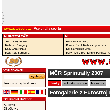
www.autosport.cz
- Vše o rally sportu
Mistrovství­ světa
ME
Secto Rally Finland
Rally Poland
(JERC)
Rally del Paraguay
Barum Czech Rally Zlín
(JERC, MČR)
Rally Chile Biobío
Rali Ceredigion
(JERC)
Rally Italia Sardegna
Rally Five Cities North of Portugal
(J
VYHLEDÁVÁNÍ
MČR Sprintrally 2007
články
kalendář závodů
bodování
Rozšířené vyhledávání
Fotogalerie z Eurostroj 
SOUKROMÁ INZERCE
Auto/Moto
Díly/Servis